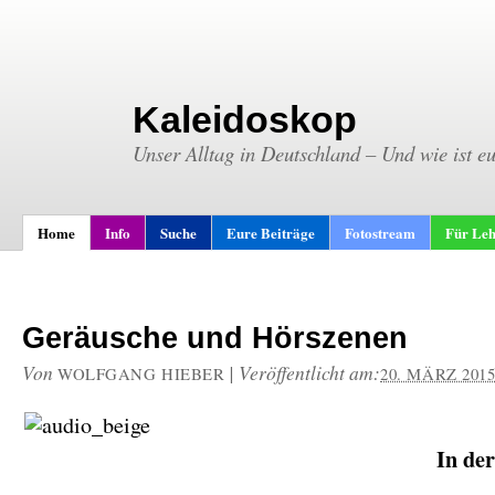
Kaleidoskop
Unser Alltag in Deutschland – Und wie ist e
Home
Info
Suche
Eure Beiträge
Fotostream
Für Leh
Geräusche und Hörszenen
Von
|
Veröffentlicht am:
WOLFGANG HIEBER
20. MÄRZ 201
In de