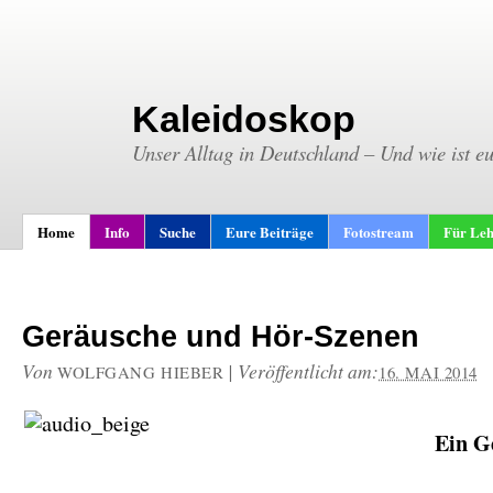
Kaleidoskop
Unser Alltag in Deutschland – Und wie ist e
Home
Info
Suche
Eure Beiträge
Fotostream
Für Leh
Geräusche und Hör-Szenen
Von
|
Veröffentlicht am:
WOLFGANG HIEBER
16. MAI 2014
Ein G