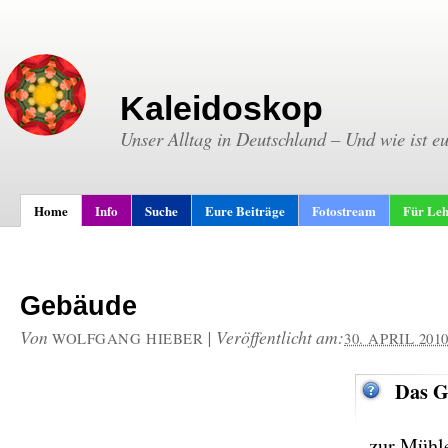
Kaleidoskop
Unser Alltag in Deutschland – Und wie ist e
Home
Info
Suche
Eure Beiträge
Fotostream
Für Leh
Gebäude
Von
|
Veröffentlicht am:
WOLFGANG HIEBER
30. APRIL 201
Das G
… zur Mühl