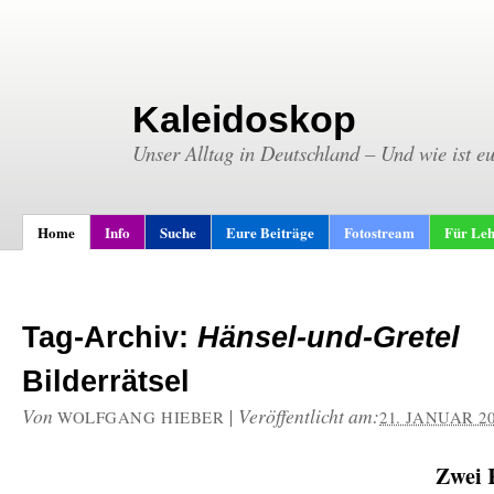
Kaleidoskop
Unser Alltag in Deutschland – Und wie ist e
Home
Info
Suche
Eure Beiträge
Fotostream
Für Leh
Tag-Archiv:
Hänsel-und-Gretel
Bilderrätsel
Von
|
Veröffentlicht am:
WOLFGANG HIEBER
21. JANUAR 2
Zwei 