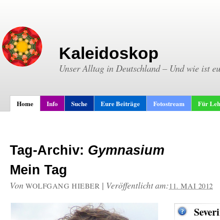
Kaleidoskop
Unser Alltag in Deutschland – Und wie ist e
Home
Info
Suche
Eure Beiträge
Fotostream
Für Leh
Tag-Archiv:
Gymnasium
Mein Tag
Von
|
Veröffentlicht am:
WOLFGANG HIEBER
11. MAI 2012
Sever