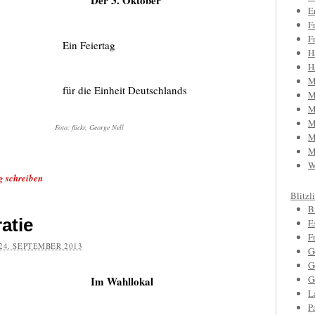
Der 3. Oktober
E
F
F
Ein Feiertag
H
H
M
für die Einheit Deutschlands
M
M
M
Foto: flickr, George Nell
M
M
W
g schreiben
Blitzl
B
atie
E
F
24. SEPTEMBER 2013
G
G
G
Im Wahllokal
L
P