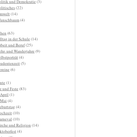
olitik und Demokratie
(3)
olitisches
(22)
mwelt
(14)
unschbaum
(4)
hen
(63)
lltag in der Schule
(14)
rbeit und Beruf
(25)
ehr- und Wanderjahre
(9)
elbstporträt
(4)
tudentenzeit
(5)
ereine
(6)
nte
(1)
e und Feste
(83)
.April
(1)
.Mai
(4)
eburtstag
(4)
ochzeit
(10)
arneval
(10)
irche und Religion
(14)
ktoberfest
(4)