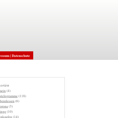
essum | Datenschutz
orien
mein
(4)
gstelegramme
(118)
bendessen
(6)
orona
(3)
inge
(10)
inkaufen
(14)