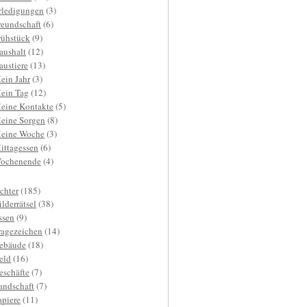
rledigungen
(3)
reundschaft
(6)
rühstück
(9)
aushalt
(12)
austiere
(13)
ein Jahr
(3)
ein Tag
(12)
eine Kontakte
(5)
eine Sorgen
(8)
eine Woche
(3)
ittagessen
(6)
ochenende
(4)
ichter
(185)
ilderrätsel
(38)
ssen
(9)
ragezeichen
(14)
ebäude
(18)
eld
(16)
eschäfte
(7)
andschaft
(7)
apiere
(11)