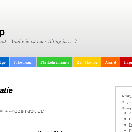
p
and – Und wie ist euer Alltag in … ?
räge
Fotostream
Für LehrerInnen
Zur Theorie
Award
Impr
atie
Kateg
Allge
Allta
tlicht am:
2. OKTOBER 2018
A
C
D
E