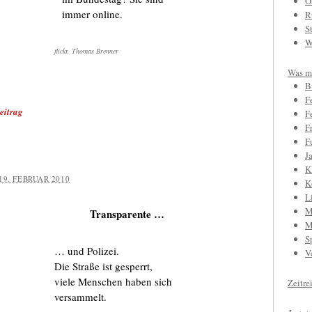
O
immer online.
R
S
W
flickr, Thomas Brenner
Was mi
B
F
eitrag
F
F
F
J
K
19. FEBRUAR 2010
K
L
M
Transparente …
M
S
… und Polizei.
V
Die Straße ist gesperrt,
viele Menschen haben sich
Zeitre
versammelt.