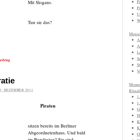
P
Mit Slogans.
P
U
W
Tun sie das?
Mensc
A
A
L
S
eitrag
S
V
atie
Mome
9. DEZEMBER 2011
Ritual
1
1
Piraten
G
H
K
sitzen bereits im Berliner
K
Abgeordnetenhaus. Und bald
O
im Bundestag? Sie sind