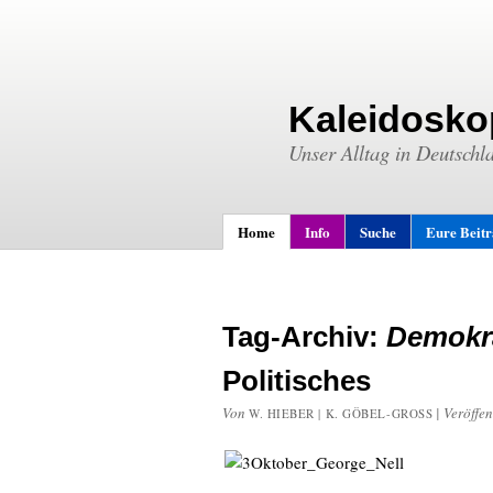
Kaleidosko
Unser Alltag in Deutschl
Home
Info
Suche
Eure Beit
Tag-Archiv:
Demokr
Politisches
Von
|
Veröffen
W. HIEBER | K. GÖBEL-GROSS