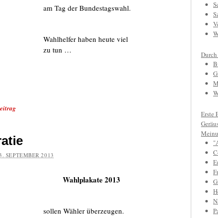
S
am Tag der Bundestagswahl.
S
V
W
Wahlhelfer haben heute viel
zu tun …
Durch
B
G
M
W
eitrag
Erste 
Geräu
Meinu
atie
"
C
3. SEPTEMBER 2013
E
F
Wahlplakate 2013
Gr
H
N
sollen Wähler überzeugen.
P