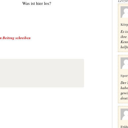
Letzt
Was ist hier los?
Körp
Es i
ihre 
n Beitrag schreiben
Kenn
helfe
Spor
Der 
habe
gewi
deut
Früh