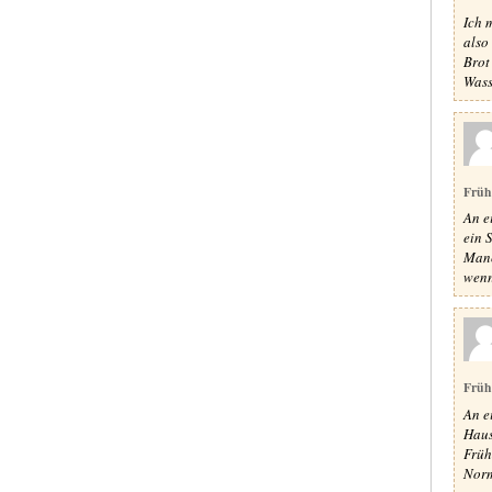
Ich 
also
Brot
Wass
Früh
An e
ein 
Manc
wenn 
Früh
An e
Haus
Früh
Norm