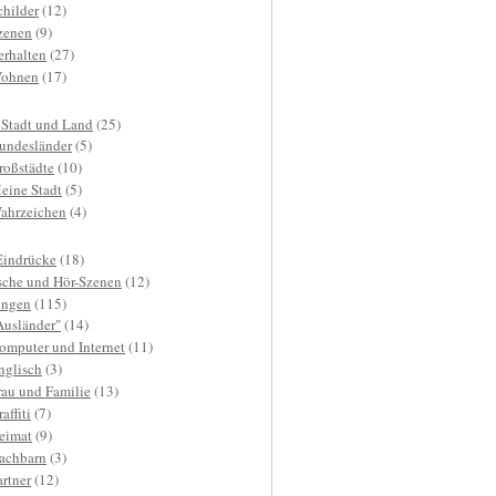
childer
(12)
zenen
(9)
erhalten
(27)
ohnen
(17)
 Stadt und Land
(25)
undesländer
(5)
roßstädte
(10)
eine Stadt
(5)
ahrzeichen
(4)
Eindrücke
(18)
sche und Hör-Szenen
(12)
ngen
(115)
Ausländer"
(14)
omputer und Internet
(11)
nglisch
(3)
rau und Familie
(13)
affiti
(7)
eimat
(9)
achbarn
(3)
artner
(12)