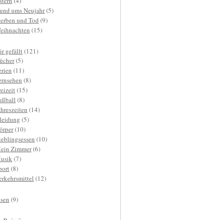
stern
(4)
und ums Neujahr
(5)
terben und Tod
(9)
eihnachten
(15)
r gefällt
(121)
ücher
(5)
erien
(11)
ernsehen
(8)
reizeit
(15)
ußball
(8)
ahreszeiten
(14)
leidung
(5)
örper
(10)
ieblingsessen
(10)
ein Zimmer
(6)
usik
(7)
port
(8)
erkehrsmittel
(12)
isen
(9)