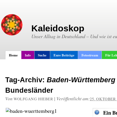
Kaleidoskop
Unser Alltag in Deutschland – Und wie ist e
Home
Info
Suche
Eure Beiträge
Fotostream
Für Leh
Tag-Archiv:
Baden-Württemberg
Bundesländer
Von
|
Veröffentlicht am:
WOLFGANG HIEBER
25. OKTOBER 
Ein B