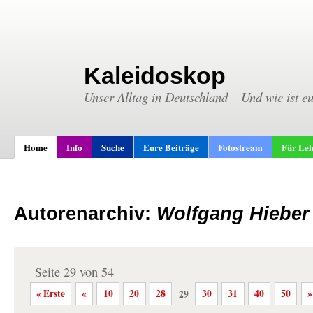
Kaleidoskop
Unser Alltag in Deutschland – Und wie ist e
Home
Info
Suche
Eure Beiträge
Fotostream
Für Leh
Autorenarchiv:
Wolfgang Hieber
Seite 29 von 54
« Erste
«
10
20
28
29
30
31
40
50
»