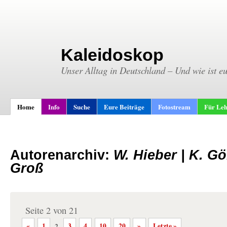
Kaleidoskop
Unser Alltag in Deutschland – Und wie ist e
Home
Info
Suche
Eure Beiträge
Fotostream
Für Leh
Autorenarchiv:
W. Hieber | K. Gö
Groß
Seite 2 von 21
«
1
2
3
4
10
20
»
Letzte »