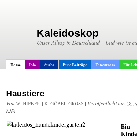
Kaleidoskop
Unser Alltag in Deutschland – Und wie ist e
Home
Info
Suche
Eure Beiträge
Fotostream
Für Leh
Haustiere
Von
|
Veröffentlicht am:
W. HIEBER | K. GÖBEL-GROSS
18.
2025
Ein
Kinde