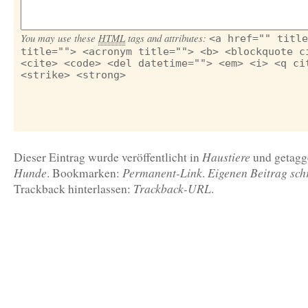
You may use these
HTML
tags and attributes:
<a href="" title
title=""> <acronym title=""> <b> <blockquote c
<cite> <code> <del datetime=""> <em> <i> <q ci
<strike> <strong>
Haustiere
Dieser Eintrag wurde veröffentlicht in
und getag
Hunde
Permanent-Link
Eigenen Beitrag sch
. Bookmarken:
.
Trackback-URL
Trackback hinterlassen:
.