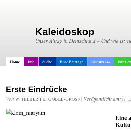
Kaleidoskop
Unser Alltag in Deutschland – Und wie ist e
Home
Info
Suche
Eure Beiträge
Fotostream
Für Leh
Erste Eindrücke
Von
|
Veröffentlicht am:
W. HIEBER | K. GÖBEL-GROSS
17.
Eine 
Kultu