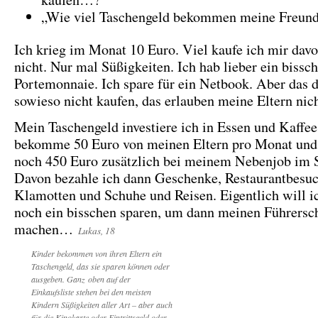
„Wie viel Taschengeld bekommen meine Freun
Ich krieg im Monat 10 Euro. Viel kaufe ich mir davo
nicht. Nur mal Süßigkeiten. Ich hab lieber ein biss
Portemonnaie. Ich spare für ein Netbook. Aber das d
sowieso nicht kaufen, das erlauben meine Eltern nic
Mein Taschengeld investiere ich in Essen und Kaffee
bekomme 50 Euro von meinen Eltern pro Monat und
noch 450 Euro zusätzlich bei meinem Nebenjob im 
Davon bezahle ich dann Geschenke, Restaurantbesuc
Klamotten und Schuhe und Reisen. Eigentlich will i
noch ein bisschen sparen, um dann meinen Führersc
machen…
Lukas, 18
Kinder bekommen von ihren Eltern ein
Taschengeld, das sie sparen können oder
ausgeben. Ganz oben auf der
Einkaufsliste stehen bei den meisten
Kindern Süßigkeiten aller Art – aber auch
für die Kinokarte oder Eintrittsgeld oder