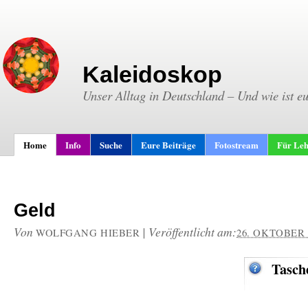
Kaleidoskop
Unser Alltag in Deutschland – Und wie ist e
Home
Info
Suche
Eure Beiträge
Fotostream
Für Leh
Geld
Von
|
Veröffentlicht am:
WOLFGANG HIEBER
26. OKTOBER 
Tasch