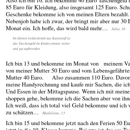
Also ich bin 16. Ich bekomme 40 Euro Taschengeld
85 Euro für Kleidung, also insgesamt 125 Euro. Sch
Geschenke bekomme ich von meinen Eltern bezahlt.
Nebenjob habe ich zwar, der bringt mir aber nur 30
Monat ein. Ich hoffe, das wird bald mehr…
Julia, 16
Im kleinen Geldschrank aus Kunststoff ist
das Taschengeld im Kinderzimmer sicher
und gut aufbewahrt.
Ich bin 13 und bekomme im Monat von meinem Vat
von meiner Mutter 50 Euro und vom Lebensgefähr
Mutter 40 Euro. Also zusammen 110 Euro. Davon 
meine Handyrechnung und kaufe mir Sachen, die ich
Und Essen in der Mittagspause. Wenn ich mit meine
shoppen gehe, bekomme ich die Sachen aber von i
Ich weiß, dass ich total viel Geld bekomme und ich 
zu schätzen…
Madeleine, 13
Ich bin 15 und bekomme jetzt nach den Ferien 50 Eur
jetzt in die 10. Klasse komme. Bei uns ist das so: Ta