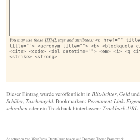
You may use these
HTML
tags and attributes:
<a href="" title
title=""> <acronym title=""> <b> <blockquote c
<cite> <code> <del datetime=""> <em> <i> <q ci
<strike> <strong>
Blitzlichter
Geld
Dieser Eintrag wurde veröffentlicht in
,
und
Schüler
Taschengeld
Permanent-Link
Eigen
,
. Bookmarken:
.
schreiben
Trackback-URL
oder ein Trackback hinterlassen:
.
Angetrieben von
WordPress
. Darstellung basiert auf
Thematic Theme Framework
.