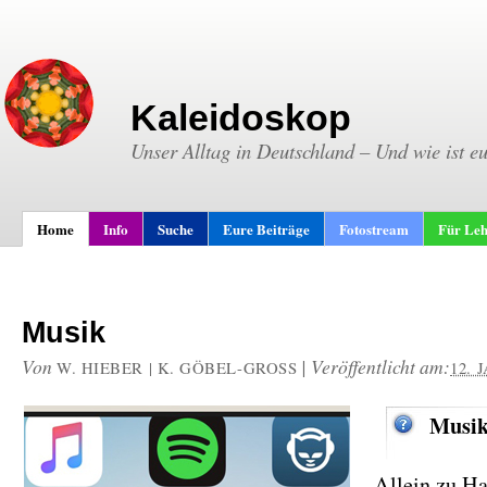
Kaleidoskop
Unser Alltag in Deutschland – Und wie ist e
Home
Info
Suche
Eure Beiträge
Fotostream
Für Leh
Musik
Von
|
Veröffentlicht am:
W. HIEBER | K. GÖBEL-GROSS
12. 
Musik
Allein zu H