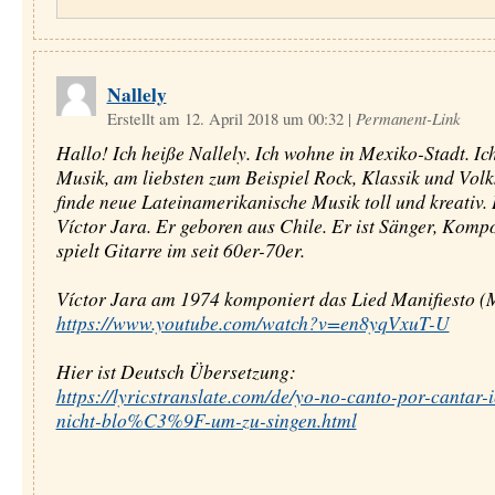
Nallely
Erstellt am 12. April 2018 um 00:32
|
Permanent-Link
Hallo! Ich heiße Nallely. Ich wohne in Mexiko-Stadt. Ic
Musik, am liebsten zum Beispiel Rock, Klassik und Volk
finde neue Lateinamerikanische Musik toll und kreativ.
Víctor Jara. Er geboren aus Chile. Er ist Sänger, Komp
spielt Gitarre im seit 60er-70er.
Víctor Jara am 1974 komponiert das Lied Manifiesto (M
https://www.youtube.com/watch?v=en8yqVxuT-U
Hier ist Deutsch Übersetzung:
https://lyricstranslate.com/de/yo-no-canto-por-cantar-i
nicht-blo%C3%9F-um-zu-singen.html