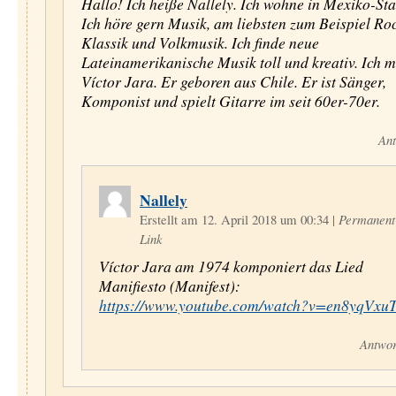
Hallo! Ich heiße Nallely. Ich wohne in Mexiko-Sta
Ich höre gern Musik, am liebsten zum Beispiel Roc
Klassik und Volkmusik. Ich finde neue
Lateinamerikanische Musik toll und kreativ. Ich 
Víctor Jara. Er geboren aus Chile. Er ist Sänger,
Komponist und spielt Gitarre im seit 60er-70er.
Ant
Nallely
Erstellt am 12. April 2018 um 00:34
|
Permanent
Link
Víctor Jara am 1974 komponiert das Lied
Manifiesto (Manifest):
https://www.youtube.com/watch?v=en8yqVxu
Antwor