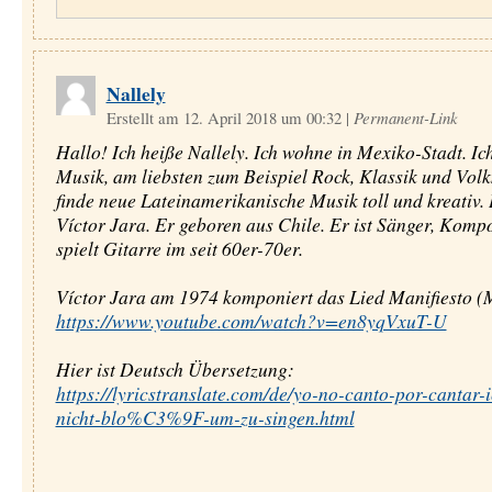
Nallely
Erstellt am 12. April 2018 um 00:32
|
Permanent-Link
Hallo! Ich heiße Nallely. Ich wohne in Mexiko-Stadt. Ic
Musik, am liebsten zum Beispiel Rock, Klassik und Volk
finde neue Lateinamerikanische Musik toll und kreativ.
Víctor Jara. Er geboren aus Chile. Er ist Sänger, Komp
spielt Gitarre im seit 60er-70er.
Víctor Jara am 1974 komponiert das Lied Manifiesto (M
https://www.youtube.com/watch?v=en8yqVxuT-U
Hier ist Deutsch Übersetzung:
https://lyricstranslate.com/de/yo-no-canto-por-cantar-i
nicht-blo%C3%9F-um-zu-singen.html