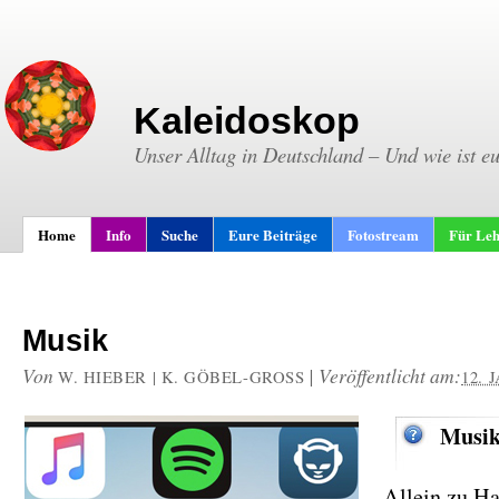
Kaleidoskop
Unser Alltag in Deutschland – Und wie ist e
Home
Info
Suche
Eure Beiträge
Fotostream
Für Leh
Musik
Von
|
Veröffentlicht am:
W. HIEBER | K. GÖBEL-GROSS
12. 
Musik
Allein zu H