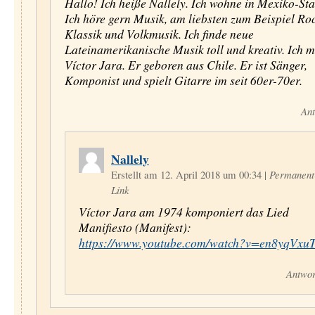
Hallo! Ich heiße Nallely. Ich wohne in Mexiko-Sta
Ich höre gern Musik, am liebsten zum Beispiel Roc
Klassik und Volkmusik. Ich finde neue
Lateinamerikanische Musik toll und kreativ. Ich 
Víctor Jara. Er geboren aus Chile. Er ist Sänger,
Komponist und spielt Gitarre im seit 60er-70er.
Ant
Nallely
Erstellt am 12. April 2018 um 00:34
|
Permanent
Link
Víctor Jara am 1974 komponiert das Lied
Manifiesto (Manifest):
https://www.youtube.com/watch?v=en8yqVxu
Antwor