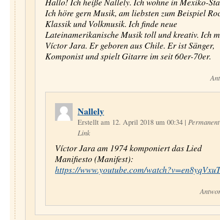
Hallo! Ich heiße Nallely. Ich wohne in Mexiko-Sta
Ich höre gern Musik, am liebsten zum Beispiel Roc
Klassik und Volkmusik. Ich finde neue
Lateinamerikanische Musik toll und kreativ. Ich 
Víctor Jara. Er geboren aus Chile. Er ist Sänger,
Komponist und spielt Gitarre im seit 60er-70er.
Ant
Nallely
Erstellt am 12. April 2018 um 00:34
|
Permanent
Link
Víctor Jara am 1974 komponiert das Lied
Manifiesto (Manifest):
https://www.youtube.com/watch?v=en8yqVxu
Antwor