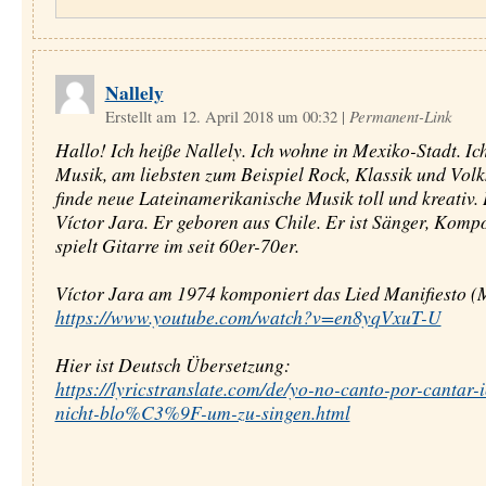
Nallely
Erstellt am 12. April 2018 um 00:32
|
Permanent-Link
Hallo! Ich heiße Nallely. Ich wohne in Mexiko-Stadt. Ic
Musik, am liebsten zum Beispiel Rock, Klassik und Volk
finde neue Lateinamerikanische Musik toll und kreativ.
Víctor Jara. Er geboren aus Chile. Er ist Sänger, Komp
spielt Gitarre im seit 60er-70er.
Víctor Jara am 1974 komponiert das Lied Manifiesto (M
https://www.youtube.com/watch?v=en8yqVxuT-U
Hier ist Deutsch Übersetzung:
https://lyricstranslate.com/de/yo-no-canto-por-cantar-i
nicht-blo%C3%9F-um-zu-singen.html