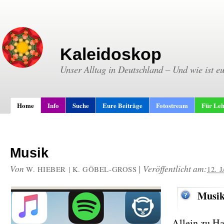
Kaleidoskop
Unser Alltag in Deutschland – Und wie ist e
Home
Info
Suche
Eure Beiträge
Fotostream
Für Leh
Musik
Von
|
Veröffentlicht am:
W. HIEBER | K. GÖBEL-GROSS
12. 
Musik
Allein zu H