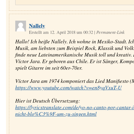
Nallely
Erstellt am 12. April 2018 um 00:32
|
Permanent-Link
Hallo! Ich heiße Nallely. Ich wohne in Mexiko-Stadt. Ic
Musik, am liebsten zum Beispiel Rock, Klassik und Volk
finde neue Lateinamerikanische Musik toll und kreativ.
Víctor Jara. Er geboren aus Chile. Er ist Sänger, Komp
spielt Gitarre im seit 60er-70er.
Víctor Jara am 1974 komponiert das Lied Manifiesto (M
https://www.youtube.com/watch?v=en8yqVxuT-U
Hier ist Deutsch Übersetzung:
https://lyricstranslate.com/de/yo-no-canto-por-cantar-i
nicht-blo%C3%9F-um-zu-singen.html