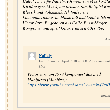
Hallo! Ich heiße Nallely. Ich wohne in Mexiko-Sta
Ich höre gern Musik, am liebsten zum Beispiel Roc
Klassik und Volkmusik. Ich finde neue
Lateinamerikanische Musik toll und kreativ. Ich 
Víctor Jara. Er geboren aus Chile. Er ist Sänger,
Komponist und spielt Gitarre im seit 60er-70er.
Ant
Nallely
Erstellt am 12. April 2018 um 00:34
|
Permanent
Link
Víctor Jara am 1974 komponiert das Lied
Manifiesto (Manifest):
https://www.youtube.com/watch?v=en8yqVxu
Antwor