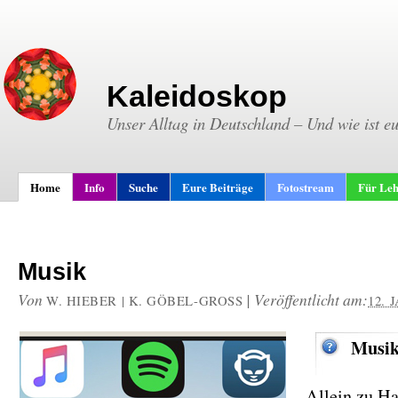
Kaleidoskop
Unser Alltag in Deutschland – Und wie ist e
Home
Info
Suche
Eure Beiträge
Fotostream
Für Leh
Musik
Von
|
Veröffentlicht am:
W. HIEBER | K. GÖBEL-GROSS
12. 
Musik
Allein zu H