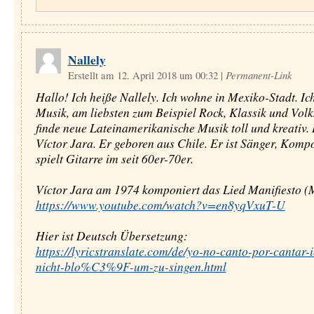
Nallely
Erstellt am 12. April 2018 um 00:32
|
Permanent-Link
Hallo! Ich heiße Nallely. Ich wohne in Mexiko-Stadt. Ic
Musik, am liebsten zum Beispiel Rock, Klassik und Volk
finde neue Lateinamerikanische Musik toll und kreativ.
Víctor Jara. Er geboren aus Chile. Er ist Sänger, Komp
spielt Gitarre im seit 60er-70er.
Víctor Jara am 1974 komponiert das Lied Manifiesto (M
https://www.youtube.com/watch?v=en8yqVxuT-U
Hier ist Deutsch Übersetzung:
https://lyricstranslate.com/de/yo-no-canto-por-cantar-i
nicht-blo%C3%9F-um-zu-singen.html