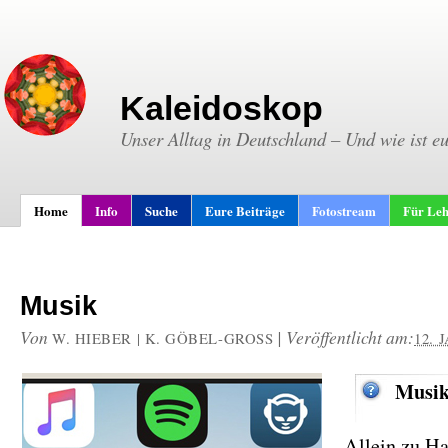
Kaleidoskop
Unser Alltag in Deutschland – Und wie ist e
Home
Info
Suche
Eure Beiträge
Fotostream
Für Leh
Musik
Von
|
Veröffentlicht am:
W. HIEBER | K. GÖBEL-GROSS
12. 
Musik
Allein zu H