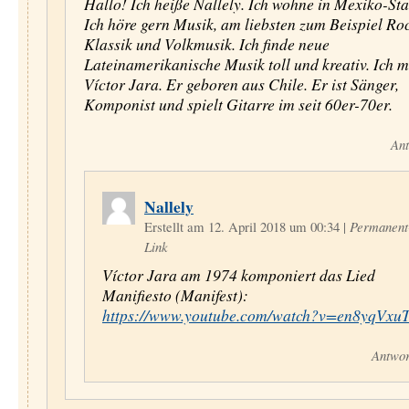
Hallo! Ich heiße Nallely. Ich wohne in Mexiko-Sta
Ich höre gern Musik, am liebsten zum Beispiel Roc
Klassik und Volkmusik. Ich finde neue
Lateinamerikanische Musik toll und kreativ. Ich 
Víctor Jara. Er geboren aus Chile. Er ist Sänger,
Komponist und spielt Gitarre im seit 60er-70er.
Ant
Nallely
Erstellt am 12. April 2018 um 00:34
|
Permanent
Link
Víctor Jara am 1974 komponiert das Lied
Manifiesto (Manifest):
https://www.youtube.com/watch?v=en8yqVxu
Antwor