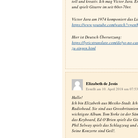
toll und kreativ. Ich mag Víctor Jara. 
und spielt Gitarre im seit 60er-70er.
Víctor Jara am 1974 komponiert das Lie
https://www.youtube.com/watch?v=en
Hier ist Deutsch Übersetzung:
https://lyricstranslate.com/de/yo-no-
zu-singen.html
Elizabeth de Jesús
Erstellt am 10. April 2018 um 07:5
Hallo!
Ich bin Elizabeth aus Mexiko-Stadt. Ich
Radiohead. Sie sind aus Grossbritanien.
wichtigste Album. Tom Yorke ist der Sä
das Keyboard, Ed O’Brien spielt die Gi
Phil Selway spielt das Schlagzeug und d
Seine Konzerte sind Geil!.