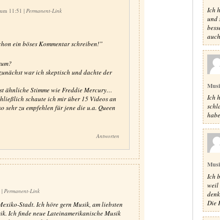
Ich 
8 um 11:51
|
Permanent-Link
und 
bess
auch
schon ein böses Kommentar schreiben!”
arum?
unächst war ich skeptisch und dachte der
Mus
ast ähnliche Stimme wie Freddie Mercury…
Ich 
hließlich schaute ich mir über 15 Videos an
schl
o sehr zu empfehlen für jene die u.a. Queen
habe
Antworten
Mus
Ich 
weil
2
|
Permanent-Link
denk
Die P
Mexiko-Stadt. Ich höre gern Musik, am liebsten
ik. Ich finde neue Lateinamerikanische Musik