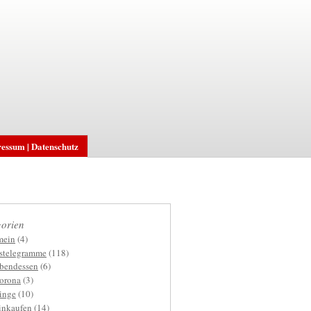
essum | Datenschutz
orien
mein
(4)
gstelegramme
(118)
bendessen
(6)
orona
(3)
inge
(10)
inkaufen
(14)