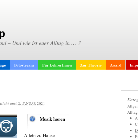
p
and – Und wie ist euer Alltag in … ?
räge
Fotostream
Für LehrerInnen
Zur Theorie
Award
Impr
Kateg
tlicht am:
12. JANUAR 2021
Allge
Allta
A
Musik hören
C
D
Allein zu Hause
E