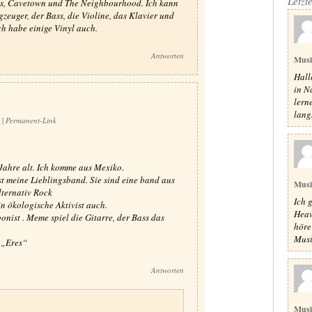
Letzt
ts, Cavetown und The Neighbourhood. Ich kann
zeuger, der Bass, die Violine, das Klavier und
ch habe einige Vinyl auch.
Antworten
Mus
Hall
in N
lern
lang
1
|
Permanent-Link
Jahre alt. Ich komme aus Mexiko.
st meine Lieblingsband. Sie sind eine band aus
Mus
lternativ Rock
Ich 
in ökologische Aktivist auch.
Heav
ist . Meme spiel die Gitarre, der Bass das
höre
Musik
 „Eres“
Antworten
Mus