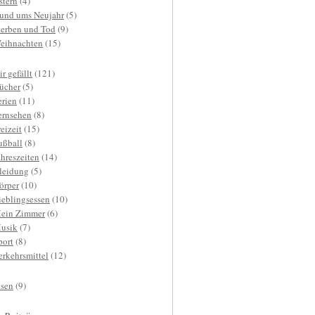
stern
(4)
und ums Neujahr
(5)
terben und Tod
(9)
eihnachten
(15)
r gefällt
(121)
ücher
(5)
erien
(11)
ernsehen
(8)
reizeit
(15)
ußball
(8)
ahreszeiten
(14)
leidung
(5)
örper
(10)
ieblingsessen
(10)
ein Zimmer
(6)
usik
(7)
port
(8)
erkehrsmittel
(12)
isen
(9)