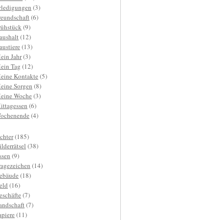
rledigungen
(3)
reundschaft
(6)
rühstück
(9)
aushalt
(12)
austiere
(13)
ein Jahr
(3)
ein Tag
(12)
eine Kontakte
(5)
eine Sorgen
(8)
eine Woche
(3)
ittagessen
(6)
ochenende
(4)
ichter
(185)
ilderrätsel
(38)
ssen
(9)
ragezeichen
(14)
ebäude
(18)
eld
(16)
eschäfte
(7)
andschaft
(7)
apiere
(11)