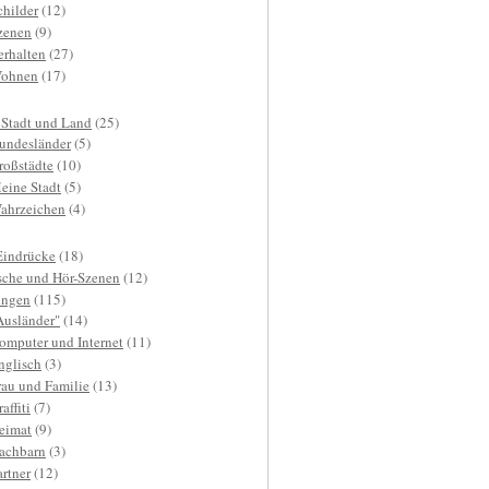
childer
(12)
zenen
(9)
erhalten
(27)
ohnen
(17)
 Stadt und Land
(25)
undesländer
(5)
roßstädte
(10)
eine Stadt
(5)
ahrzeichen
(4)
Eindrücke
(18)
sche und Hör-Szenen
(12)
ngen
(115)
Ausländer"
(14)
omputer und Internet
(11)
nglisch
(3)
rau und Familie
(13)
affiti
(7)
eimat
(9)
achbarn
(3)
artner
(12)