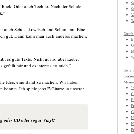
S
d Rock. Oder auch Techno. Nach der Schule
S
k.”
V
W
ber auch Schostakowitsch und Schumann. Eine
Durch
 ich gut. Dann kann man auch anderes machen,
B
G
M
W
bt es gute Texte. Nicht nur so über Liebe.
gefällt mir und es interessiert mich.”
Erste 
Geräu
ie Idee, eine Band zu machen. Wir haben
Meinu
"
 könnte. Ich spiele jetzt E-Gitarre in unserer
C
E
F
Gr
H
ng oder CD oder sogar Vinyl?
N
P