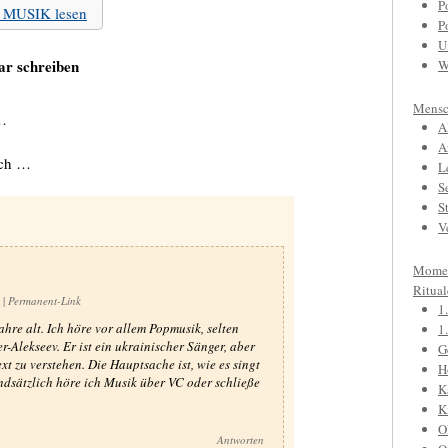
P
u MUSIK lesen
P
U
r schreiben
W
Mensc
…
A
A
ach …
L
S
S
V
Mome
Ritual
7
|
Permanent-Link
1
ahre alt. Ich höre vor allem Popmusik, selten
1
-Alekseev. Er ist ein ukrainischer Sänger, aber
G
xt zu verstehen. Die Hauptsache ist, wie es singt
H
ndsätzlich höre ich Musik über VC oder schließe
K
K
O
Antworten