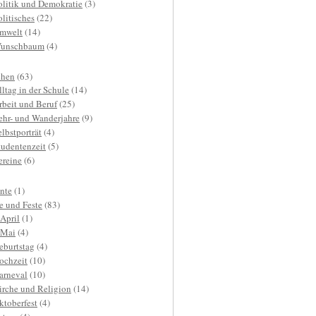
olitik und Demokratie
(3)
olitisches
(22)
mwelt
(14)
unschbaum
(4)
hen
(63)
lltag in der Schule
(14)
rbeit und Beruf
(25)
ehr- und Wanderjahre
(9)
elbstporträt
(4)
tudentenzeit
(5)
ereine
(6)
nte
(1)
e und Feste
(83)
.April
(1)
.Mai
(4)
eburtstag
(4)
ochzeit
(10)
arneval
(10)
irche und Religion
(14)
ktoberfest
(4)