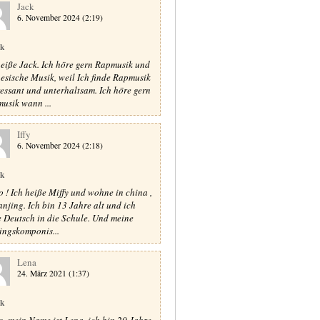
Jack
6. November 2024 (2:19)
ik
heiße Jack. Ich höre gern Rapmusik und
esische Musik, weil Ich finde Rapmusik
ressant und unterhaltsam. Ich höre gern
usik wann ...
Iffy
6. November 2024 (2:18)
ik
o ! Ich heiße Miffy und wohne in china ,
anjing. Ich bin 13 Jahre alt und ich
e Deutsch in die Schule. Und meine
lingskomponis...
Lena
24. März 2021 (1:37)
ik
o, mein Name ist Lena, ich bin 20 Jahre