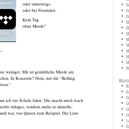
oder unterwegs,
E
oder bei Freunden.
F
F
Kein Tag
H
ohne Musik?
H
M
M
M
 …
M
M
M
W
se weniger. Mir ist gemütliche Musik am
achen. In Konzerte? Nein, nur die “Rolling
Blitzl
ören.”
B
E
F
enn ich zur Schule fahre. Die macht mich wach
G
ichts ruhiges, sondern mehr so aktuelle,
G
t und was von Queen zum Beispiel. Die Liste
G
L
P