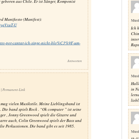
Er geboren aus Chile. Er ist Sänger, Komponist
d Manifiesto (Manifest):
Mus
8yqVxuT-U
Ich 
Chin
inte
canto-por-cantar-ich-singe-nicht-blo%C3%9F-um-
Rapm
Antworten
Mus
Hall
in N
3
|
Permanent-Link
lern
lieb
 mag vielen Musikstile. Meine Lieblingsband ist
 Die band spielt Rock . “Ok computer ” ist seine
nger , Jonny Greenwood spielt die Gitarre und
tarre auch, Colin Greenwood spielt der Bass und
ie Perkussionen. Die band gibt es seit 1985.
Mus
Hall