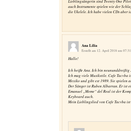
Lieblingsängerin sind Twenty One Pilo
auch Instrumente spielen wie der Schlag
die Ukelele. Ich habe vielen CDs aber i
Ana Lilia
Erstellt am 12. April 2018 um 07:3
Hallo!
Ich heiβe Ana. Ich bin neununddreißig 
Ich mag viele Musikstile. Cafe Tacvba i
Mexiko und gibt est 1989. Sie spielen a
Der Sänger ist Ruben Albarran. Er ist e
Emanuel „Meme“ del Real ist der Kompon
Keyboard auch.
Mein Lieblingslied von Cafe Tacvba ist