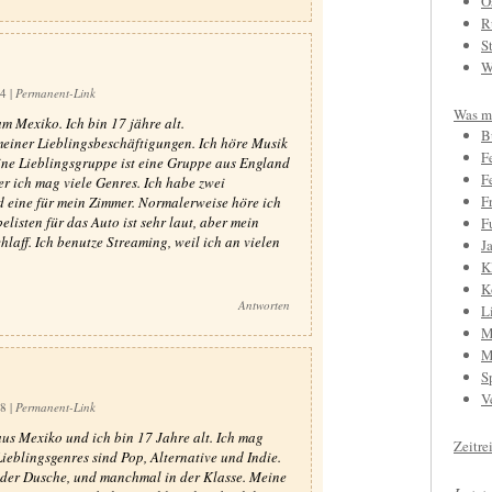
O
R
S
W
54
|
Permanent-Link
Was mi
am Mexiko. Ich bin 17 jähre alt.
B
 meiner Lieblingsbeschäftigungen. Ich höre Musik
F
ne Lieblingsgruppe ist eine Gruppe aus England
F
r ich mag viele Genres. Ich habe zwei
F
d eine für mein Zimmer. Normalerweise höre ich
isten für das Auto ist sehr laut, aber mein
F
hlaff. Ich benutze Streaming, weil ich an vielen
J
K
K
Antworten
L
M
M
S
V
08
|
Permanent-Link
aus Mexiko und ich bin 17 Jahre alt. Ich mag
Zeitre
ieblingsgenres sind Pop, Alternative und Indie.
 der Dusche, und manchmal in der Klasse. Meine