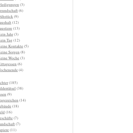
rledigungen
(3)
reundschaft
(6)
rühstück
(9)
aushalt
(12)
austiere
(13)
ein Jahr
(3)
ein Tag
(12)
eine Kontakte
(5)
eine Sorgen
(8)
eine Woche
(3)
ittagessen
(6)
ochenende
(4)
ichter
(185)
ilderrätsel
(38)
ssen
(9)
ragezeichen
(14)
ebäude
(18)
eld
(16)
eschäfte
(7)
andschaft
(7)
apiere
(11)