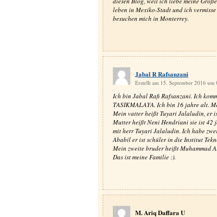
diesen Blog, weil ich liebe meine Groß
leben in Mexiko-Stadt und ich vermisse 
besuchen mich in Monterrey.
Jabal R Rafsanzani
Erstellt am 15. September 2016 um
Ich bin Jabal Rafi Rafsanzani. Ich kom
TASIKMALAYA. Ich bin 16 jahre alt. Mei
Mein vatter heißt Tuyari Jalaludin, er i
Mutter heißt Neni Hendriani sie ist 42 ja
mit herr Tuyari Jalaludin. Ich habe zw
Ababil er ist schüler in die Institut Tek
Mein zweite bruder heißt Muhammad Alfi H
Das ist meine Familie :).
M. Ariq Daffara U