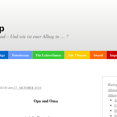
p
and – Und wie ist euer Alltag in … ?
räge
Fotostream
Für LehrerInnen
Zur Theorie
Award
Impr
Kateg
tlicht am:
27. OKTOBER 2020
Allge
Allta
A
Opa und Oma
C
D
E