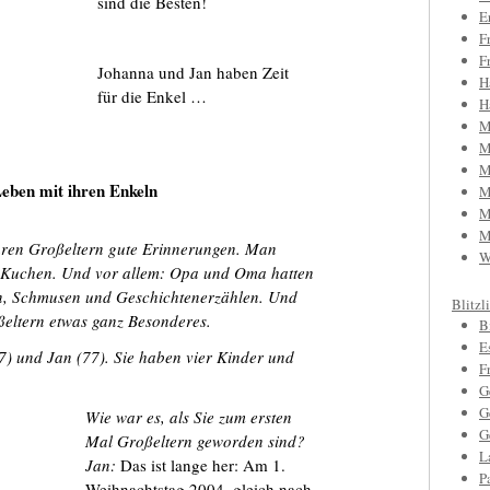
sind die Besten!
E
F
F
Johanna und Jan haben Zeit
H
für die Enkel …
H
M
M
M
eben mit ihren Enkeln
M
M
M
hren Großeltern gute Erinnerungen. Man
W
n Kuchen. Und vor allem: Opa und Oma hatten
en, Schmusen und Geschichtenerzählen. Und
Blitzl
ßeltern etwas ganz Besonderes.
B
E
7) und Jan (77). Sie haben vier Kinder und
F
G
G
Wie war es, als Sie zum ersten
G
Mal Großeltern geworden sind?
L
Jan:
Das ist lange her: Am 1.
P
Weihnachtstag 2004, gleich nach