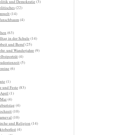
olitik und Demokratie
(3)
olitisches
(22)
mwelt
(14)
unschbaum
(4)
hen
(63)
lltag in der Schule
(14)
rbeit und Beruf
(25)
ehr- und Wanderjahre
(9)
elbstporträt
(4)
tudentenzeit
(5)
ereine
(6)
nte
(1)
e und Feste
(83)
.April
(1)
.Mai
(4)
eburtstag
(4)
ochzeit
(10)
arneval
(10)
irche und Religion
(14)
ktoberfest
(4)