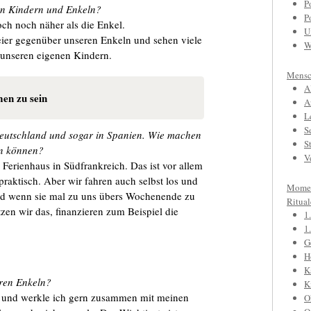
P
hen Kindern und Enkeln?
P
och noch näher als die Enkel.
U
reier gegenüber unseren Enkeln und sehen viele
W
i unseren eigenen Kindern.
Mensc
A
men zu sein
A
L
S
n Deutschland und sogar in Spanien. Wie machen
S
fen können?
V
 Ferienhaus in Südfrankreich. Das ist vor allem
 praktisch. Aber wir fahren auch selbst los und
Mome
nd wenn sie mal zu uns übers Wochenende zu
Ritual
en wir das, finanzieren zum Beispiel die
1
1
G
H
K
ren Enkeln?
K
le und werkle ich gern zusammen mit meinen
O