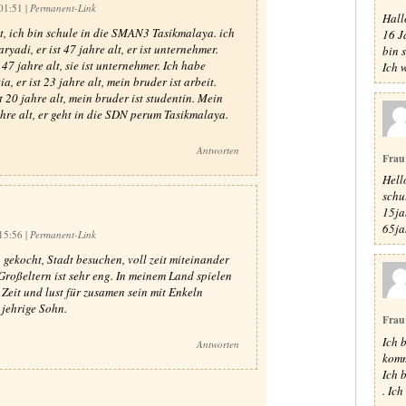
 01:51
|
Permanent-Link
Hall
lt, ich bin schule in die SMAN3 Tasikmalaya. ich
16 J
yadi, er ist 47 jahre alt, er ist unternehmer.
bin 
 47 jahre alt, sie ist unternehmer. Ich habe
Ich 
a, er ist 23 jahre alt, mein bruder ist arbeit.
t 20 jahre alt, mein bruder ist studentin. Mein
ahre alt, er geht in die SDN perum Tasikmalaya.
Antworten
Frau
Hell
schu
15ja
65jah
 15:56
|
Permanent-Link
 gekocht, Stadt besuchen, voll zeit miteinander
Großeltern ist sehr eng. In meinem Land spielen
 Zeit und lust für zusamen sein mit Enkeln
jehrige Sohn.
Frau
Ich 
Antworten
komm
Ich 
. Ich