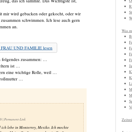
lzeug, das ich sammle. Das Wichtigste ist,
O
R
S
it mir wird gebacken oder gekocht, oder wir
W
en zusammen schwimmen. Ich lese auch gern
ammen an.
Was mi
B
F
zu FRAU UND FAMILIE lesen
F
F
h folgendes zusammen: …
F
ltern ist …
J
K
rn eine wichtige Rolle, weil …
K
Großmutter …
L
M
M
S
V
30
|
Permanent-Link
Zeitre
d ich lebe in Monterrey, Mexiko. Ich mochte