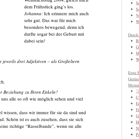
S
dem Frühstück ging’s los.
S
Johanna:
Ich erinnere mich auch
V
sehr gut. Das war für mich
W
besonders bewegend, denn ich
durfte sogar bei der Geburt mit
Durch
dabei sein!
B
G
M
W
 jeweils drei Adjektiven – als Großeltern
Erste 
Geräu
ch.
Meinu
"
er Beziehung zu Ihren Enkeln?
C
 uns alle so oft wie möglich sehen und viel
E
F
l wissen, dass wir immer für sie da sind und
Gr
nd. Schön ist es auch zusehen, dass sie sich
H
 eine richtige “Rasselbande”, wenn sie alle
N
P