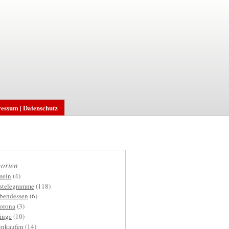
essum | Datenschutz
orien
mein
(4)
gstelegramme
(118)
bendessen
(6)
orona
(3)
inge
(10)
inkaufen
(14)