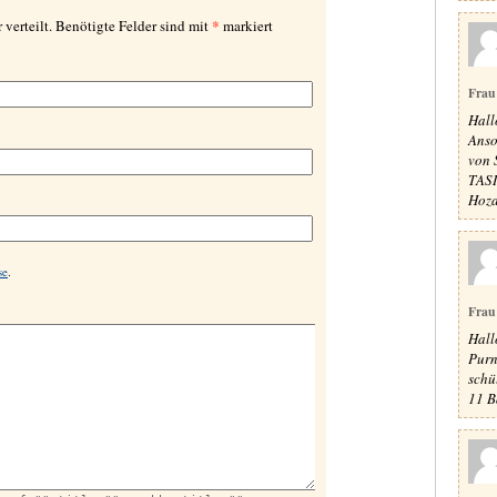
*
 verteilt. Benötigte Felder sind mit
markiert
Frau
Hall
Anso
von
TASI
Hoza
se
.
Frau
Hall
Purn
schü
11 B