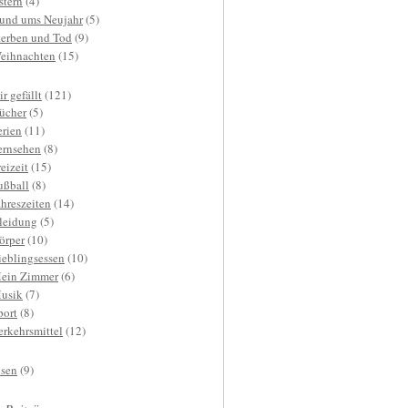
stern
(4)
und ums Neujahr
(5)
terben und Tod
(9)
eihnachten
(15)
r gefällt
(121)
ücher
(5)
erien
(11)
ernsehen
(8)
reizeit
(15)
ußball
(8)
ahreszeiten
(14)
leidung
(5)
örper
(10)
ieblingsessen
(10)
ein Zimmer
(6)
usik
(7)
port
(8)
erkehrsmittel
(12)
isen
(9)