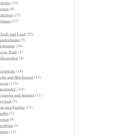
childer
(12)
zenen
(9)
erhalten
(27)
ohnen
(17)
 Stadt und Land
(25)
undesländer
(5)
roßstädte
(10)
eine Stadt
(5)
ahrzeichen
(4)
Eindrücke
(18)
sche und Hör-Szenen
(12)
ngen
(115)
Ausländer"
(14)
omputer und Internet
(11)
nglisch
(3)
rau und Familie
(13)
affiti
(7)
eimat
(9)
achbarn
(3)
artner
(12)