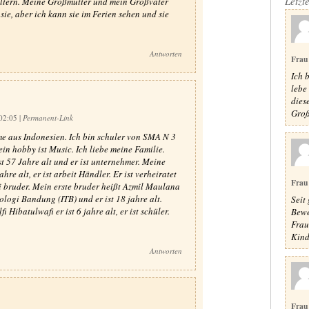
Letzt
eltern. Meine Großmutter und mein Großvater
sie, aber ich kann sie im Ferien sehen und sie
Antworten
Frau
Ich 
lebe
dies
Groß
 02:05
|
Permanent-Link
me aus Indonesien. Ich bin schuler von SMA N 3
n hobby ist Music. Ich liebe meine Familie.
st 57 Jahre alt und er ist unternehmer. Meine
hre alt, er ist arbeit Händler. Er ist verheiratet
Frau
ei bruder. Mein erste bruder heißt Azmil Maulana
nologi Bandung (ITB) und er ist 18 jahre alt.
Seit 
ibatulwafi er ist 6 jahre alt, er ist schüler.
Bewe
Frau
Kinde
Antworten
Frau