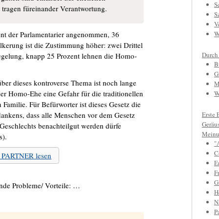
S
e tragen füreinander Verantwortung.
S
V
nt der Parlamentarier angenommen, 36
W
lkerung ist die Zustimmung höher: zwei Drittel
Durch
Regelung, knapp 25 Prozent lehnen die Homo-
B
G
über dieses kontroverse Thema ist noch lange
M
er Homo-Ehe eine Gefahr für die traditionellen
W
Familie. Für Befürworter ist dieses Gesetz die
ankens, dass alle Menschen vor dem Gesetz
Erste 
Geräu
Geschlechts benachteilgut werden dürfe
Meinu
s).
"
C
u PARTNER lesen
E
F
Gr
nde Probleme/ Vorteile: …
H
N
P