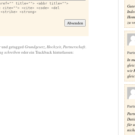
href="" title=""> <abbr title="">
Gute
e cite=""> <cite> <code> <del
Indo
 <strike> <strong>
Homo
zu v
r
und getagged
Grundgesetz
,
Hochzeit
,
Partnerschaft
.
ag schreiben
oder ein Trackback hinterlassen:
Part
In m
glei
wir 
glei
Part
Part
Dati
für 
nicht