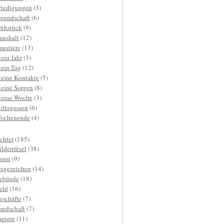
rledigungen
(3)
reundschaft
(6)
rühstück
(9)
aushalt
(12)
austiere
(13)
ein Jahr
(3)
ein Tag
(12)
eine Kontakte
(5)
eine Sorgen
(8)
eine Woche
(3)
ittagessen
(6)
ochenende
(4)
ichter
(185)
ilderrätsel
(38)
ssen
(9)
ragezeichen
(14)
ebäude
(18)
eld
(16)
eschäfte
(7)
andschaft
(7)
apiere
(11)