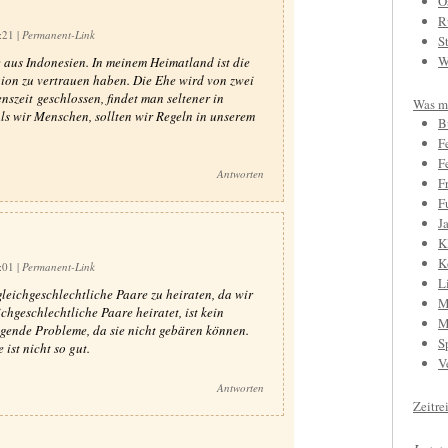
O
R
8:21
|
Permanent-Link
S
W
aus Indonesien. In meinem Heimatland ist die
ion zu vertrauen haben. Die Ehe wird von zwei
szeit geschlossen, findet man seltener in
Was mi
Als wir Menschen, sollten wir Regeln in unserem
B
F
F
Antworten
F
F
J
K
K
8:01
|
Permanent-Link
L
leichgeschlechtliche Paare zu heiraten, da wir
M
hgeschlechtliche Paare heiratet, ist kein
M
gende Probleme, da sie nicht gebären können.
S
st nicht so gut.
V
Antworten
Zeitre