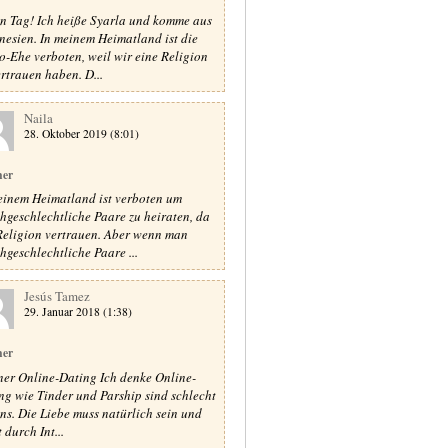
n Tag! Ich heiße Syarla und komme aus
nesien. In meinem Heimatland ist die
-Ehe verboten, weil wir eine Religion
ertrauen haben. D...
Naila
28. Oktober 2019 (8:01)
ner
einem Heimatland ist verboten um
chgeschlechtliche Paare zu heiraten, da
Religion vertrauen. Aber wenn man
chgeschlechtliche Paare ...
Jesús Tamez
29. Januar 2018 (1:38)
ner
ner Online-Dating Ich denke Online-
ng wie Tinder und Parship sind schlecht
uns. Die Liebe muss natürlich sein und
 durch Int...