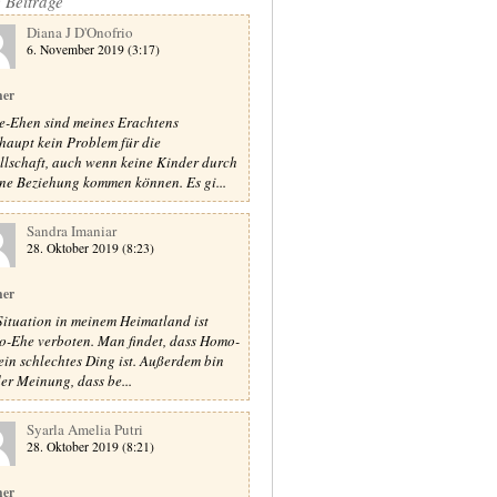
e Beiträge
Diana J D'Onofrio
6. November 2019 (3:17)
ner
-Ehen sind meines Erachtens
haupt kein Problem für die
llschaft, auch wenn keine Kinder durch
ine Beziehung kommen können. Es gi...
Sandra Imaniar
28. Oktober 2019 (8:23)
ner
Situation in meinem Heimatland ist
-Ehe verboten. Man findet, dass Homo-
ein schlechtes Ding ist. Außerdem bin
der Meinung, dass be...
Syarla Amelia Putri
28. Oktober 2019 (8:21)
ner