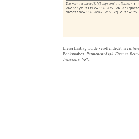
You may use these
HTML
tags and attributes:
<a 
<acronym title=""> <b> <blockquot
datetime=""> <em> <i> <q cite="">
Dieser Eintrag wurde veröffentlicht in
Partne
Bookmarken:
Permanent-Link
.
Eigenen Beitr
Trackback-URL
.