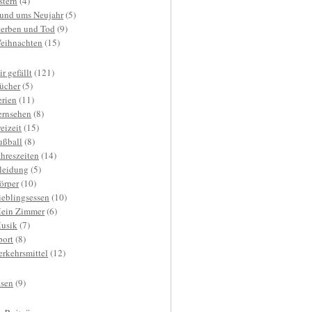
stern
(4)
und ums Neujahr
(5)
terben und Tod
(9)
eihnachten
(15)
r gefällt
(121)
ücher
(5)
erien
(11)
ernsehen
(8)
reizeit
(15)
ußball
(8)
ahreszeiten
(14)
leidung
(5)
örper
(10)
ieblingsessen
(10)
ein Zimmer
(6)
usik
(7)
port
(8)
erkehrsmittel
(12)
isen
(9)