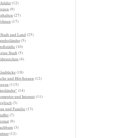
childer
(12)
zenen
(9)
erhalten
(27)
ohnen
(17)
 Stadt und Land
(25)
undesländer
(5)
roßstädte
(10)
eine Stadt
(5)
ahrzeichen
(4)
Eindrücke
(18)
sche und Hör-Szenen
(12)
ngen
(115)
Ausländer"
(14)
omputer und Internet
(11)
nglisch
(3)
rau und Familie
(13)
affiti
(7)
eimat
(9)
achbarn
(3)
artner
(12)