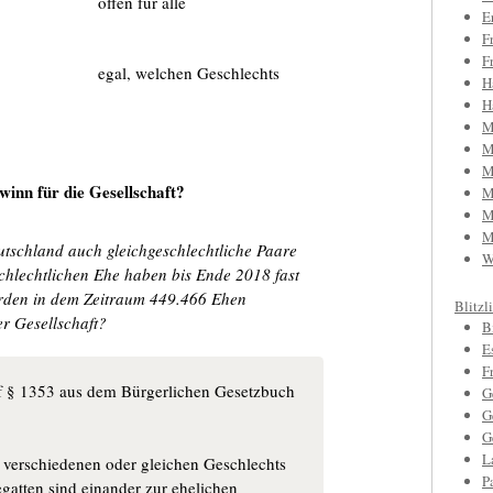
offen für alle
E
F
F
egal, welchen Geschlechts
H
H
M
M
M
nn für die Gesellschaft?
M
M
M
utschland auch gleichgeschlechtliche Paare
W
schlechtlichen Ehe haben bis Ende 2018 fast
urden in dem Zeitraum 449.466 Ehen
Blitzl
er Gesellschaft?
B
E
F
af § 1353 aus dem Bürgerlichen Gesetzbuch
G
G
G
L
 verschiedenen oder gleichen Geschlechts
P
gatten sind einander zur ehelichen