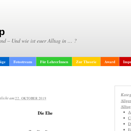
p
and – Und wie ist euer Alltag in … ?
räge
Fotostream
Für LehrerInnen
Zur Theorie
Award
Impr
Kateg
tlicht am:
22. OKTOBER 2019
Allge
Allta
A
Die Ehe
C
D
E