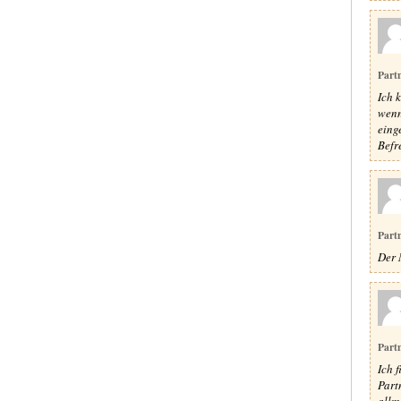
Part
Ich 
wenn
eing
Befre
Part
Der 
Part
Ich f
Part
allm