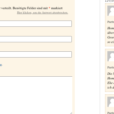
Letzt
*
 verteilt. Benötigte Felder sind mit
markiert
Hier klicken, um die Antwort abzubrechen.
Part
Home
über
Gese
so e
se
.
Part
Die 
Homo
Ehe 
ich 
Part