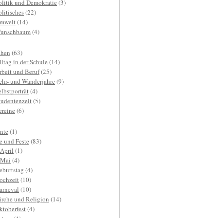
olitik und Demokratie
(3)
olitisches
(22)
mwelt
(14)
unschbaum
(4)
hen
(63)
lltag in der Schule
(14)
rbeit und Beruf
(25)
ehr- und Wanderjahre
(9)
elbstporträt
(4)
tudentenzeit
(5)
ereine
(6)
nte
(1)
e und Feste
(83)
.April
(1)
.Mai
(4)
eburtstag
(4)
ochzeit
(10)
arneval
(10)
irche und Religion
(14)
ktoberfest
(4)