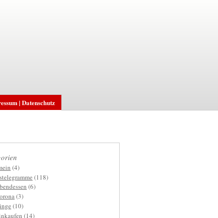
essum | Datenschutz
orien
mein
(4)
gstelegramme
(118)
bendessen
(6)
orona
(3)
inge
(10)
inkaufen
(14)