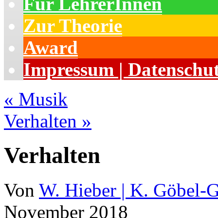
Für LehrerInnen
Zur Theorie
Award
Impressum | Datenschu
«
Musik
Verhalten
»
Verhalten
Von
W. Hieber | K. Göbel-
November 2018