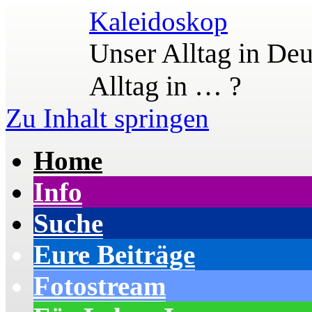
Kaleidoskop
Unser Alltag in Deu
Alltag in … ?
Zu Inhalt springen
Home
Info
Suche
Eure Beiträge
Fotostream