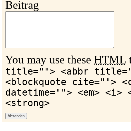
Beitrag
You may use these
HTML
t
title=""> <abbr title=
<blockquote cite=""> <
datetime=""> <em> <i> 
<strong>