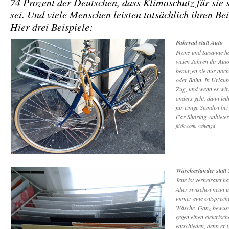
74 Prozent der Deutschen, dass Klimaschutz für sie 
sei. Und viele Menschen leisten tatsächlich ihren Be
Hier drei Beispiele:
Fahrrad statt Auto
Franz und Susanne h
vielen Jahren ihr Auto
benutzen sie nur noc
oder Bahn. In Urlaub
Zug, und wenn es wirk
anders geht, dann leih
für einige Stunden bei
Car-Sharing-Anbieter
flickr.com, nchenga
Wäscheständer statt
Jette ist verheiratet h
Alter zwischen neun 
immer eine entsprec
Wäsche. Ganz bewusst
gegen einen elektrisc
entschieden, denn er 