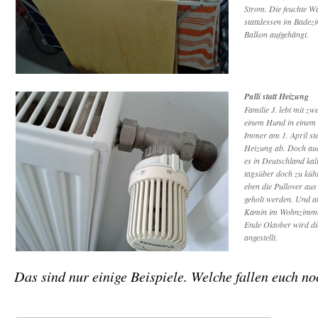
Strom. Die feuchte W
stattdessen im Badez
Balkon aufgehängt.
Pulli statt Heizung
Familie J. lebt mit z
einem Hund in einem 
Immer am 1. April stel
Heizung ab. Doch au
es in Deutschland kal
tagsüber doch zu küh
eben die Pullover au
geholt werden. Und 
Kamin im Wohnzimmer
Ende Oktober wird di
angestellt.
Das sind nur einige Beispiele. Welche fallen euch n