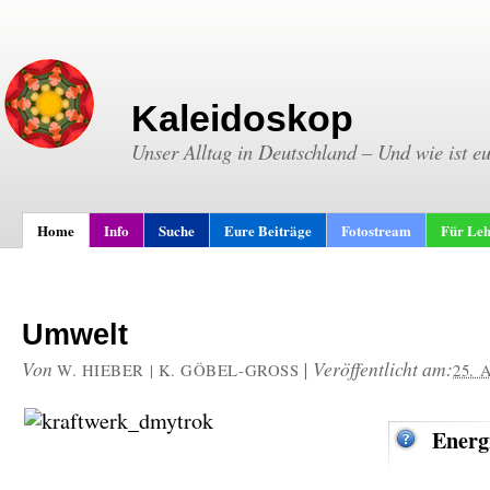
Kaleidoskop
Unser Alltag in Deutschland – Und wie ist e
Home
Info
Suche
Eure Beiträge
Fotostream
Für Leh
Umwelt
Von
|
Veröffentlicht am:
W. HIEBER | K. GÖBEL-GROSS
25. 
Energ