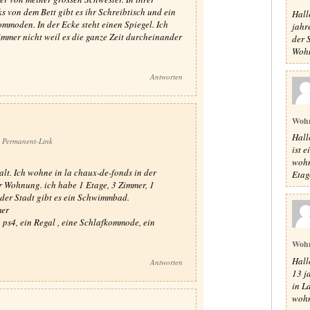
nks von dem Bett gibt es ihr Schreibtisch und ein
Hall
Kommoden. In der Ecke steht einen Spiegel. Ich
jahr
mer nicht weil es die ganze Zeit durcheinander
der S
Wohn
Antworten
Woh
Hall
Permanent-Link
ist 
wohn
alt. Ich wohne in la chaux-de-fonds in der
Etag
ner Wohnung. ich habe 1 Etage, 3 Zimmer, 1
der Stadt gibt es ein Schwimmbad.
mer
 ps4, ein Regal , eine Schlafkommode, ein
Woh
Hall
Antworten
13 j
in L
wohn