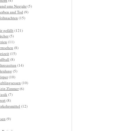
stern
(4)
und ums Neujahr
(5)
terben und Tod
(9)
eihnachten
(15)
r gefällt
(121)
ücher
(5)
erien
(11)
ernsehen
(8)
reizeit
(15)
ußball
(8)
ahreszeiten
(14)
leidung
(5)
örper
(10)
ieblingsessen
(10)
ein Zimmer
(6)
usik
(7)
port
(8)
erkehrsmittel
(12)
isen
(9)