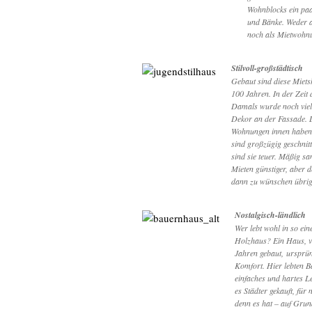
Wohnblocks ein paa
und Bänke. Weder 
noch als Mietwohnu
Stilvoll-großstädtisch
Gebaut sind diese Miet
100 Jahren. In der Zeit 
Damals wurde noch viel 
Dekor an der Fassade. 
Wohnungen innen haben
sind großzügig geschnitte
sind sie teuer. Mäßig san
Mieten günstiger, aber 
dann zu wünschen übrig
Nostalgisch-ländlich
Wer lebt wohl in so ein
Holzhaus? Ein Haus, 
Jahren gebaut, ursprün
Komfort. Hier lebten B
einfaches und hartes L
es Städter gekauft, für 
denn es hat – auf Grund