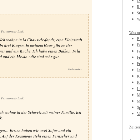
O
R
S
W
Permanent-Link
Was mi
B
. Ich wohne in la Chaux-de-fonds, eine Kleinstadt
F
bt drei Etagen. In meinem Haus gibt es vier
r und ein Küche. Ich habe einen Balkon. In la
F
und ein Mc-do : die sind sehr gut.
F
F
Antworten
J
K
K
L
M
Permanent-Link
M
S
Ich wohne in der Schweiz mit meiner Familie. Ich
V
k.
Zeitre
gen… Ersten haben wir zwei Sofas und ein
h. Auf der Kommode steht einen Fernseher und