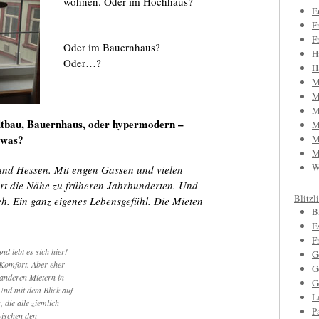
wohnen. Oder im Hochhaus?
E
F
F
Oder im Bauernhaus?
H
Oder…?
H
M
M
M
tbau, Bauernhaus, oder hypermodern –
M
 was?
M
M
W
land Hessen. Mit engen Gassen und vielen
rt die Nähe zu früheren Jahrhunderten. Und
Blitzl
. Ein ganz eigenes Lebensgefühl. Die Mieten
B
E
F
d lebt es sich hier!
G
Komfort. Aber eher
G
 anderen Mietern in
G
nd mit dem Blick auf
L
 die alle ziemlich
P
wischen den