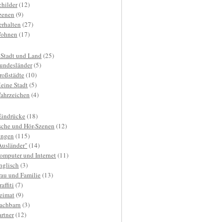
childer
(12)
zenen
(9)
erhalten
(27)
ohnen
(17)
 Stadt und Land
(25)
undesländer
(5)
roßstädte
(10)
eine Stadt
(5)
ahrzeichen
(4)
Eindrücke
(18)
sche und Hör-Szenen
(12)
ngen
(115)
Ausländer"
(14)
omputer und Internet
(11)
nglisch
(3)
rau und Familie
(13)
affiti
(7)
eimat
(9)
achbarn
(3)
artner
(12)