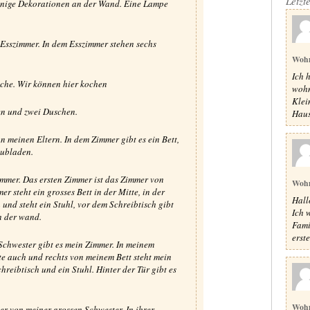
Letzt
inige Dekorationen an der Wand. Eine Lampe
sszimmer. In dem Esszimmer stehen sechs
Woh
Ich 
che. Wir können hier kochen
wohn
Klei
ten und zwei Duschen.
Haus,
 meinen Eltern. In dem Zimmer gibt es ein Bett,
ubladen.
immer. Das ersten Zimmer ist das Zimmer von
Woh
r steht ein grosses Bett in der Mitte, in der
Hall
 und steht ein Stuhl, vor dem Schreibtisch gibt
Ich 
n der wand.
Fami
erste
chwester gibt es mein Zimmer. In meinem
tte auch und rechts von meinem Bett steht mein
reibtisch und ein Stuhl. Hinter der Tür gibt es
Woh
r von meiner grossen Schwester. In ihrer