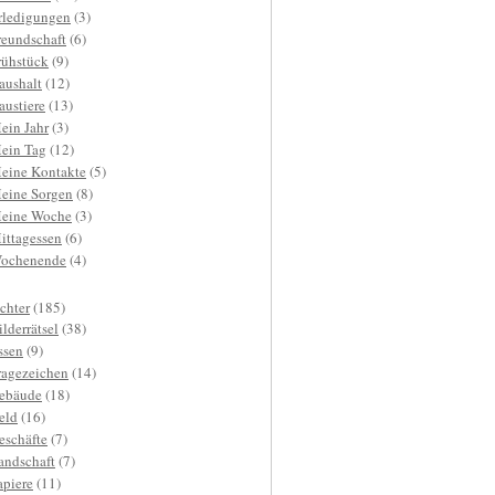
rledigungen
(3)
reundschaft
(6)
rühstück
(9)
aushalt
(12)
austiere
(13)
ein Jahr
(3)
ein Tag
(12)
eine Kontakte
(5)
eine Sorgen
(8)
eine Woche
(3)
ittagessen
(6)
ochenende
(4)
ichter
(185)
ilderrätsel
(38)
ssen
(9)
ragezeichen
(14)
ebäude
(18)
eld
(16)
eschäfte
(7)
andschaft
(7)
apiere
(11)