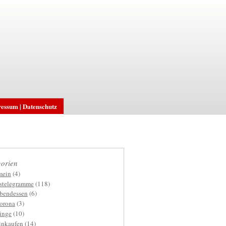
essum | Datenschutz
orien
mein
(4)
gstelegramme
(118)
bendessen
(6)
orona
(3)
inge
(10)
inkaufen
(14)