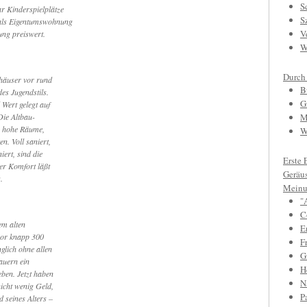
S
r Kinderspielplätze
S
als Eigentumswohnung
V
ng preiswert.
W
Durch
shäuser vor rund
B
des Jugendstils.
G
Wert gelegt auf
Die Altbau-
M
 hohe Räume,
W
n. Voll saniert,
iert, sind die
Erste 
der Komfort läßt
Geräu
.
Meinu
"
C
em alten
E
vor knapp 300
F
glich ohne allen
Gr
auern ein
H
eben. Jetzt haben
N
nicht wenig Geld,
P
 seines Alters –