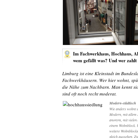
Im Fachwerkhaus, Hochhaus, Al
wem gefällt was? Und wer zahlt
Limburg ist eine Kleinstadt im Bundes
Fachwerkhäusern. Wer hier wohnt, spü
die Nähe zum Nachbarn. Man kennt sich
sind oft noch recht moderat.
Modern-städtisch
Wie anders wohnt un
Modern, mit allem 
anonym, mit vielen
einem Wohnblock. U
weitere Wohnblocks,
gleich aussehen. Z