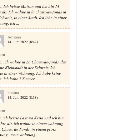
o, Ich heisse Maïron und ich bin 14
e alt. Ich wohne in la chaux-de-fonds in
chweiz, in einer Stadt. Ich lebe in einer
ung. ich ...
Adriana
14. Juni 2022 (8:42)
nen
o, ich wohne in La Chaux-de-fonds, das
eine Kleinstadt in der Schweiz. Ich
e in einer Wohnung. Ich habe keine
e. Ich habe 2 Zimmer...
lassina
14. Juni 2022 (8:38)
nen
o ich heisse Lassina Keïta und ich bin
ahre alt. ich wohne in einem wohnung
a Chaux-de-Fonds. in einem gross
ung , mein wohnung...