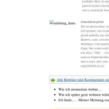
Liebhaber-Wert. In ma
aufrecht Gehen schwie
sind zu niedrig für heu
Futuristisch-privat
Wer an diesem Haus vorb
sich spontan: was ist d
gerade gelandet, aus ei
Bioform, rund, schweben
Wohnhaus. Und natürlic
Frage: Wer wohnt wohl h
war diese “Villa” – verg
anderen Einfamilienhäus
mal so teuer. Aber sehr,
ungewöhnlich ist sie.
Alle Beiträge und Kommentare 
Wie ich momentan wohne…
Wie ich später gern wohnen wü
Ich finde, … Meiner Meinung n