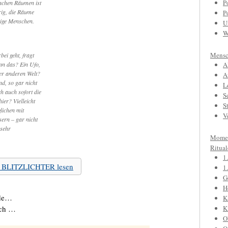
P
nchen Räumen ist
rig, die Räume
P
tige Menschen.
U
W
Mensc
ei geht, fragt
enn das? Ein Ufo,
A
ner anderen Welt?
A
d, so gar nicht
L
h auch sofort die
S
ier? Vielleicht
S
lichen mit
V
ern – gar nicht
 sehr
Mome
Ritual
1
zu BLITZLICHTER lesen
1
G
H
rde…
K
ach …
K
O