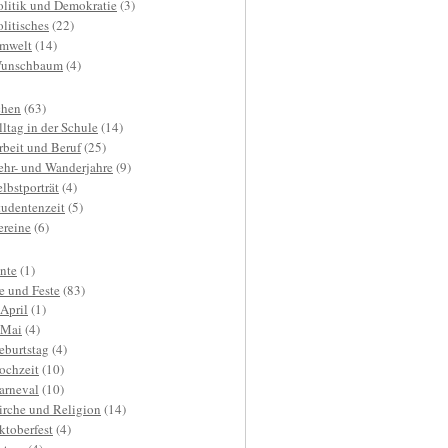
olitik und Demokratie
(3)
olitisches
(22)
mwelt
(14)
unschbaum
(4)
hen
(63)
lltag in der Schule
(14)
rbeit und Beruf
(25)
ehr- und Wanderjahre
(9)
elbstporträt
(4)
tudentenzeit
(5)
ereine
(6)
nte
(1)
e und Feste
(83)
.April
(1)
.Mai
(4)
eburtstag
(4)
ochzeit
(10)
arneval
(10)
irche und Religion
(14)
ktoberfest
(4)