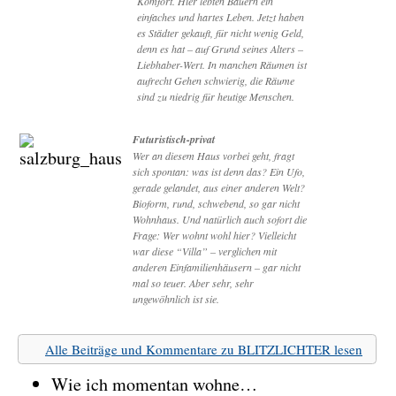
Komfort. Hier lebten Bauern ein
einfaches und hartes Leben. Jetzt haben
es Städter gekauft, für nicht wenig Geld,
denn es hat – auf Grund seines Alters –
Liebhaber-Wert. In manchen Räumen ist
aufrecht Gehen schwierig, die Räume
sind zu niedrig für heutige Menschen.
Futuristisch-privat
Wer an diesem Haus vorbei geht, fragt
sich spontan: was ist denn das? Ein Ufo,
gerade gelandet, aus einer anderen Welt?
Bioform, rund, schwebend, so gar nicht
Wohnhaus. Und natürlich auch sofort die
Frage: Wer wohnt wohl hier? Vielleicht
war diese “Villa” – verglichen mit
anderen Einfamilienhäusern – gar nicht
mal so teuer. Aber sehr, sehr
ungewöhnlich ist sie.
Alle Beiträge und Kommentare zu BLITZLICHTER lesen
Wie ich momentan wohne…