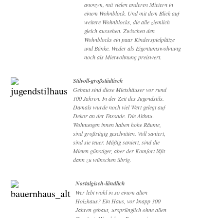
anonym, mit vielen anderen Mietern in
einem Wohnblock. Und mit dem Blick auf
weitere Wohnblocks, die alle ziemlich
gleich aussehen. Zwischen den
Wohnblocks ein paar Kinderspielplätze
und Bänke. Weder als Eigentumswohnung
noch als Mietwohnung preiswert.
Stilvoll-großstädtisch
Gebaut sind diese Mietshäuser vor rund
100 Jahren. In der Zeit des Jugendstils.
Damals wurde noch viel Wert gelegt auf
Dekor an der Fassade. Die Altbau-
Wohnungen innen haben hohe Räume,
sind großzügig geschnitten. Voll saniert,
sind sie teuer. Mäßig saniert, sind die
Mieten günstiger, aber der Komfort läßt
dann zu wünschen übrig.
Nostalgisch-ländlich
Wer lebt wohl in so einem alten
Holzhaus? Ein Haus, vor knapp 300
Jahren gebaut, ursprünglich ohne allen