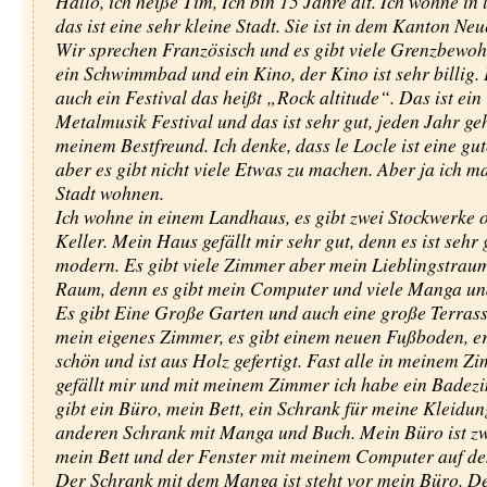
Hallo, ich heiße Tim, Ich bin 15 Jahre alt. Ich wohne in 
das ist eine sehr kleine Stadt. Sie ist in dem Kanton Ne
Wir sprechen Französisch und es gibt viele Grenzbewohn
ein Schwimmbad und ein Kino, der Kino ist sehr billig. 
auch ein Festival das heißt „Rock altitude“. Das ist ein
Metalmusik Festival und das ist sehr gut, jeden Jahr geh
meinem Bestfreund. Ich denke, dass le Locle ist eine gut
aber es gibt nicht viele Etwas zu machen. Aber ja ich m
Stadt wohnen.
Ich wohne in einem Landhaus, es gibt zwei Stockwerke 
Keller. Mein Haus gefällt mir sehr gut, denn es ist sehr
modern. Es gibt viele Zimmer aber mein Lieblingstraum
Raum, denn es gibt mein Computer und viele Manga un
Es gibt Eine Große Garten und auch eine große Terrass
mein eigenes Zimmer, es gibt einem neuen Fußboden, er 
schön und ist aus Holz gefertigt. Fast alle in meinem Z
gefällt mir und mit meinem Zimmer ich habe ein Badez
gibt ein Büro, mein Bett, ein Schrank für meine Kleidu
anderen Schrank mit Manga und Buch. Mein Büro ist z
mein Bett und der Fenster mit meinem Computer auf d
Der Schrank mit dem Manga ist steht vor mein Büro. D