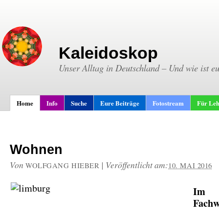
Kaleidoskop
Unser Alltag in Deutschland – Und wie ist e
Home
Info
Suche
Eure Beiträge
Fotostream
Für Leh
Wohnen
Von
|
Veröffentlicht am:
WOLFGANG HIEBER
10. MAI 2016
Im
Fachw