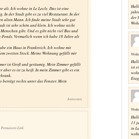
Hall
e alt. Ich wohne in Le Locle. Das ist eine
jahr
 In der Stadt gibt es zu viel Restaurant. In der
der S
nen alten Mann. Ich finde meine Stadt sehr gut
Wohn
adt ist sehr schön und klein. Ich wohne nicht
re Menschen gibt. Und es gibt nicht viel Bus und
e-Fonds. Vermutlich wenn ich habe 18 Jahre alt
abe ein Haus in Frankreich. Ich wohne mit
dem zweiten Stock. Meine Wohnung gefällt mir
Woh
Hall
mer ist Groß und geräumig. Mein Zimmer gefällt
ist 
 aber es ist zu heiß. In mein Zimmer gibt es ein
wohn
chrank.
Etag
o beträgt rechts unter das Fenster. Mein
Antworten
Woh
Hall
13 j
Permanent-Link
in L
wohn