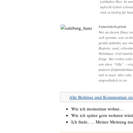
Liebhaber-Wert. In ma
aufrecht Gehen schwie
sind zu niedrig für heu
Futuristisch-privat
Wer an diesem Haus vorb
sich spontan: was ist d
gerade gelandet, aus ei
Bioform, rund, schweben
Wohnhaus. Und natürlic
Frage: Wer wohnt wohl h
war diese “Villa” – verg
anderen Einfamilienhäus
mal so teuer. Aber sehr,
ungewöhnlich ist sie.
Alle Beiträge und Kommentare 
Wie ich momentan wohne…
Wie ich später gern wohnen wü
Ich finde, … Meiner Meinung n