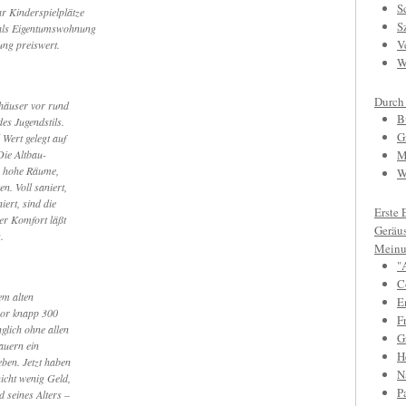
S
r Kinderspielplätze
S
als Eigentumswohnung
V
ng preiswert.
W
Durch
shäuser vor rund
B
des Jugendstils.
G
Wert gelegt auf
Die Altbau-
M
 hohe Räume,
W
n. Voll saniert,
iert, sind die
Erste 
der Komfort läßt
Geräu
.
Meinu
"
C
em alten
E
vor knapp 300
F
glich ohne allen
Gr
auern ein
H
eben. Jetzt haben
N
nicht wenig Geld,
P
 seines Alters –