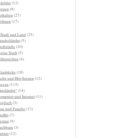
childer
(12)
zenen
(9)
erhalten
(27)
ohnen
(17)
 Stadt und Land
(25)
undesländer
(5)
roßstädte
(10)
eine Stadt
(5)
ahrzeichen
(4)
Eindrücke
(18)
sche und Hör-Szenen
(12)
ngen
(115)
Ausländer"
(14)
omputer und Internet
(11)
nglisch
(3)
rau und Familie
(13)
affiti
(7)
eimat
(9)
achbarn
(3)
artner
(12)