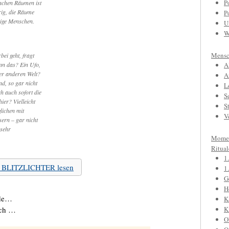
P
nchen Räumen ist
rig, die Räume
P
tige Menschen.
U
W
Mensc
ei geht, fragt
enn das? Ein Ufo,
A
ner anderen Welt?
A
d, so gar nicht
L
h auch sofort die
S
ier? Vielleicht
S
lichen mit
V
ern – gar nicht
 sehr
Mome
Ritual
1
zu BLITZLICHTER lesen
1
G
H
rde…
K
ach …
K
O