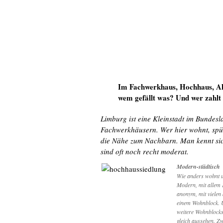
Im Fachwerkhaus, Hochhaus, Al
wem gefällt was? Und wer zahlt
Limburg ist eine Kleinstadt im Bundes
Fachwerkhäusern. Wer hier wohnt, spü
die Nähe zum Nachbarn. Man kennt sich
sind oft noch recht moderat.
Modern-städtisch
Wie anders wohnt un
Modern, mit allem 
anonym, mit vielen
einem Wohnblock. U
weitere Wohnblocks,
gleich aussehen. Z