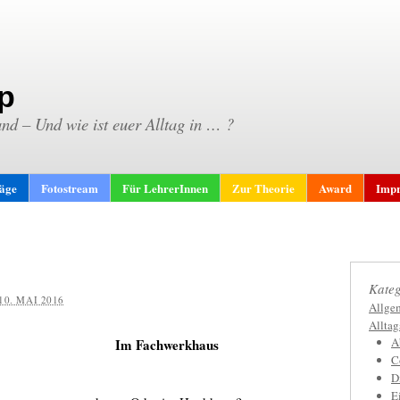
p
and – Und wie ist euer Alltag in … ?
räge
Fotostream
Für LehrerInnen
Zur Theorie
Award
Impr
Kateg
10. MAI 2016
Allge
Allta
A
Im Fachwerkhaus
C
D
E