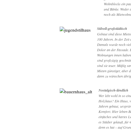
Wohnblocks ein paa
und Bänke. Weder 
noch als Mietwohnu
Stilvoll-großstädtisch
Gebaut sind diese Miet
100 Jahren. In der Zeit 
Damals wurde noch viel 
Dekor an der Fassade. 
Wohnungen innen haben
sind großzügig geschnitte
sind sie teuer. Mäßig san
Mieten günstiger, aber 
dann zu wünschen übrig
Nostalgisch-ländlich
Wer lebt wohl in so ein
Holzhaus? Ein Haus, 
Jahren gebaut, ursprün
Komfort. Hier lebten B
einfaches und hartes L
es Städter gekauft, für 
denn es hat – auf Grund