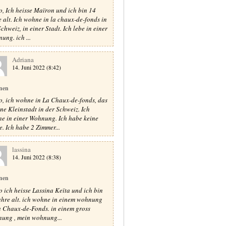
o, Ich heisse Maïron und ich bin 14
e alt. Ich wohne in la chaux-de-fonds in
chweiz, in einer Stadt. Ich lebe in einer
ung. ich ...
Adriana
14. Juni 2022 (8:42)
nen
o, ich wohne in La Chaux-de-fonds, das
eine Kleinstadt in der Schweiz. Ich
e in einer Wohnung. Ich habe keine
e. Ich habe 2 Zimmer...
lassina
14. Juni 2022 (8:38)
nen
o ich heisse Lassina Keïta und ich bin
ahre alt. ich wohne in einem wohnung
a Chaux-de-Fonds. in einem gross
ung , mein wohnung...