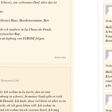
Schweiz, ein verlorenes Dorf, aber das ist
us.
.
kleines Haus, Musikinstrument, Bett
Woh
Hall
ahr ich studiere in La Chaux-de-Fonds.
Schw
nzösischer Rap.
Etag
m im Auftrag von SUROSE folgen.
Besit
Antworten
Woh
Hall
Klei
eine
Permanent-Link
gibt 
t. Ich wohne in Le Locle, das ist eine
nburg in schweiz. In meiner Stadt gibt es viele
Donald. Ich finde, dass viel klein ist aber es ist
icht, ob ich gern leben will. Ich wohne in
und ich wohne im ich zweiten Stock. Ich mag
Woh