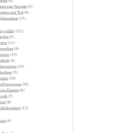
stern
(4)
und ums Neujahr
(5)
terben und Tod
(9)
eihnachten
(15)
r gefällt
(121)
ücher
(5)
erien
(11)
ernsehen
(8)
reizeit
(15)
ußball
(8)
ahreszeiten
(14)
leidung
(5)
örper
(10)
ieblingsessen
(10)
ein Zimmer
(6)
usik
(7)
port
(8)
erkehrsmittel
(12)
isen
(9)