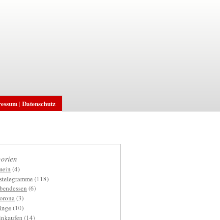
essum | Datenschutz
orien
mein
(4)
gstelegramme
(118)
bendessen
(6)
orona
(3)
inge
(10)
inkaufen
(14)