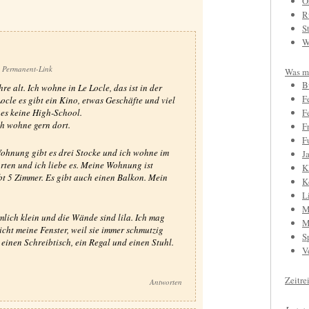
O
R
S
W
Permanent-Link
Was mi
B
re alt. Ich wohne in Le Locle, das ist in der
F
Locle es gibt ein Kino, etwas Geschäfte und viel
 es keine High-School.
F
Ich wohne gern dort.
F
F
ohnung gibt es drei Stocke und ich wohne im
J
arten und ich liebe es. Meine Wohnung ist
K
bt 5 Zimmer. Es gibt auch einen Balkon. Mein
K
L
M
emlich klein und die Wände sind lila. Ich mag
M
icht meine Fenster, weil sie immer schmutzig
S
 einen Schreibtisch, ein Regal und einen Stuhl.
V
Zeitre
Antworten