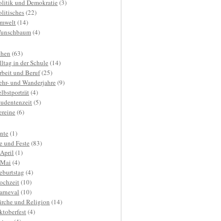
olitik und Demokratie
(3)
olitisches
(22)
mwelt
(14)
unschbaum
(4)
hen
(63)
lltag in der Schule
(14)
rbeit und Beruf
(25)
ehr- und Wanderjahre
(9)
elbstporträt
(4)
tudentenzeit
(5)
ereine
(6)
nte
(1)
e und Feste
(83)
.April
(1)
.Mai
(4)
eburtstag
(4)
ochzeit
(10)
arneval
(10)
irche und Religion
(14)
ktoberfest
(4)