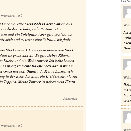
Letzt
Permanent-Link
n Le Locle, eine Kleinstadt in dem Kanton aus
Woh
s gibt drei Schule, viele Restaurant, ein
Ich 
men und ein Spielplatz. Aber gibt es nicht ein
wohn
für mich und meistens eine Subway. Ich finde
Klei
Haus,
zwei Stockwerke. Ich wohne in dem ersten Stock.
Haus ist gross und alt. Es gibt sieben Räume;
ine Küche und ein Wohnzimmer. Ich habe keinen
ingsplatz ist meine Räume, weil das ist meine
d Gross mit sehr Blumen. In Meine Zimmer ich
ng in der Ecke. Ich habe ein Kleiderschrank, ein
Woh
ein Teppich. Meine Zimmer ist neben mein Eltern
Hall
Ich 
Fami
Antworten
erste
Permanent-Link
Woh