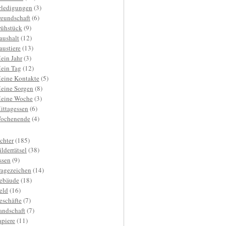
rledigungen
(3)
reundschaft
(6)
rühstück
(9)
aushalt
(12)
austiere
(13)
ein Jahr
(3)
ein Tag
(12)
eine Kontakte
(5)
eine Sorgen
(8)
eine Woche
(3)
ittagessen
(6)
ochenende
(4)
ichter
(185)
ilderrätsel
(38)
ssen
(9)
ragezeichen
(14)
ebäude
(18)
eld
(16)
eschäfte
(7)
andschaft
(7)
apiere
(11)