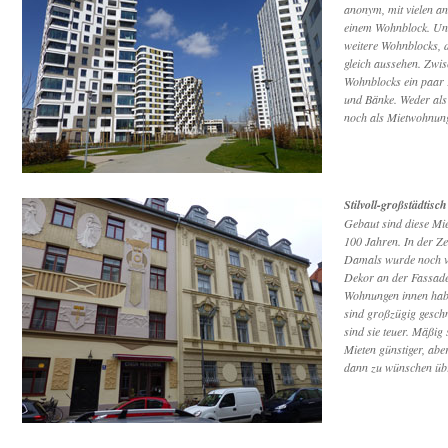
anonym, mit vielen an
einem Wohnblock. Und
weitere Wohnblocks, d
gleich aussehen. Zwi
Wohnblocks ein paar 
und Bänke. Weder al
noch als Mietwohnung
Stilvoll-großstädtisch
Gebaut sind diese Mi
100 Jahren. In der Zei
Damals wurde noch vi
Dekor an der Fassade
Wohnungen innen ha
sind großzügig geschni
sind sie teuer. Mäßig 
Mieten günstiger, abe
dann zu wünschen üb