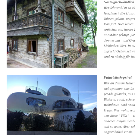
Nostalgisch-ländlich
Wer lebt wohl in so e
Holzhaus? Ein Haus,
Jahren gebaut, ursprü
Komfort. Hier lebten
einfaches und hartes 
es Städter gekauft, fü
denn es hat – auf Gru
Liebhaber-Wert. In m
aufrecht Gehen schwi
sind zu niedrig für h
Futuristisch-privat
Wer an diesem Haus vo
sich spontan: was ist
gerade gelandet, aus 
Bioform, rund, schwe
Wohnhaus. Und natürl
Frage: Wer wohnt wohl
war diese “Villa” – v
anderen Einfamilienh
mal so teuer. Aber seh
ungewöhnlich ist sie.