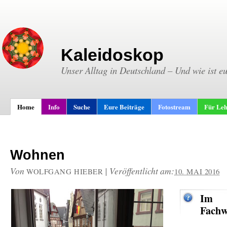
Kaleidoskop
Unser Alltag in Deutschland – Und wie ist e
Home
Info
Suche
Eure Beiträge
Fotostream
Für Leh
Wohnen
Von
|
Veröffentlicht am:
WOLFGANG HIEBER
10. MAI 2016
Im
Fachw