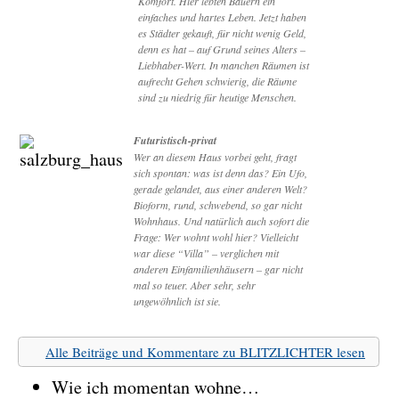
Komfort. Hier lebten Bauern ein
einfaches und hartes Leben. Jetzt haben
es Städter gekauft, für nicht wenig Geld,
denn es hat – auf Grund seines Alters –
Liebhaber-Wert. In manchen Räumen ist
aufrecht Gehen schwierig, die Räume
sind zu niedrig für heutige Menschen.
Futuristisch-privat
Wer an diesem Haus vorbei geht, fragt
sich spontan: was ist denn das? Ein Ufo,
gerade gelandet, aus einer anderen Welt?
Bioform, rund, schwebend, so gar nicht
Wohnhaus. Und natürlich auch sofort die
Frage: Wer wohnt wohl hier? Vielleicht
war diese “Villa” – verglichen mit
anderen Einfamilienhäusern – gar nicht
mal so teuer. Aber sehr, sehr
ungewöhnlich ist sie.
Alle Beiträge und Kommentare zu BLITZLICHTER lesen
Wie ich momentan wohne…