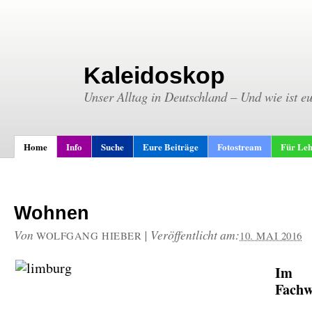
Kaleidoskop
Unser Alltag in Deutschland – Und wie ist e
Home
Info
Suche
Eure Beiträge
Fotostream
Für Leh
Wohnen
Von
|
Veröffentlicht am:
WOLFGANG HIEBER
10. MAI 2016
Im
Fachw