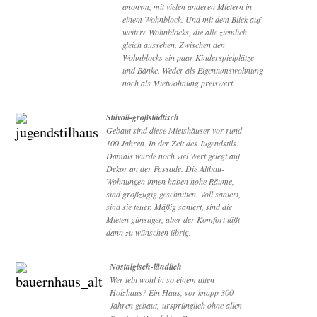
anonym, mit vielen anderen Mietern in
einem Wohnblock. Und mit dem Blick auf
weitere Wohnblocks, die alle ziemlich
gleich aussehen. Zwischen den
Wohnblocks ein paar Kinderspielplätze
und Bänke. Weder als Eigentumswohnung
noch als Mietwohnung preiswert.
Stilvoll-großstädtisch
Gebaut sind diese Mietshäuser vor rund
100 Jahren. In der Zeit des Jugendstils.
Damals wurde noch viel Wert gelegt auf
Dekor an der Fassade. Die Altbau-
Wohnungen innen haben hohe Räume,
sind großzügig geschnitten. Voll saniert,
sind sie teuer. Mäßig saniert, sind die
Mieten günstiger, aber der Komfort läßt
dann zu wünschen übrig.
Nostalgisch-ländlich
Wer lebt wohl in so einem alten
Holzhaus? Ein Haus, vor knapp 300
Jahren gebaut, ursprünglich ohne allen