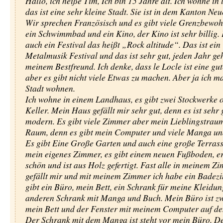
Hallo, ich heiße Tim, Ich bin 15 Jahre alt. Ich wohne in 
das ist eine sehr kleine Stadt. Sie ist in dem Kanton Ne
Wir sprechen Französisch und es gibt viele Grenzbewohn
ein Schwimmbad und ein Kino, der Kino ist sehr billig. 
auch ein Festival das heißt „Rock altitude“. Das ist ein
Metalmusik Festival und das ist sehr gut, jeden Jahr geh
meinem Bestfreund. Ich denke, dass le Locle ist eine gut
aber es gibt nicht viele Etwas zu machen. Aber ja ich m
Stadt wohnen.
Ich wohne in einem Landhaus, es gibt zwei Stockwerke 
Keller. Mein Haus gefällt mir sehr gut, denn es ist sehr
modern. Es gibt viele Zimmer aber mein Lieblingstraum
Raum, denn es gibt mein Computer und viele Manga un
Es gibt Eine Große Garten und auch eine große Terrass
mein eigenes Zimmer, es gibt einem neuen Fußboden, er 
schön und ist aus Holz gefertigt. Fast alle in meinem Z
gefällt mir und mit meinem Zimmer ich habe ein Badez
gibt ein Büro, mein Bett, ein Schrank für meine Kleidu
anderen Schrank mit Manga und Buch. Mein Büro ist z
mein Bett und der Fenster mit meinem Computer auf d
Der Schrank mit dem Manga ist steht vor mein Büro. D