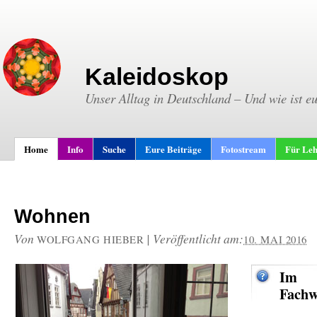
Kaleidoskop
Unser Alltag in Deutschland – Und wie ist e
Home
Info
Suche
Eure Beiträge
Fotostream
Für Leh
Wohnen
Von
|
Veröffentlicht am:
WOLFGANG HIEBER
10. MAI 2016
Im
Fachw