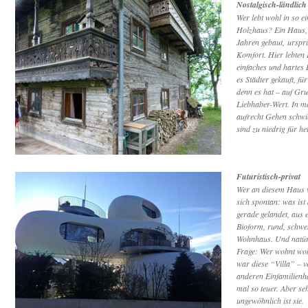
Nostalgisch-ländlich
Wer lebt wohl in so e
Holzhaus? Ein Haus,
Jahren gebaut, ursprü
Komfort. Hier lebten
einfaches und hartes 
es Städter gekauft, fü
denn es hat – auf Gru
Liebhaber-Wert. In m
aufrecht Gehen schwi
sind zu niedrig für h
Futuristisch-privat
Wer an diesem Haus vo
sich spontan: was ist
gerade gelandet, aus 
Bioform, rund, schwe
Wohnhaus. Und natürl
Frage: Wer wohnt wohl
war diese “Villa” – v
anderen Einfamilienh
mal so teuer. Aber seh
ungewöhnlich ist sie.