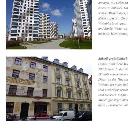
anonym, mit vielen an
einem Wohnblock. Und
weitere Wohnblocks, d
gleich aussehen. Zwi
Wohnblocks ein paar 
und Bänke. Weder al
noch als Mietwohnung
Stilvoll-großstädtisch
Gebaut sind diese Mi
100 Jahren. In der Zei
Damals wurde noch vi
Dekor an der Fassade
Wohnungen innen ha
sind großzügig geschni
sind sie teuer. Mäßig 
Mieten günstiger, abe
dann zu wünschen üb