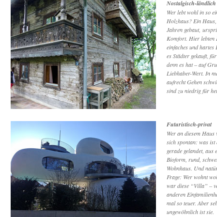
Nostalgisch-ländlich
Wer lebt wohl in so e
Holzhaus? Ein Haus,
Jahren gebaut, ursprü
Komfort. Hier lebten
einfaches und hartes 
es Städter gekauft, fü
denn es hat – auf Gru
Liebhaber-Wert. In m
aufrecht Gehen schwi
sind zu niedrig für h
Futuristisch-privat
Wer an diesem Haus vo
sich spontan: was ist
gerade gelandet, aus 
Bioform, rund, schwe
Wohnhaus. Und natürl
Frage: Wer wohnt wohl
war diese “Villa” – v
anderen Einfamilienh
mal so teuer. Aber seh
ungewöhnlich ist sie.