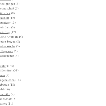
rledigungen
(3)
reundschaft
(6)
rühstück
(9)
aushalt
(12)
austiere
(13)
ein Jahr
(3)
ein Tag
(12)
eine Kontakte
(5)
eine Sorgen
(8)
eine Woche
(3)
ittagessen
(6)
ochenende
(4)
ichter
(185)
ilderrätsel
(38)
ssen
(9)
ragezeichen
(14)
ebäude
(18)
eld
(16)
eschäfte
(7)
andschaft
(7)
apiere
(11)