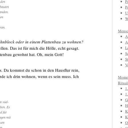
P
 den
tbauten
P
tanden.
U
den
W
ran.
Mensc
A
Wohnblock oder in einem Plattenbau zu wohnen?
A
llen. Das ist für mich die Hölle, echt gesagt.
L
S
attenbau gewohnt hat. Oh, mein Gott!
S
V
aus. Da kommst du schon in den Hausflur rein,
ürde ich drin wohnen, wenn es sein muss. Ich
Mome
Ritual
1
1
G
m süd-
H
eben. Es
K
nd für
K
gen mit
zum
O
en