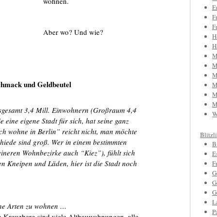
wohnen.
E
F
F
Aber wo? Und wie?
H
H
M
M
M
chmack und Geldbeutel
M
M
M
 insgesamt 3,4 Mill. Einwohnern (Großraum 4,4
W
ie eine eigene Stadt für sich, hat seine ganz
ch wohne in Berlin” reicht nicht, man möchte
Blitzl
hiede sind groß. Wer in einem bestimmten
B
eineren Wohnbezirke auch “Kiez”), fühlt sich
E
ten Kneipen und Läden, h
ier ist die Stadt noch
F
G
G
G
L
dene Arten zu wohnen …
P
In Kreuzberg sind viele Altbauwohnungen, alle