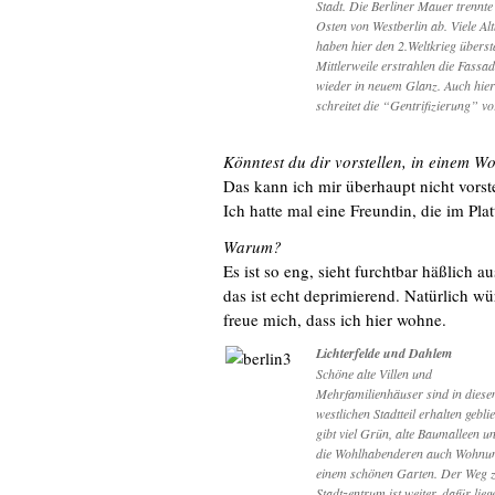
Stadt. Die Berliner Mauer trennte
Osten von Westberlin ab. Viele Al
haben hier den 2.Weltkrieg übers
Mittlerweile erstrahlen die Fassa
wieder in neuem Glanz. Auch hier
schreitet die “Gentrifizierung” vo
Könntest du dir vorstellen, in einem 
Das kann ich mir überhaupt nicht vorste
Ich hatte mal eine Freundin, die im Pl
Warum?
Es ist so eng, sieht furchtbar häßlich 
das ist echt deprimierend. Natürlich w
freue mich, dass ich hier wohne.
Lichterfelde und Dahlem
Schöne alte Villen und
Mehrfamilienhäuser sind in diese
westlichen Stadtteil erhalten gebli
gibt viel Grün, alte Baumalleen u
die Wohlhabenderen auch Wohnun
einem schönen Garten. Der Weg 
Stadtzentrum ist weiter, dafür lieg