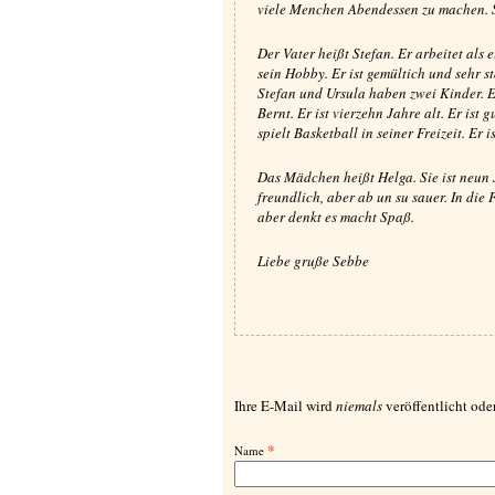
viele Menchen Abendessen zu machen. S
Der Vater heißt Stefan. Er arbeitet als e
sein Hobby. Er ist gemültich und sehr st
Stefan und Ursula haben zwei Kinder. 
Bernt. Er ist vierzehn Jahre alt. Er ist 
spielt Basketball in seiner Freizeit. Er i
Das Mädchen heißt Helga. Sie ist neun Ja
freundlich, aber ab un su sauer. In die Fr
aber denkt es macht Spaß.
Liebe gruße Sebbe
Ihre E-Mail wird
niemals
veröffentlicht oder
*
Name