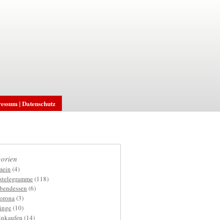
essum | Datenschutz
orien
mein
(4)
gstelegramme
(118)
bendessen
(6)
orona
(3)
inge
(10)
inkaufen
(14)