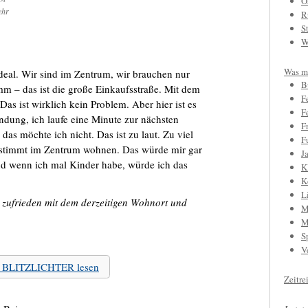
O
ehr
R
S
W
Was mi
ideal. Wir sind im Zentrum, wir brauchen nur
B
– das ist die große Einkaufsstraße. Mit dem
F
 Das ist wirklich kein Problem. Aber hier ist es
F
ndung, ich laufe eine Minute zur nächsten
F
as möchte ich nicht. Das ist zu laut. Zu viel
F
 bestimmt im Zentrum wohnen. Das würde mir gar
J
nd wenn ich mal Kinder habe, würde ich das
K
K
L
 zufrieden mit dem derzeitigen Wohnort und
M
M
S
V
zu BLITZLICHTER lesen
Zeitre