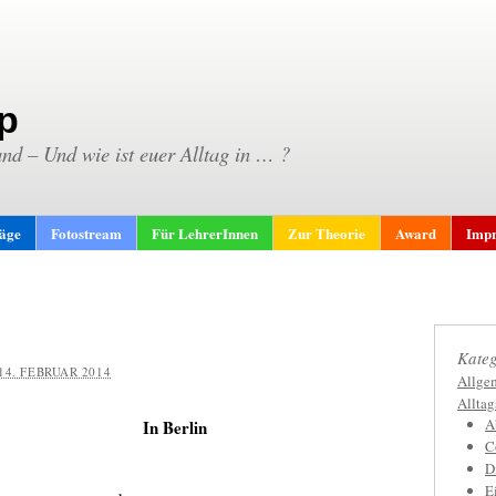
p
and – Und wie ist euer Alltag in … ?
räge
Fotostream
Für LehrerInnen
Zur Theorie
Award
Impr
Kateg
14. FEBRUAR 2014
Allge
Allta
A
In Berlin
C
D
E