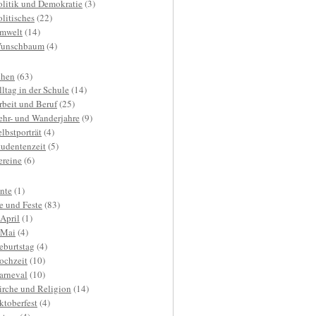
olitik und Demokratie
(3)
olitisches
(22)
mwelt
(14)
unschbaum
(4)
hen
(63)
lltag in der Schule
(14)
rbeit und Beruf
(25)
ehr- und Wanderjahre
(9)
elbstporträt
(4)
tudentenzeit
(5)
ereine
(6)
nte
(1)
e und Feste
(83)
.April
(1)
.Mai
(4)
eburtstag
(4)
ochzeit
(10)
arneval
(10)
irche und Religion
(14)
ktoberfest
(4)