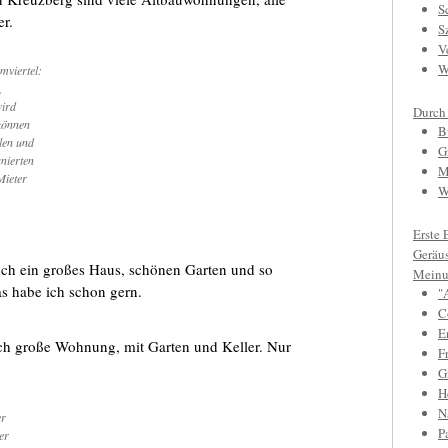
S
er.
S
V
W
mviertel:
,
wird
Durch
können
B
len und
G
nierten
M
Mieter
W
Erste 
Geräu
uch ein großes Haus, schönen Garten und so
Meinu
s habe ich schon gern.
"
C
E
ich große Wohnung, mit Garten und Keller. Nur
F
Gr
H
N
er
P
er