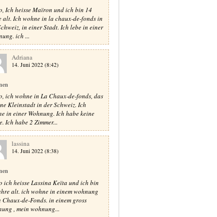
o, Ich heisse Maïron und ich bin 14
e alt. Ich wohne in la chaux-de-fonds in
chweiz, in einer Stadt. Ich lebe in einer
ung. ich ...
Adriana
14. Juni 2022 (8:42)
nen
o, ich wohne in La Chaux-de-fonds, das
eine Kleinstadt in der Schweiz. Ich
e in einer Wohnung. Ich habe keine
e. Ich habe 2 Zimmer...
lassina
14. Juni 2022 (8:38)
nen
o ich heisse Lassina Keïta und ich bin
ahre alt. ich wohne in einem wohnung
a Chaux-de-Fonds. in einem gross
ung , mein wohnung...