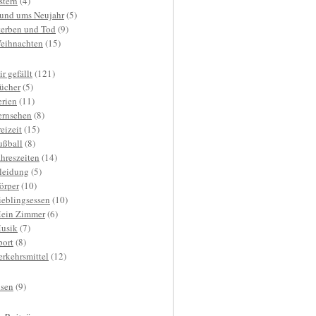
stern
(4)
und ums Neujahr
(5)
terben und Tod
(9)
eihnachten
(15)
r gefällt
(121)
ücher
(5)
erien
(11)
ernsehen
(8)
reizeit
(15)
ußball
(8)
ahreszeiten
(14)
leidung
(5)
örper
(10)
ieblingsessen
(10)
ein Zimmer
(6)
usik
(7)
port
(8)
erkehrsmittel
(12)
isen
(9)