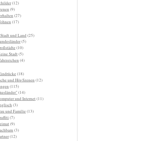
childer
(12)
zenen
(9)
erhalten
(27)
ohnen
(17)
 Stadt und Land
(25)
undesländer
(5)
roßstädte
(10)
eine Stadt
(5)
ahrzeichen
(4)
Eindrücke
(18)
sche und Hör-Szenen
(12)
ngen
(115)
Ausländer"
(14)
omputer und Internet
(11)
nglisch
(3)
rau und Familie
(13)
affiti
(7)
eimat
(9)
achbarn
(3)
artner
(12)