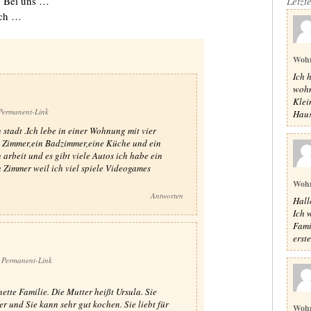
: Bei uns …
Letzt
ach …
Woh
Ich 
wohn
Klei
Permanent-Link
Haus,
 stadt .Ich lebe in einer Wohnung mit vier
ei Zimmer,ein Badzimmer,eine Küche und ein
 arbeit und es gibt viele Autos ich habe ein
n Zimmer weil ich viel spiele Videogames
Woh
Antworten
Hall
Ich 
Fami
erste
Permanent-Link
nette Familie. Die Mutter heißt Ursula. Sie
ever und Sie kann sehr gut kochen. Sie liebt für
Woh