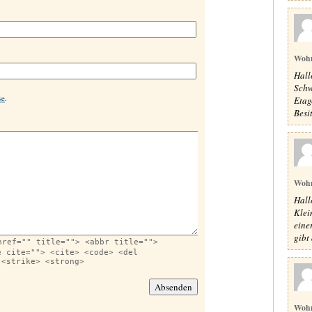
Woh
Hall
Schw
se
.
Etag
Besit
Woh
Hall
Klei
eine
gibt 
href="" title=""> <abbr title="">
e cite=""> <cite> <code> <del
 <strike> <strong>
Woh