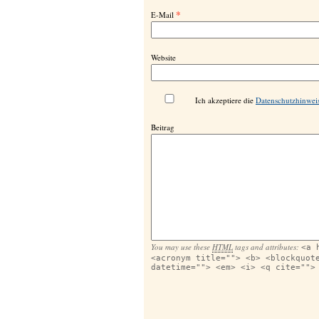
*
E-Mail
Website
Ich akzeptiere die
Datenschutzhinwei
Beitrag
You may use these
HTML
tags and attributes:
<a 
<acronym title=""> <b> <blockquot
datetime=""> <em> <i> <q cite="">