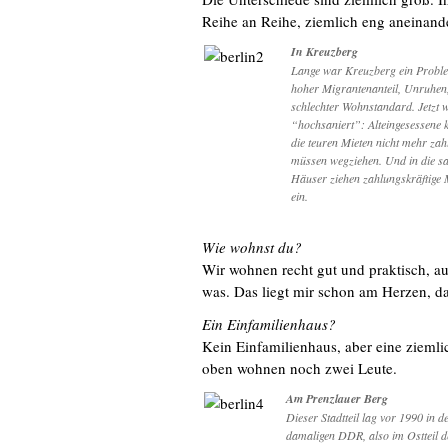
Reihe an Reihe, ziemlich eng aneinand
In Kreuzberg
Lange war Kreuzberg ein Proble
hoher Migrantenanteil, Unruhen
schlechter Wohnstandard. Jetzt 
“hochsaniert”: Alteingesessene 
die teuren Mieten nicht mehr zah
müssen wegziehen. Und in die sa
Häuser ziehen zahlungskräftige 
ein.
Wie wohnst du?
Wir wohnen recht gut und praktisch, a
was. Das liegt mir schon am Herzen, da
Ein Einfamilienhaus?
Kein Einfamilienhaus, aber eine zieml
oben wohnen noch zwei Leute.
Am Prenzlauer Berg
Dieser Stadtteil lag vor 1990 in d
damaligen DDR, also im Ostteil d