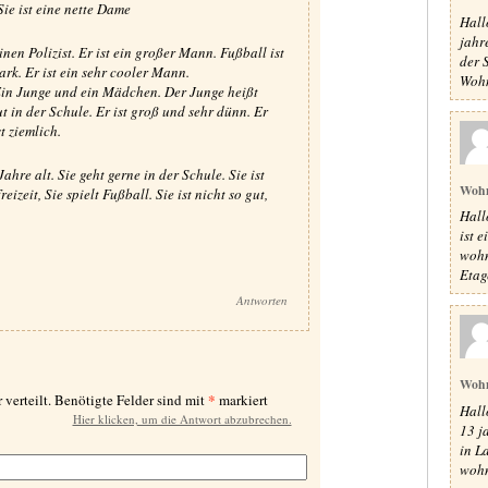
ie ist eine nette Dame
Hall
jahr
inen Polizist. Er ist ein großer Mann. Fußball ist
der S
ark. Er ist ein sehr cooler Mann.
Wohn
Ein Junge und ein Mädchen. Der Junge heißt
gut in der Schule. Er ist groß und sehr dünn. Er
st ziemlich.
hre alt. Sie geht gerne in der Schule. Sie ist
Woh
eizeit, Sie spielt Fußball. Sie ist nicht so gut,
Hall
ist 
wohn
Etag
Antworten
Woh
*
 verteilt. Benötigte Felder sind mit
markiert
Hall
Hier klicken, um die Antwort abzubrechen.
13 j
in L
wohn