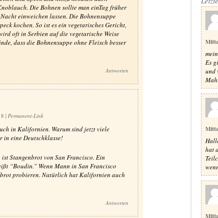
Letzt
noblauch. Die Bohnen sollte man einTag früher
 Nacht einweichen lassen. Die Bohnensuppe
ck kochen. So ist es ein vegetarisches Gericht,
wird oft in Serbien auf die vegetarische Weise
Mitt
finde, dass die Bohnensuppe ohne Fleisch besser
mein
Es g
und 
Antworten
Mahl
:18
|
Permanent-Link
Mitt
ch in Kalifornien. Warum sind jetzt viele
 in eine Deutschklasse!
Hall
hat a
 ist Stangenbrot von San Francisco. Ein
Teil
eißt “Boudin.” Wenn Mann in San Francisco
wenn
brot probieren. Natürlich hat Kalifornien auch
Antworten
Mitt