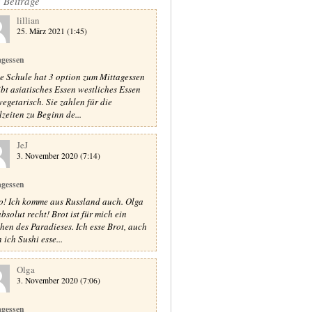
e Beiträge
lillian
25. März 2021 (1:45)
agessen
e Schule hat 3 option zum Mittagessen
ibt asiatisches Essen westliches Essen
vegetarisch. Sie zahlen für die
zeiten zu Beginn de...
JeJ
3. November 2020 (7:14)
agessen
o! Ich komme aus Russland auch. Olga
bsolut recht! Brot ist für mich ein
chen des Paradieses. Ich esse Brot, auch
 ich Sushi esse...
Olga
3. November 2020 (7:06)
agessen