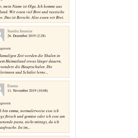
o, mein Name ist Olga. Ich komme aus
land. Wir essen viel Brot und russische
e. Das ist Borscht. Also essen wir Brei.
Sandra Imaniar
26. Dezember 2019 (2:28)
agessen
damaligen Zeit werden die Shulen in
em Haimatland etwas länger dauern,
esondere die Hauptschulen. Die
lerinnen und Schüler lerne...
Emma
11. November 2019 (10:08)
agessen
ch bin emma, normalerweise esse ich
ags fleisch und gemüse oder ich esse am
enende pasta, nicht mittags, da ich
aufwache. Iss im...