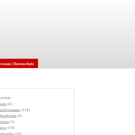
essum | Datenschutz
orien
mein
(4)
gstelegramme
(118)
bendessen
(6)
orona
(3)
inge
(10)
inkaufen
(14)