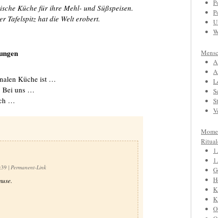
P
chische Küche für ihre Mehl- und Süßspeisen.
P
r Tafelspitz hat die Welt erobert.
U
W
nungen
Mensc
A
A
ionalen Küche ist …
L
: Bei uns …
S
ach …
S
V
Mome
Ritual
1
1
9:39
|
Permanent-Link
G
H
muse.
K
K
O