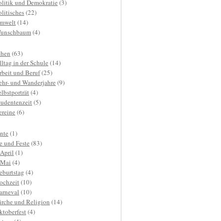
olitik und Demokratie
(3)
olitisches
(22)
mwelt
(14)
unschbaum
(4)
hen
(63)
lltag in der Schule
(14)
rbeit und Beruf
(25)
ehr- und Wanderjahre
(9)
elbstporträt
(4)
tudentenzeit
(5)
ereine
(6)
nte
(1)
e und Feste
(83)
.April
(1)
.Mai
(4)
eburtstag
(4)
ochzeit
(10)
arneval
(10)
irche und Religion
(14)
ktoberfest
(4)