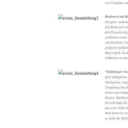
war Graukas ein
Bratwurst mit Rö
Ein ganz einfache
Die Bratwurst en
den Fleischwolf 
zerkleinert wird
wie Zwiebeln, G
größeren Schälch
Meerrettich. In 
Schälchen ist Sen
“Salzburger No
Kein alltägliche
Nachspeise, regi
Umgebung beschrä
Schnee geschlage
Zucker, Vanillezu
Gericht habe die
barocker Fülle l
Wolf Dietrich vo
es stelle die Sal