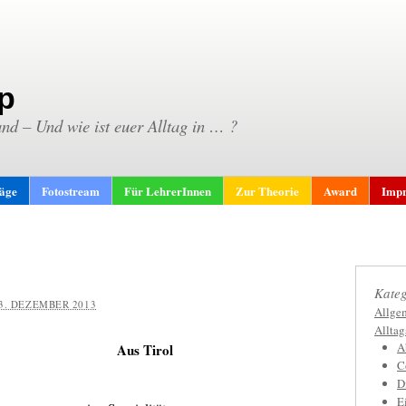
p
and – Und wie ist euer Alltag in … ?
räge
Fotostream
Für LehrerInnen
Zur Theorie
Award
Impr
Kateg
3. DEZEMBER 2013
Allge
Allta
A
Aus Tirol
C
D
E