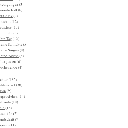
rledigungen
(3)
reundschaft
(6)
rühstück
(9)
aushalt
(12)
austiere
(13)
ein Jahr
(3)
ein Tag
(12)
eine Kontakte
(5)
eine Sorgen
(8)
eine Woche
(3)
ittagessen
(6)
ochenende
(4)
ichter
(185)
ilderrätsel
(38)
ssen
(9)
ragezeichen
(14)
ebäude
(18)
eld
(16)
eschäfte
(7)
andschaft
(7)
apiere
(11)