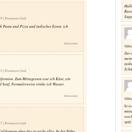
Hall
Russ
Supp
:29
|
Permanent-Link
ch Pasta und Pizza und indisches Essen. ich
Antworten
Mitt
Zur 
mein
insb
Schü
:33
|
Permanent-Link
fornien. Zum Mittagessen esse ich Käse, ein
d Senf. Normalerweise trinke ich Wasser.
Antworten
Mitt
hi i
mitt
woch
spät 
:37
|
Permanent-Link
lifornien aber das ist nicht alles. In der Nähe