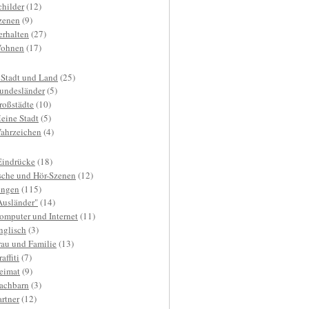
childer
(12)
zenen
(9)
erhalten
(27)
ohnen
(17)
 Stadt und Land
(25)
undesländer
(5)
roßstädte
(10)
eine Stadt
(5)
ahrzeichen
(4)
Eindrücke
(18)
sche und Hör-Szenen
(12)
ngen
(115)
Ausländer"
(14)
omputer und Internet
(11)
nglisch
(3)
rau und Familie
(13)
affiti
(7)
eimat
(9)
achbarn
(3)
artner
(12)