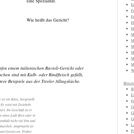
eine Spezialität.
E
F
F
Wie heißt das Gericht?
H
H
M
M
M
M
M
M
pfen einem italienischen Ravioli-Gericht oder
W
hen sind mit Kalb- oder Rindfleisch gefüllt,
tere Beispiele aus der Tiroler Alltagsküche.
Blitzl
B
E
ist ein Käse, hergestellt
F
 Er wird mit Zwiebeln
G
ert. Im Geschäft ist er
G
m eines Laib Brot oder in
G
nthält nicht viel Fett und
L
äuerlich. Angemacht ist
P
 und Gewürzen. Früher