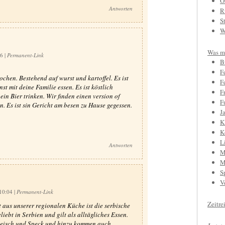
O
Antworten
R
S
W
Was mi
26
|
Permanent-Link
B
F
ochen. Bestehend auf wurst und kartoffel. Es ist
F
t mit deine Familie essen. Es ist köstlich
F
ein Bier trinken. Wir finden einen version of
F
n. Es ist sin Gericht am besen zu Hause gegessen.
J
K
K
L
Antworten
M
M
S
V
 10:04
|
Permanent-Link
Zeitre
 aus unserer regionalen Küche ist die serbische
iebt in Serbien und gilt als alltägliches Essen.
leisch und Speck und hinzu kommen auch