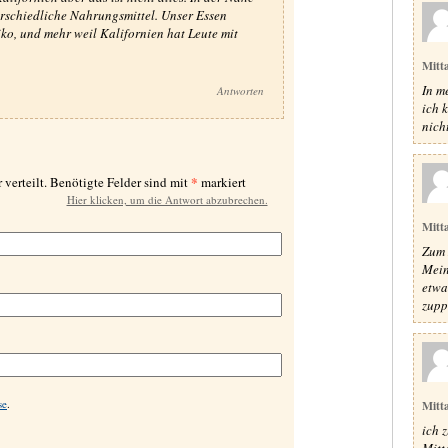
rschiedliche Nahrungsmittel. Unser Essen
o, und mehr weil Kalifornien hat Leute mit
Mitt
In m
Antworten
ich 
nich
*
 verteilt. Benötigte Felder sind mit
markiert
Hier klicken, um die Antwort abzubrechen.
Mitt
Zum 
Mein
etwa
zupp
se
.
Mitt
ich 
Mitt