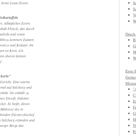
S
 Arme-Leute-Essen.
S
V
stkartoffeln
W
s, alltägliches Essen.
thält Fleisch, das durch
Durch
gedreht und somit
. Hinzu kommen Zutaten
B
ewürze und Kräuter. Im
G
en ist Kren, d.h.
M
dem oberen kleinen
W
f.
Erste 
ckerln”
Geräu
s Gericht. Eine warme
Meinu
onal auf Salzburg und
"
nkt. Sie enthält zu
C
nes Eiweiß, Eidotter,
E
cker. Es heißt, dieses
F
 Mätresse des in
Gr
ebenden Fürsterzbischof
H
n Salzburg erfunden und
N
zburger Berge dar.
P