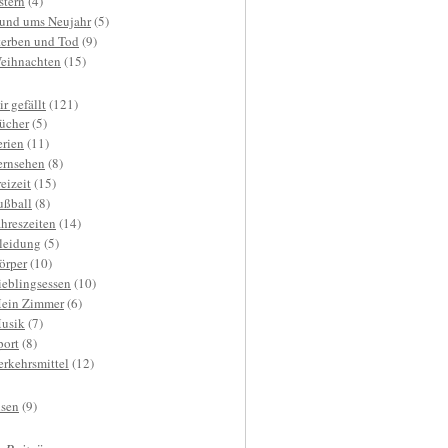
stern
(4)
und ums Neujahr
(5)
terben und Tod
(9)
eihnachten
(15)
r gefällt
(121)
ücher
(5)
erien
(11)
ernsehen
(8)
reizeit
(15)
ußball
(8)
ahreszeiten
(14)
leidung
(5)
örper
(10)
ieblingsessen
(10)
ein Zimmer
(6)
usik
(7)
port
(8)
erkehrsmittel
(12)
isen
(9)