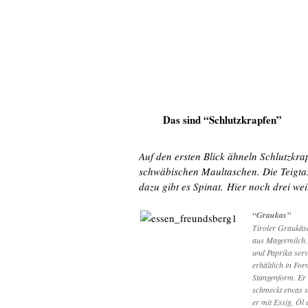
Das sind “Schlutzkrapfen”
Auf den ersten Blick ähneln Schlutzkra
schwäbischen Maultaschen. Die Teigtasc
dazu gibt es Spinat.
Hier noch drei wei
“Graukas”
Tiroler Graukäse 
aus Magermilch.
und Paprika servi
erhältlich in For
Stangenform. Er e
schmeckt etwas s
er mit Essig, Öl