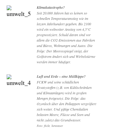
Klimakatastrophe?
Seit 20.000 Jahren hat es keinen so
schnellen Temperaturanstieg wie im
letzten Jahrhundert gegeben. Bis 2100
wird ein weltweiter Anstieg von 4,5°C
prognostiziert. Schuld daran sind vor
allem die CO2-Emissionen aus Fabriken
und Büros, Wohnungen und Autos. Die
Folge: Der Meeresspiegel steigt, der
Golfstrom ändert sich und Wirbelstürme
werden immer häufiger.
Luft und Erde – eine Müllkippe?
FCKW und seine schädlichen
Ersatzstoffen (z.B. von Kühlschränken
und Klimaanlagen) wird in großen
Mengen freigesetzt. Die Folge: das
Ozonloch über den Polkappen vergrößert
sich weiter. Und giftige Chemikalien
belasten Meere, Flüsse und Seen und
nicht zuletzt das Grundwasser.
Foto: flickr, henteaser