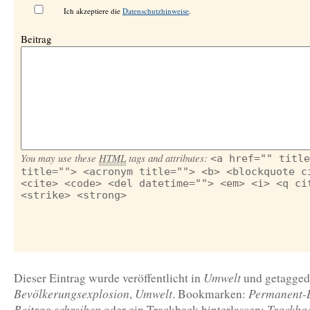
Ich akzeptiere die
Datenschutzhinweise
.
Beitrag
You may use these
HTML
tags and attributes:
<a href="" title
title=""> <acronym title=""> <b> <blockquote c
<cite> <code> <del datetime=""> <em> <i> <q ci
<strike> <strong>
Umwelt
Dieser Eintrag wurde veröffentlicht in
und getagged
Bevölkerungsexplosion
Umwelt
Permanent-
,
. Bookmarken:
Beitrag schreiben
Trackba
oder ein Trackback hinterlassen: