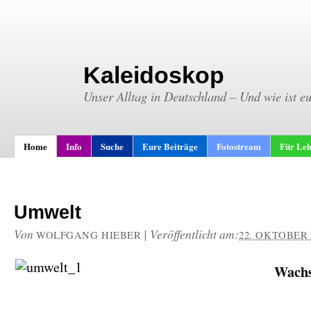
Kaleidoskop
Unser Alltag in Deutschland – Und wie ist e
Home
Info
Suche
Eure Beiträge
Fotostream
Für Leh
Umwelt
Von
|
Veröffentlicht am:
WOLFGANG HIEBER
22. OKTOBER 
Wach