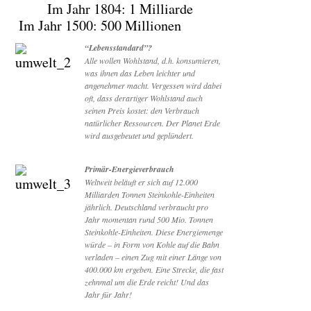
Im Jahr 1804: 1 Milliarde
Im Jahr 1500: 500 Millionen
“Lebensstandard”?
Alle wollen Wohlstand, d.h. konsumieren,
was ihnen das Leben leichter und
angenehmer macht. Vergessen wird dabei
oft, dass derartiger Wohlstand auch
seinen Preis kostet: den Verbrauch
natürlicher Ressourcen. Der Planet Erde
wird ausgebeutet und geplündert.
Primär-Energieverbrauch
Weltweit beläuft er sich auf 12.000
Milliarden Tonnen Steinkohle-Einheiten
jährlich. Deutschland verbraucht pro
Jahr momentan rund 500 Mio. Tonnen
Steinkohle-Einheiten. Diese Energiemenge
würde – in Form von Kohle auf die Bahn
verladen – einen Zug mit einer Länge von
400.000 km ergeben. Eine Strecke, die fast
zehnmal um die Erde reicht! Und das
Jahr für Jahr!