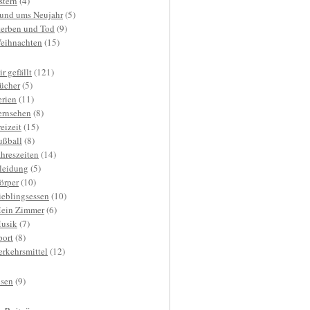
stern
(4)
und ums Neujahr
(5)
terben und Tod
(9)
eihnachten
(15)
r gefällt
(121)
ücher
(5)
erien
(11)
ernsehen
(8)
reizeit
(15)
ußball
(8)
ahreszeiten
(14)
leidung
(5)
örper
(10)
ieblingsessen
(10)
ein Zimmer
(6)
usik
(7)
port
(8)
erkehrsmittel
(12)
isen
(9)