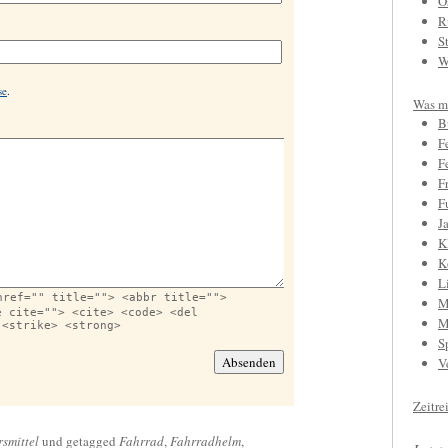
O
R
S
W
se
.
Was mi
B
F
F
F
F
J
K
K
L
href="" title=""> <abbr title="">
M
e cite=""> <cite> <code> <del
M
 <strike> <strong>
S
V
Zeitre
smittel
und getagged
Fahrrad
,
Fahrradhelm
,