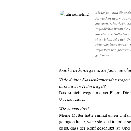
Kinder ja – und die and
Inzwischen sieht man zwa
mit einem Schutzhelm. Ab
Jugendlichen nimmt die Z
nur etwa die Hälfte beim
einen Schutzhelm auf. U
sieht man kaum damit. „D
sagen viele und fürchten 
gestylte Frisur.
Annika ist konsequent, sie fährt nie o
Viele deiner Klassenkameraden tragen
dass du den Helm trägst?
Das ist nicht wegen meiner Eltern. Die
Überzeugung.
Wie kommt das?
Meine Mutter hatte einmal einen Unfal
getragen hätte, wäre sie jetzt tot oder
es ist, dass der Kopf geschützt ist. Und