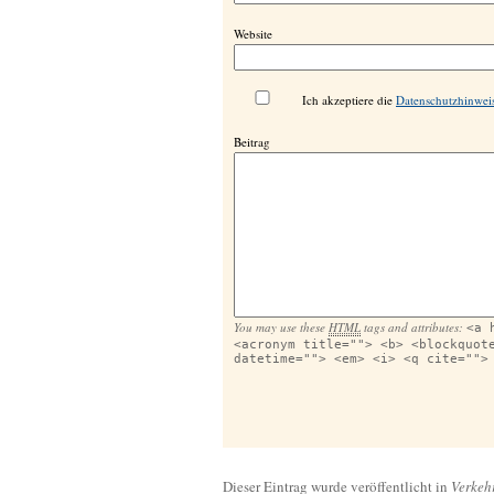
Website
Ich akzeptiere die
Datenschutzhinwei
Beitrag
You may use these
HTML
tags and attributes:
<a 
<acronym title=""> <b> <blockquot
datetime=""> <em> <i> <q cite="">
Dieser Eintrag wurde veröffentlicht in
Verkehr