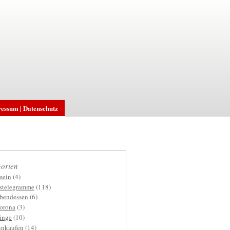
essum | Datenschutz
orien
mein
(4)
gstelegramme
(118)
bendessen
(6)
orona
(3)
inge
(10)
inkaufen
(14)