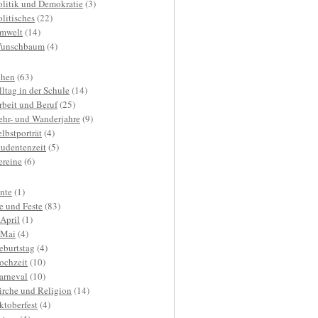
olitik und Demokratie
(3)
olitisches
(22)
mwelt
(14)
unschbaum
(4)
hen
(63)
lltag in der Schule
(14)
rbeit und Beruf
(25)
ehr- und Wanderjahre
(9)
elbstporträt
(4)
tudentenzeit
(5)
ereine
(6)
nte
(1)
e und Feste
(83)
.April
(1)
.Mai
(4)
eburtstag
(4)
ochzeit
(10)
arneval
(10)
irche und Religion
(14)
ktoberfest
(4)