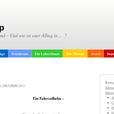
p
and – Und wie ist euer Alltag in … ?
räge
Fotostream
Für LehrerInnen
Zur Theorie
Award
Impr
Kateg
1. OKTOBER 2013
Allge
Allta
A
Ein Fahrradhelm -
C
D
E