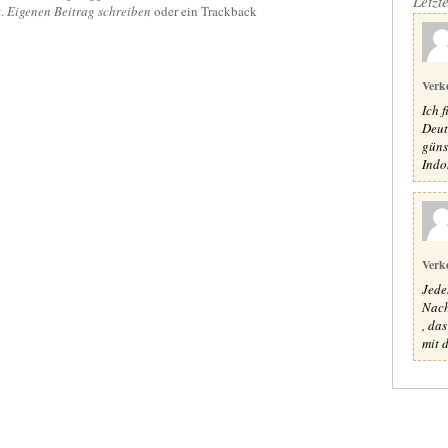
Letzt
k
.
Eigenen Beitrag schreiben
oder ein Trackback
Verk
Ich 
Deut
güns
Indon
Verk
Jede
Nach
, da
mit d