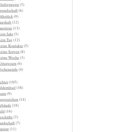
rledigungen
(3)
reundschaft
(6)
rühstück
(9)
aushalt
(12)
austiere
(13)
ein Jahr
(3)
ein Tag
(12)
eine Kontakte
(5)
eine Sorgen
(8)
eine Woche
(3)
ittagessen
(6)
ochenende
(4)
ichter
(185)
ilderrätsel
(38)
ssen
(9)
ragezeichen
(14)
ebäude
(18)
eld
(16)
eschäfte
(7)
andschaft
(7)
apiere
(11)