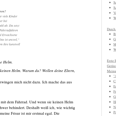
S
S
eren?
V
r viele Kinder
W
er bei
ahl ab. Da setzt
Durch
 Fahrradfahren
B
nd Erwachsene
G
as ist uncool,“
um ihre kunstvoll
M
W
Erste 
hne Helm.
Geräu
 keinen Helm. Warum du? Wollen deine Eltern,
Meinu
"
C
 zwingen mich nicht dazu. Ich mache das aus
E
F
Gr
l mit dem Fahrrad. Und wenn sie keinen Helm
H
N
 schwer behindert. Deshalb weiß ich, wie wichtig
P
 meine Frisur ist mir erstmal egal. Die