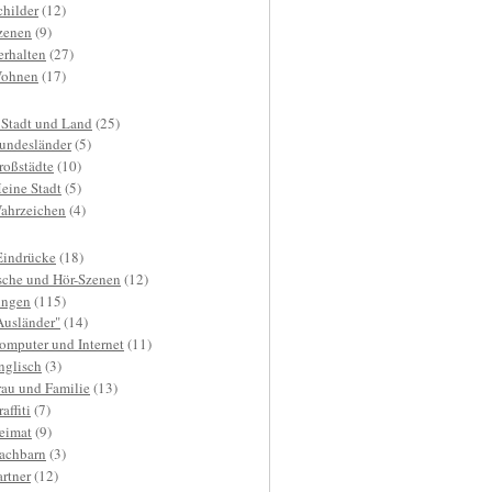
childer
(12)
zenen
(9)
erhalten
(27)
ohnen
(17)
 Stadt und Land
(25)
undesländer
(5)
roßstädte
(10)
eine Stadt
(5)
ahrzeichen
(4)
Eindrücke
(18)
sche und Hör-Szenen
(12)
ngen
(115)
Ausländer"
(14)
omputer und Internet
(11)
nglisch
(3)
rau und Familie
(13)
affiti
(7)
eimat
(9)
achbarn
(3)
artner
(12)