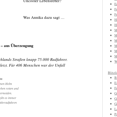
Uncooler Lebensretter?
E
F
F
Was Annika dazu sagt …
H
H
M
M
M
 – aus Überzeugung
M
M
M
chlands Straßen knapp 75.000 Radfahrer.
W
etzt. Für 406 Menschen war der Unfall
Blitzl
B
lm
E
inen Helm
F
Leben retten und
ermeiden.
G
gibt es immer
G
 Fahrradfahren
G
L
P