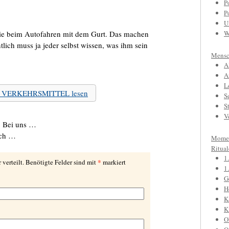
P
P
U
wie beim Autofahren mit dem Gurt. Das machen
W
tlich muss ja jeder selbst wissen, was ihm sein
Mensc
A
A
L
 zu VERKEHRSMITTEL lesen
S
S
V
: Bei uns …
ach …
Mome
Ritual
1
*
 verteilt. Benötigte Felder sind mit
markiert
1
G
H
K
K
O