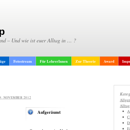
p
and – Und wie ist euer Alltag in … ?
räge
Fotostream
Für LehrerInnen
Zur Theorie
Award
Impr
Kateg
9. NOVEMBER 2012
Allge
Allta
A
Aufgeräumt
C
D
E