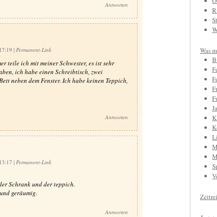
O
Antworten
R
S
W
 17:19
|
Permanent-Link
Was mi
B
 teile ich mit meiner Schwester, es ist sehr
F
aben, ich habe einen Schreibtisch, zwei
F
ett neben dem Fenster. Ich habe keinen Teppich,
F
F
J
Antworten
K
K
L
M
M
 13:17
|
Permanent-Link
S
V
 der Schrank und der teppich.
 und geräumig.
Zeitre
Antworten