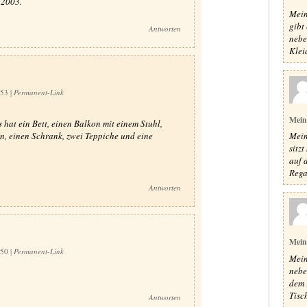
 2003.
Mein
gibt
Antworten
nebe
Klei
:53
|
Permanent-Link
Mein
 hat ein Bett, einen Balkon mit einem Stuhl,
n, einen Schrank, zwei Teppiche und eine
Mein
sitz
auf 
Rega
Antworten
Mein
:50
|
Permanent-Link
Mein
nebe
dem 
Tisc
Antworten