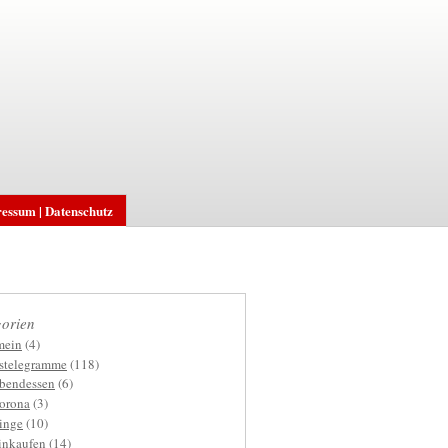
essum | Datenschutz
orien
mein
(4)
gstelegramme
(118)
bendessen
(6)
orona
(3)
inge
(10)
inkaufen
(14)