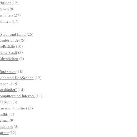
childer
(12)
zenen
(9)
erhalten
(27)
ohnen
(17)
 Stadt und Land
(25)
undesländer
(5)
roßstädte
(10)
eine Stadt
(5)
ahrzeichen
(4)
Eindrücke
(18)
sche und Hör-Szenen
(12)
ngen
(115)
Ausländer"
(14)
omputer und Internet
(11)
nglisch
(3)
rau und Familie
(13)
affiti
(7)
eimat
(9)
achbarn
(3)
artner
(12)