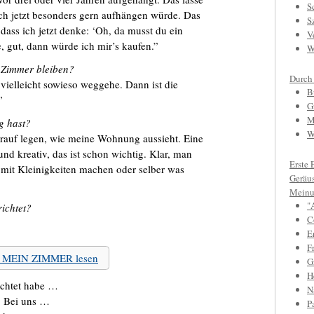
S
 ich jetzt besonders gern aufhängen würde. Das
S
o, dass ich jetzt denke: ‘Oh, da musst du ein
V
, gut, dann würde ich mir’s kaufen.”
W
m Zimmer bleiben?
Durch
 vielleicht sowieso weggehe. Dann ist die
B
”
G
M
g hast?
W
drauf legen, wie meine Wohnung aussieht. Eine
nd kreativ, das ist schon wichtig. Klar, man
Erste 
 mit Kleinigkeiten machen oder selber was
Geräu
Meinu
"
ichtet?
C
E
F
zu MEIN ZIMMER lesen
Gr
H
ichtet habe …
N
: Bei uns …
P