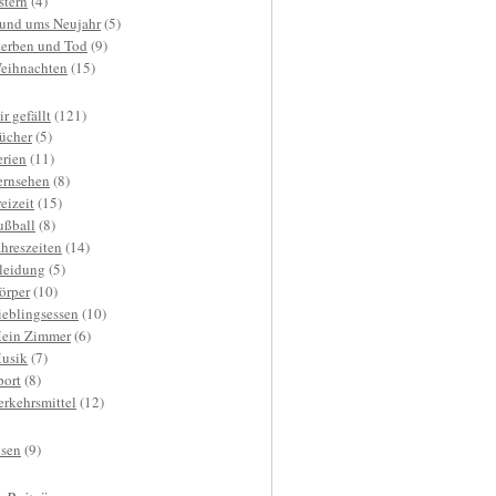
stern
(4)
und ums Neujahr
(5)
terben und Tod
(9)
eihnachten
(15)
r gefällt
(121)
ücher
(5)
erien
(11)
ernsehen
(8)
reizeit
(15)
ußball
(8)
ahreszeiten
(14)
leidung
(5)
örper
(10)
ieblingsessen
(10)
ein Zimmer
(6)
usik
(7)
port
(8)
erkehrsmittel
(12)
isen
(9)