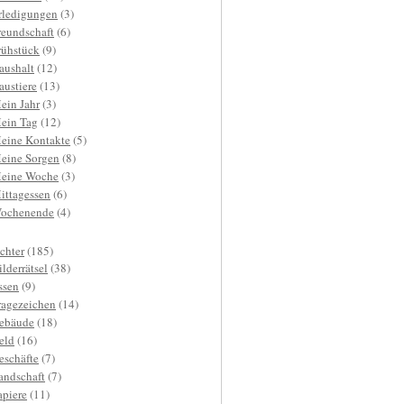
rledigungen
(3)
reundschaft
(6)
rühstück
(9)
aushalt
(12)
austiere
(13)
ein Jahr
(3)
ein Tag
(12)
eine Kontakte
(5)
eine Sorgen
(8)
eine Woche
(3)
ittagessen
(6)
ochenende
(4)
ichter
(185)
ilderrätsel
(38)
ssen
(9)
ragezeichen
(14)
ebäude
(18)
eld
(16)
eschäfte
(7)
andschaft
(7)
apiere
(11)