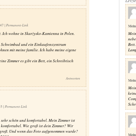
Letzt
:47
|
Permanent-Link
Mein
Mein
t. Ich wohne in Skarżysko-Kamienna in Polen.
nebe
Bett
nen Schwimbad und ein Einkaufenszentrum
Lampe
hnen mit meine familie. Ich habe meine eigene
ne Zimmer es gibt ein Bett, ein Schreibtisch
Antworten
Mein
Mein
kein
Comp
Schr
:55
|
Permanent-Link
 sehr schön und komfortabel. Mein Zimmer ist
o komfortabel. Wie groß ist dein Zimmer? Wir
so groß. Und wenn das Foto aufgenommen wurde?
Mein