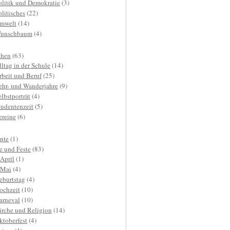
olitik und Demokratie
(3)
olitisches
(22)
mwelt
(14)
unschbaum
(4)
hen
(63)
lltag in der Schule
(14)
rbeit und Beruf
(25)
ehr- und Wanderjahre
(9)
elbstporträt
(4)
tudentenzeit
(5)
ereine
(6)
nte
(1)
e und Feste
(83)
.April
(1)
.Mai
(4)
eburtstag
(4)
ochzeit
(10)
arneval
(10)
irche und Religion
(14)
ktoberfest
(4)