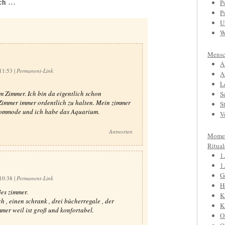
ach …
P
P
U
W
Mensc
A
 11:53
|
Permanent-Link
A
L
m Zimmer. Ich bin da eigentlich schon
S
 Zimmer immer ordentlich zu halten. Mein zimmer
S
 kommode und ich habe das Aquarium.
V
Antworten
Mome
Ritual
1
1
G
 10:38
|
Permanent-Link
H
ßes zimmer.
K
h , einen schrank , drei bùcherregale , der
K
mer weil ist groß und konfortabel.
O