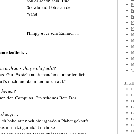
soll es schon sein. Und
E
Snowboard-Fotos an der
F
Wand.
F
H
H
Philipp über sein Zimmer …
M
M
M
 unordentlich…”
M
M
M
 dich so richtig wohl fühlst?
W
ts. Gut. Es sieht auch manchmal unordentlich
ört’s mich und dann räume ich auf.”
Blitzl
B
h herum?
E
her, den Computer. Ein schönes Bett. Das
F
G
G
gehängt …
G
ich habe mir noch nie irgendein Plakat gekauft
L
as mir jetzt gar nicht mehr so
P
vor drei oder vier Jahren aufgehängt. Das lasse