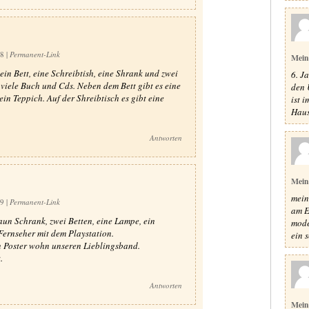
58
|
Permanent-Link
Mein
 ein Bett, eine Schreibtish, eine Shrank und zwei
6. J
 viele Buch und Cds. Neben dem Bett gibt es eine
den 
in Teppich. Auf der Shreibtisch es gibt eine
ist 
Haus
Antworten
Mein
mein
49
|
Permanent-Link
am E
aun Schrank, zwei Betten, eine Lampe, ein
mode
Fernseher mit dem Playstation.
ein s
n Poster wohn unseren Lieblingsband.
.
Antworten
Mein