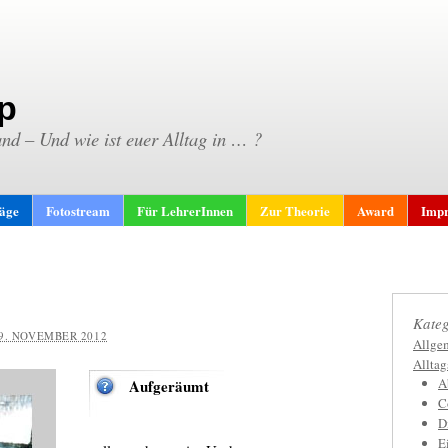
p
and – Und wie ist euer Alltag in … ?
räge
Fotostream
Für LehrerInnen
Zur Theorie
Award
Impr
Kateg
9. NOVEMBER 2012
Allge
Allta
A
Aufgeräumt
C
D
E