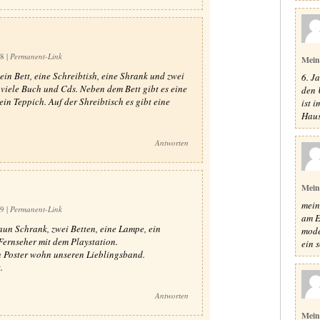
58
|
Permanent-Link
Mein
 ein Bett, eine Schreibtish, eine Shrank und zwei
6. J
 viele Buch und Cds. Neben dem Bett gibt es eine
den 
in Teppich. Auf der Shreibtisch es gibt eine
ist 
Haus
Antworten
Mein
mein
49
|
Permanent-Link
am E
aun Schrank, zwei Betten, eine Lampe, ein
mode
Fernseher mit dem Playstation.
ein s
n Poster wohn unseren Lieblingsband.
.
Antworten
Mein