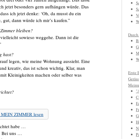
S
 ich jetzt besonders gern aufhängen würde. Das
S
o, dass ich jetzt denke: ‘Oh, da musst du ein
V
, gut, dann würde ich mir’s kaufen.”
W
m Zimmer bleiben?
Durch
 vielleicht sowieso weggehe. Dann ist die
B
”
G
M
g hast?
W
drauf legen, wie meine Wohnung aussieht. Eine
nd kreativ, das ist schon wichtig. Klar, man
Erste 
 mit Kleinigkeiten machen oder selber was
Geräu
Meinu
"
ichtet?
C
E
F
zu MEIN ZIMMER lesen
Gr
H
ichtet habe …
N
: Bei uns …
P