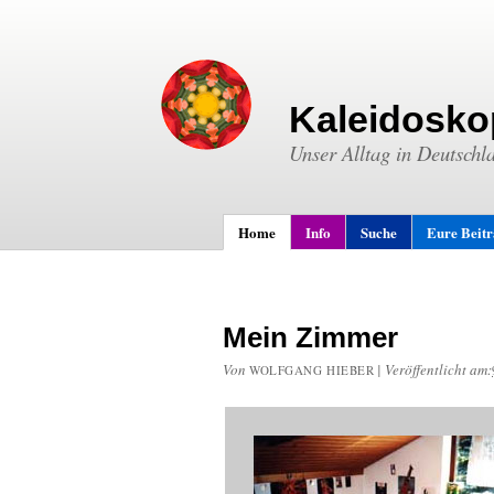
Kaleidosko
Unser Alltag in Deutschl
Home
Info
Suche
Eure Beit
Mein Zimmer
Von
|
Veröffentlicht am:
WOLFGANG HIEBER