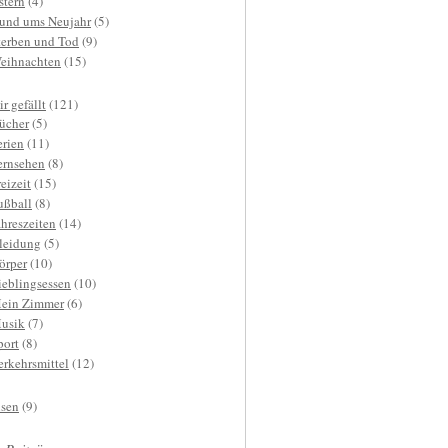
stern
(4)
und ums Neujahr
(5)
terben und Tod
(9)
eihnachten
(15)
r gefällt
(121)
ücher
(5)
erien
(11)
ernsehen
(8)
reizeit
(15)
ußball
(8)
ahreszeiten
(14)
leidung
(5)
örper
(10)
ieblingsessen
(10)
ein Zimmer
(6)
usik
(7)
port
(8)
erkehrsmittel
(12)
isen
(9)