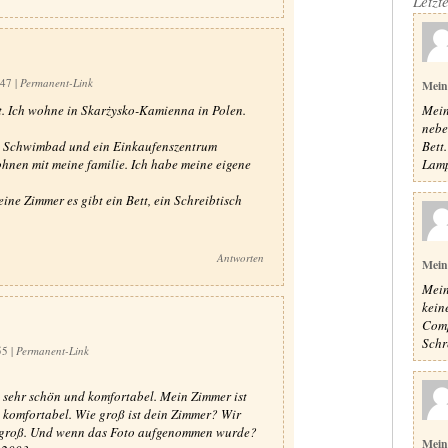
Letzt
:47
|
Permanent-Link
Mein
Mein
t. Ich wohne in Skarżysko-Kamienna in Polen.
nebe
Bett
nen Schwimbad und ein Einkaufenszentrum
Lampe
hnen mit meine familie. Ich habe meine eigene
ne Zimmer es gibt ein Bett, ein Schreibtisch
Antworten
Mein
Mein
kein
Comp
Schr
:55
|
Permanent-Link
 sehr schön und komfortabel. Mein Zimmer ist
o komfortabel. Wie groß ist dein Zimmer? Wir
so groß. Und wenn das Foto aufgenommen wurde?
Mein