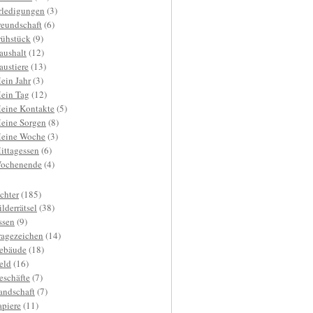
rledigungen
(3)
reundschaft
(6)
rühstück
(9)
aushalt
(12)
austiere
(13)
ein Jahr
(3)
ein Tag
(12)
eine Kontakte
(5)
eine Sorgen
(8)
eine Woche
(3)
ittagessen
(6)
ochenende
(4)
ichter
(185)
ilderrätsel
(38)
ssen
(9)
ragezeichen
(14)
ebäude
(18)
eld
(16)
eschäfte
(7)
andschaft
(7)
apiere
(11)