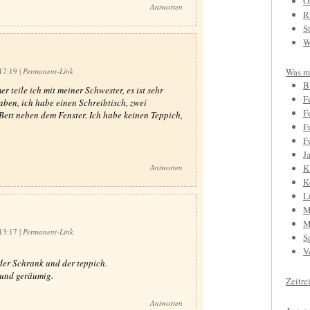
O
Antworten
R
S
W
 17:19
|
Permanent-Link
Was mi
B
 teile ich mit meiner Schwester, es ist sehr
F
aben, ich habe einen Schreibtisch, zwei
F
ett neben dem Fenster. Ich habe keinen Teppich,
F
F
J
Antworten
K
K
L
M
M
 13:17
|
Permanent-Link
S
V
 der Schrank und der teppich.
 und geräumig.
Zeitre
Antworten