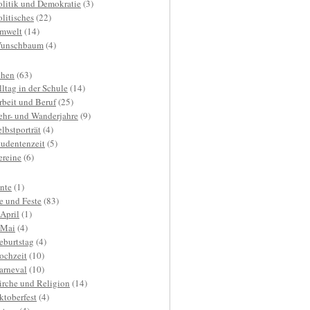
olitik und Demokratie
(3)
olitisches
(22)
mwelt
(14)
unschbaum
(4)
hen
(63)
lltag in der Schule
(14)
rbeit und Beruf
(25)
ehr- und Wanderjahre
(9)
elbstporträt
(4)
tudentenzeit
(5)
ereine
(6)
nte
(1)
e und Feste
(83)
.April
(1)
.Mai
(4)
eburtstag
(4)
ochzeit
(10)
arneval
(10)
irche und Religion
(14)
ktoberfest
(4)