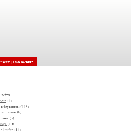
essum | Datenschutz
orien
mein
(4)
gstelegramme
(118)
bendessen
(6)
orona
(3)
inge
(10)
inkaufen
(14)