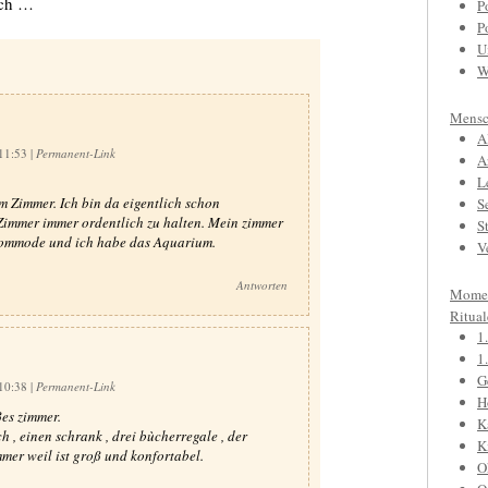
ach …
P
P
U
W
Mensc
A
 11:53
|
Permanent-Link
A
L
m Zimmer. Ich bin da eigentlich schon
S
 Zimmer immer ordentlich zu halten. Mein zimmer
S
 kommode und ich habe das Aquarium.
V
Antworten
Mome
Ritual
1
1
G
 10:38
|
Permanent-Link
H
ßes zimmer.
K
h , einen schrank , drei bùcherregale , der
K
mer weil ist groß und konfortabel.
O