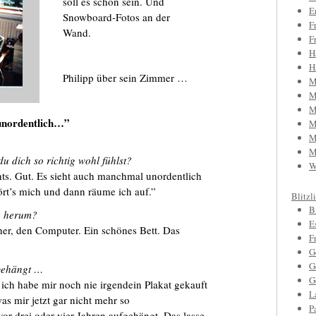
soll es schon sein. Und
E
Snowboard-Fotos an der
F
Wand.
F
H
H
Philipp über sein Zimmer …
M
M
M
 unordentlich…”
M
M
M
 dich so richtig wohl fühlst?
W
ts. Gut. Es sieht auch manchmal unordentlich
ört’s mich und dann räume ich auf.”
Blitzl
B
h herum?
E
her, den Computer. Ein schönes Bett. Das
F
G
G
gehängt …
G
ich habe mir noch nie irgendein Plakat gekauft
L
as mir jetzt gar nicht mehr so
P
vor drei oder vier Jahren aufgehängt. Das lasse