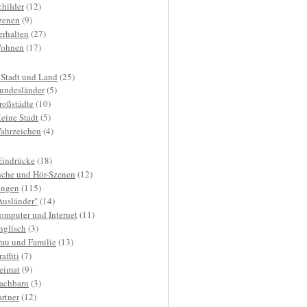
childer
(12)
zenen
(9)
erhalten
(27)
ohnen
(17)
 Stadt und Land
(25)
undesländer
(5)
roßstädte
(10)
eine Stadt
(5)
ahrzeichen
(4)
Eindrücke
(18)
sche und Hör-Szenen
(12)
ngen
(115)
Ausländer"
(14)
omputer und Internet
(11)
nglisch
(3)
rau und Familie
(13)
affiti
(7)
eimat
(9)
achbarn
(3)
artner
(12)