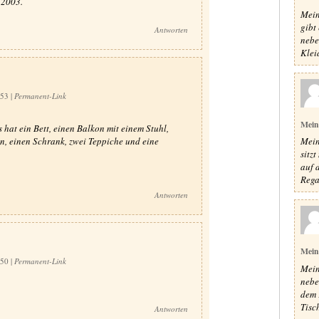
 2003.
Mein
gibt
Antworten
nebe
Klei
:53
|
Permanent-Link
Mein
 hat ein Bett, einen Balkon mit einem Stuhl,
n, einen Schrank, zwei Teppiche und eine
Mein
sitz
auf 
Rega
Antworten
Mein
:50
|
Permanent-Link
Mein
nebe
dem 
Tisc
Antworten