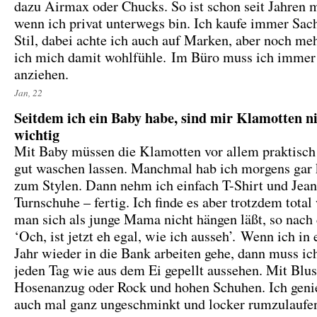
dazu Airmax oder Chucks. So ist schon seit Jahren m
wenn ich privat unterwegs bin. Ich kaufe immer Sac
Stil, dabei achte ich auch auf Marken, aber noch meh
ich mich damit wohlfühle. Im Büro muss ich immer
anziehen.
Jan, 22
Seitdem ich ein Baby habe, sind mir Klamotten n
wichtig
Mit Baby müssen die Klamotten vor allem praktisch 
gut waschen lassen. Manchmal hab ich morgens gar 
zum Stylen. Dann nehm ich einfach T-Shirt und Jea
Turnschuhe – fertig. Ich finde es aber trotzdem total
man sich als junge Mama nicht hängen läßt, so nac
‘Och, ist jetzt eh egal, wie ich ausseh’. Wenn ich in
Jahr wieder in die Bank arbeiten gehe, dann muss ic
jeden Tag wie aus dem Ei gepellt aussehen. Mit Blu
Hosenanzug oder Rock und hohen Schuhen. Ich genieß
auch mal ganz ungeschminkt und locker rumzulauf