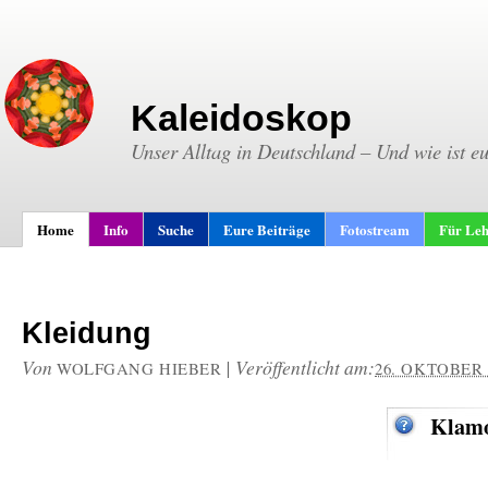
Kaleidoskop
Unser Alltag in Deutschland – Und wie ist e
Home
Info
Suche
Eure Beiträge
Fotostream
Für Leh
Kleidung
Von
|
Veröffentlicht am:
WOLFGANG HIEBER
26. OKTOBER 
Klamo