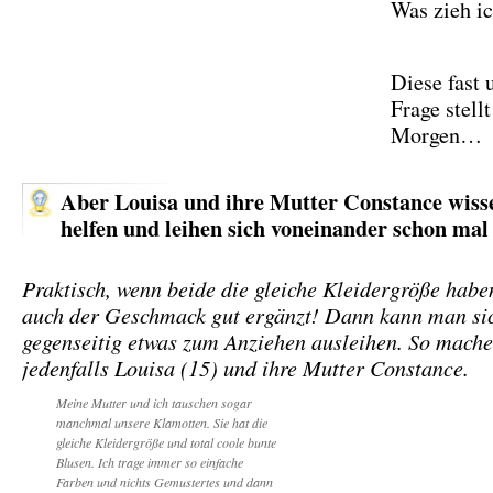
Was zieh ic
Diese fast 
Frage stellt
Morgen…
Aber Louisa und ihre Mutter Constance wisse
helfen und leihen sich voneinander schon ma
Praktisch, wenn beide die gleiche Kleidergröße habe
auch der Geschmack gut ergänzt! Dann kann man si
gegenseitig etwas zum Anziehen ausleihen. So mache
jedenfalls Louisa (15) und ihre Mutter Constance.
Meine Mutter und ich tauschen sogar
manchmal unsere Klamotten. Sie hat die
gleiche Kleidergröße und total coole bunte
Blusen. Ich trage immer so einfache
Farben und nichts Gemustertes und dann