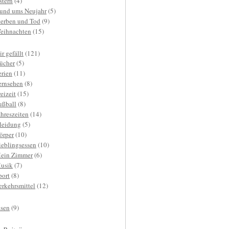
stern
(4)
und ums Neujahr
(5)
terben und Tod
(9)
eihnachten
(15)
r gefällt
(121)
ücher
(5)
erien
(11)
ernsehen
(8)
reizeit
(15)
ußball
(8)
ahreszeiten
(14)
leidung
(5)
örper
(10)
ieblingsessen
(10)
ein Zimmer
(6)
usik
(7)
port
(8)
erkehrsmittel
(12)
isen
(9)