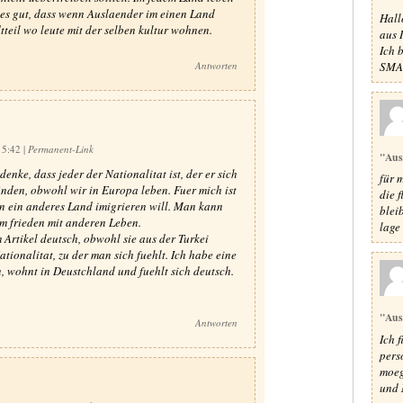
 es gut, dass wenn Auslaender im einen Land
Hall
teil wo leute mit der selben kultur wohnen.
aus 
Ich 
SMA 
Antworten
15:42
|
Permanent-Link
"Aus
denke, dass jeder der Nationalitat ist, der er sich
für 
inden, obwohl wir in Europa leben. Fuer mich ist
die 
in ein anderes Land imigrieren will. Man kann
blei
im frieden mit anderen Leben.
lage 
Artikel deutsch, obwohl sie aus der Turkei
tionalitat, zu der man sich fuehlt. Ich habe eine
, wohnt in Deustchland und fuehlt sich deutsch.
"Aus
Antworten
Ich 
pers
moeg
und 