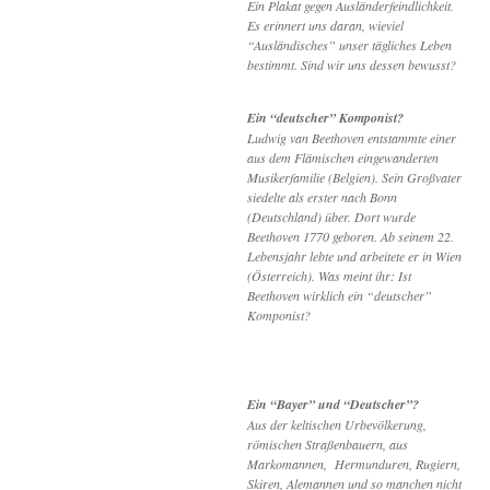
Ein Plakat gegen Ausländerfeindlichkeit.
Es erinnert uns daran, wieviel
“Ausländisches” unser tägliches Leben
bestimmt. Sind wir uns dessen bewusst?
Ein “deutscher” Komponist?
Ludwig van Beethoven entstammte einer
aus dem Flämischen eingewanderten
Musikerfamilie (Belgien). Sein Großvater
siedelte als erster nach Bonn
(Deutschland) über. Dort wurde
Beethoven 1770 geboren. Ab seinem 22.
Lebensjahr lebte und arbeitete er in Wien
(Österreich). Was meint ihr: Ist
Beethoven wirklich ein “deutscher”
Komponist?
Ein “Bayer” und “Deutscher”?
Aus der keltischen Urbevölkerung,
römischen Straßenbauern, aus
Markomannen, Hermunduren, Rugiern,
Skiren, Alemannen und so manchen nicht