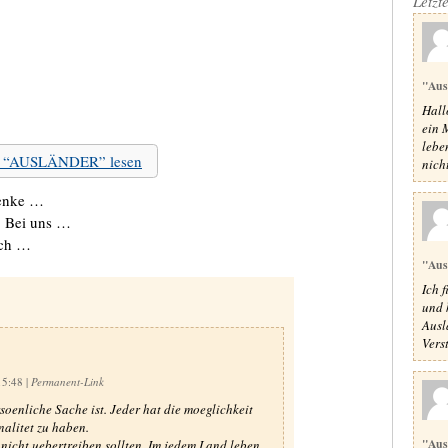
Letzt
"Aus
Hall
ein 
lebe
zu “AUSLÄNDER” lesen
nicht
denke …
: Bei uns …
ach …
"Aus
Ich 
und 
Ausl
Verst
15:48
|
Permanent-Link
rsoenliche Sache ist. Jeder hat die moeglichkeit
nalitet zu haben.
"Aus
nicht uebertreiben sollten. Im jedem Land leben