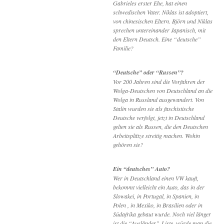
Gabrieles erster Ehe, hat einen
schwedischen Vater. Niklas ist adoptiert,
von chinesischen Eltern. Björn und Niklas
sprechen untereinander Japanisch, mit
den Eltern Deutsch. Eine “deutsche”
Familie?
“Deutsche” oder “Russen”?
Vor 200 Jahren sind die Vorfahren der
Wolga-Deutschen von Deutschland an die
Wolga in Russland ausgewandert. Von
Stalin wurden sie als faschistische
Deutsche verfolgt, jetzt in Deutschland
gelten sie als Russen, die den Deutschen
Arbeitsplätze streitig machen. Wohin
gehören sie?
Ein “deutsches” Auto?
Wer in Deutschland einen VW kauft,
bekommt vielleicht ein Auto, das in der
Slowakei, in Portugal, in Spanien, in
Polen , in Mexiko, in Brasilien oder in
Südafrika gebaut wurde. Noch viel länger
ist die “Ausländer”-Liste, würde man die