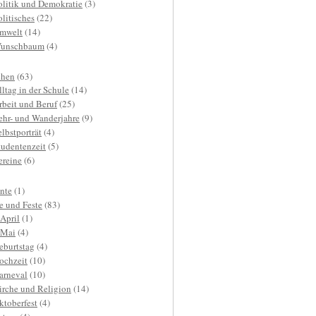
olitik und Demokratie
(3)
olitisches
(22)
mwelt
(14)
unschbaum
(4)
hen
(63)
lltag in der Schule
(14)
rbeit und Beruf
(25)
ehr- und Wanderjahre
(9)
elbstporträt
(4)
tudentenzeit
(5)
ereine
(6)
nte
(1)
e und Feste
(83)
.April
(1)
.Mai
(4)
eburtstag
(4)
ochzeit
(10)
arneval
(10)
irche und Religion
(14)
ktoberfest
(4)