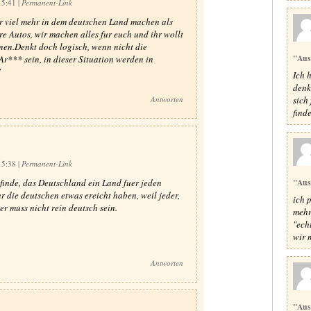
15:41
|
Permanent-Link
r viel mehr in dem deutschen Land machen als
 Autos, wir machen alles fur euch und ihr wollt
nen.Denkt doch logisch, wenn nicht die
"Aus
r*** sein, in dieser Situation werden in
!
Ich 
denke
Antworten
sich
find
15:38
|
Permanent-Link
 finde, das Deutschland ein Land fuer jeden
"Aus
ur die deutschen etwas ereicht haben, weil jeder,
ich 
er muss nicht rein deutsch sein.
mehr
"ech
wir m
Antworten
"Aus