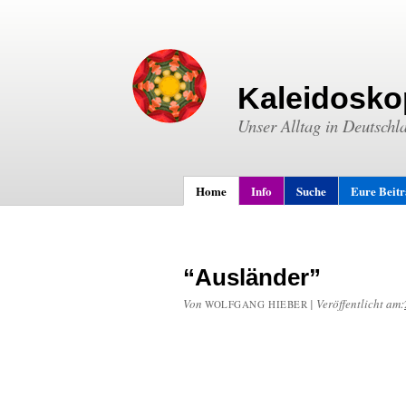
Kaleidosko
Unser Alltag in Deutschl
Home
Info
Suche
Eure Beit
“Ausländer”
Von
|
Veröffentlicht am:
WOLFGANG HIEBER