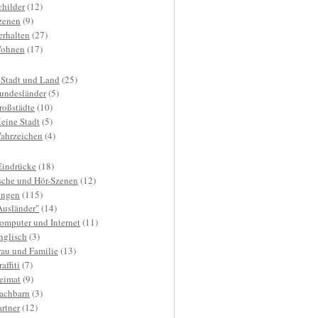
childer
(12)
zenen
(9)
erhalten
(27)
ohnen
(17)
 Stadt und Land
(25)
undesländer
(5)
roßstädte
(10)
eine Stadt
(5)
ahrzeichen
(4)
Eindrücke
(18)
sche und Hör-Szenen
(12)
ngen
(115)
Ausländer"
(14)
omputer und Internet
(11)
nglisch
(3)
rau und Familie
(13)
affiti
(7)
eimat
(9)
achbarn
(3)
artner
(12)