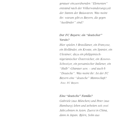
genauer einzuordnenden “Elementen”
entstand nach der Völkerwanderungszeit
der Stamm der Baiuwaren. Was meint
ihr: warum gibt es Bayern, die gegen
“Ausländer” sind?
Der FC Bayern: ein “deutscher”
Verein?
Hier spielen 3 Brasilianer, ein Franzose,
ein Holländer, ein Kroate, ein Spanier, ein
Ukrainer; dazu ein philippinisch-
nigerianischer Österreicher, ein Kosovo-
Schweizer, ein peruanischer Italiener, ein
“Halb”-Ghanaer usw. – und auch 6
“Deutsche”. Was meint ihr: Ist der FC
Bayern eine “deutsche” Mannschaft?
Foto: FC Bayern
Eine “deutsche” Familie?
Gabriele (aus München) und Peter (aus
Hamburg) leben und arbeiten seit zwei
Jahrzehnten in Asien. Zuerst in China,
dann in Japan. Björn, Sohn aus