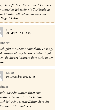
o, ich heiße Elsa Nur Falah. Ich komme
Indonesien. Ich wohne in Tasikmalaya.
bin 17 Jahre alt. Ich bin Scülerin in
Negeri 3 Tasi...
jelmex
20. Mai 2015 (10:00)
länder"
mich gibt es nur eine dauerhafte Lösung:
flüchtlinge müssen in ihrem heimatland
ben. da die regierungen dort nicht in der
sin...
DK30
10. Dezember 2013 (3:48)
länder"
finde, dass die Nationalitat eine
oenliche Sache ist. Jeder hat die
lichkeit seine eigene Kultur, Sprache
Nationalitet zu haben. I...