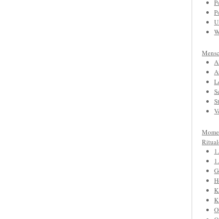
P
P
U
W
Mensc
A
A
L
S
S
V
Mome
Ritual
1
1
G
H
K
K
O