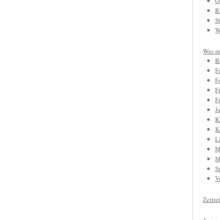
O
R
S
W
Was mi
B
F
F
F
F
J
K
K
L
M
M
S
V
Zeitre