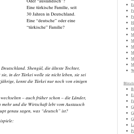
Oder “ausländisch”?
E
Eine türkische Familie, seit
F
30 Jahren in Deutschland.
F
Eine “deutsche” oder eine
H
“türkische” Familie?
H
M
M
M
M
M
M
n Deutschland. Shengül, die älteste Tochter,
W
ie, in der Türkei wolle sie nicht leben, sie sei
jährige, kennt die Türkei nur noch von einigen
Blitzl
B
E
wechselten – auch früher schon – die Länder,
F
n mehr und die Wirtschaft lebt vom Austausch
G
upt genau sagen, was “deutsch” ist?
G
G
ispiele:
L
P