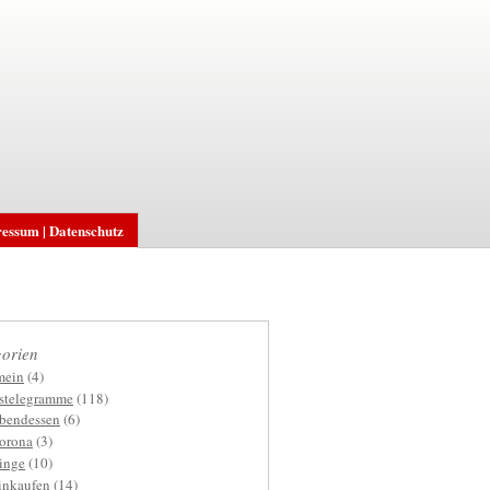
essum | Datenschutz
orien
mein
(4)
gstelegramme
(118)
bendessen
(6)
orona
(3)
inge
(10)
inkaufen
(14)