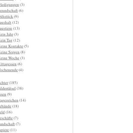
rledigungen
(3)
reundschaft
(6)
rühstück
(9)
aushalt
(12)
austiere
(13)
ein Jahr
(3)
ein Tag
(12)
eine Kontakte
(5)
eine Sorgen
(8)
eine Woche
(3)
ittagessen
(6)
ochenende
(4)
ichter
(185)
ilderrätsel
(38)
ssen
(9)
ragezeichen
(14)
ebäude
(18)
eld
(16)
eschäfte
(7)
andschaft
(7)
apiere
(11)