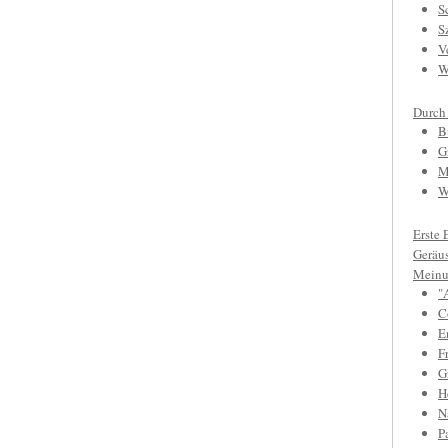
S
S
V
W
Durch
B
G
M
W
Erste 
Geräu
Meinu
"
C
E
F
Gr
H
N
P