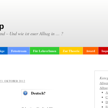
p
and – Und wie ist euer Alltag in … ?
räge
Fotostream
Für LehrerInnen
Zur Theorie
Award
Impr
Kateg
23. OKTOBER 2012
Allge
Allta
A
Deutsch?
C
D
E