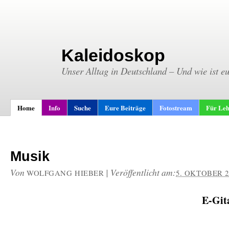
Kaleidoskop
Unser Alltag in Deutschland – Und wie ist e
Home
Info
Suche
Eure Beiträge
Fotostream
Für Leh
Musik
Von
|
Veröffentlicht am:
WOLFGANG HIEBER
5. OKTOBER 2
E-Git