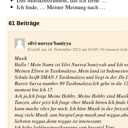
Das Musikinstrument, das ich lerne …
Ich finde, … Meiner Meinung nach …
61
Beiträge
silvi nursya'baniyya
Erstellt am 14. November 2012 um 03:05
|
Permanent-Link
Musik
Hallo ! Mein Name ist Silvi Nursya’baniyyah und Ich w
Meinen Eltren in Tasikmalaya .Mein land ist Indonesie
Schule heiβt SMAN 3 Tasikmalaya und liegt in der Jln L
Basyir Surya number 89 Tasikmalaya.Ich gehe in die 12
moment bin Ich 17.
Ach ja,Ich frage Meine Hobby. Meine Hobby sind Musi
Tanzen, aber jetzt Ich frage ϋber Musik hӧren.Ich finde
kann mache rilex fur mich. Ich hӧre Musik in der freizeit
mag viele Musik zum biespiel pop musik,und reggae,ab
liebsten reggae,denn reggae ist interessant.
Ich habe lieblingsmusikgruppe zum biespiel Toni