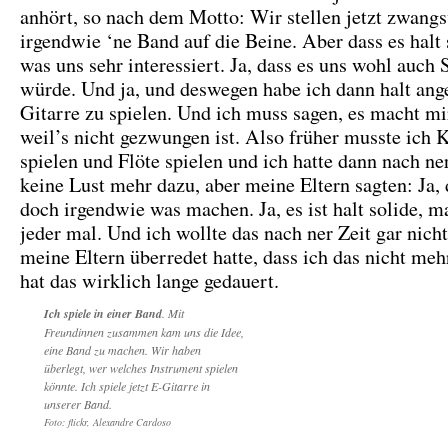
anhört, so nach dem Motto: Wir stellen jetzt zwang
irgendwie ‘ne Band auf die Beine. Aber dass es halt 
was uns sehr interessiert. Ja, dass es uns wohl auc
würde. Und ja, und deswegen habe ich dann halt ang
Gitarre zu spielen. Und ich muss sagen, es macht m
weil’s nicht gezwungen ist. Also früher musste ich 
spielen und Flöte spielen und ich hatte dann nach ner
keine Lust mehr dazu, aber meine Eltern sagten: Ja,
doch irgendwie was machen. Ja, es ist halt solide, 
jeder mal. Und ich wollte das nach ner Zeit gar nicht
meine Eltern überredet hatte, dass ich das nicht meh
hat das wirklich lange gedauert.
Ich spiele in einer Band
. Mit
Freundinnen zusammen kam uns die Idee,
eine Band zu machen. Wir haben
überlegt, wer welches Instrument spielen
könnte. Ich spiele jetzt E-Gitarre in
unserer Band.
Foto: flickr, Alexandre Cardoso