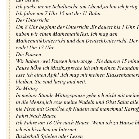
Ich packe meine Schultasche am Abend,so bin ich fertig
Ich fahre um 7 Uhr 15 mit der U-Bahn.
Der Unterricht
Um 8 Uhr beginnt der Unterricht .Er dauert bis 1 Uhr. 
haben wir einen MathematikTest. Ich mag den
MathematikUnterricht und den DeutschUnterricht. Der 
endet Um 17 Uhr.
Die Pausen
Wir haben zwei Pausen heutzutage . Sie dauern 15 minut
Pause hÖre ich Musik,spreche ich mit meinen Freundin
esse ich einen Apfel .Ich mag mit meinen Klassenkame
bleiben. Sie sind lustig und nett.
Zu Mittag
In meiner Stunde Mittagspause gehe ich nicht mit mein
in die Mensa,ich esse meine Nudeln und Obst Salat allei
nie Fisch mit GemÜse,oft Nudeln und manchmal Kartoff
Fahrt Nach Hause
Ich Fahre um 18 Uhr nach Hause .Wenn ich zu Hause ble
ich ein bisschen im Internet .
Basketball Spielen oder Lesen