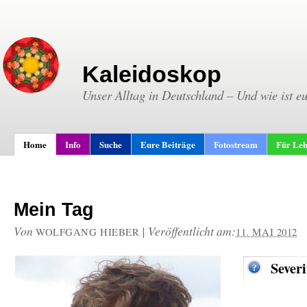
Kaleidoskop
Unser Alltag in Deutschland – Und wie ist e
Home
Info
Suche
Eure Beiträge
Fotostream
Für Leh
Mein Tag
Von
|
Veröffentlicht am:
WOLFGANG HIEBER
11. MAI 2012
Sever