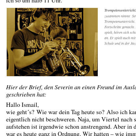
ich so um halb 11 Uhr.
Trompetenunterricht
zusammen nimmt Sev
Trompetenunterricht. 
Fortschritte gemacht. 
spielt, hören sich sch
an. Er spielt auch mi
Schule und in der Jaz
Hier der Brief, den Severin an einen Freund im Ausl
geschrieben hat:
Hallo Ismail,
wie geht´s? Wie war dein Tag heute so? Also ich k
eigentlich nicht beschweren. Naja, um Viertel nach 
aufstehen ist irgendwie schon anstrengend. Aber in 
war es heute ganz in Ordnung. Wir hatten – wie imm