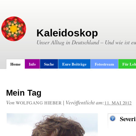
Kaleidoskop
Unser Alltag in Deutschland – Und wie ist e
Home
Info
Suche
Eure Beiträge
Fotostream
Für Leh
Mein Tag
Von
|
Veröffentlicht am:
WOLFGANG HIEBER
11. MAI 2012
Sever