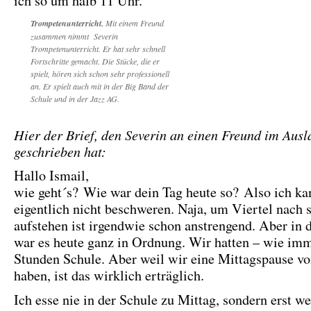
ich so um halb 11 Uhr.
Trompetenunterricht.
Mit einem Freund
zusammen nimmt Severin
Trompetenunterricht. Er hat sehr schnell
Fortschritte gemacht. Die Stücke, die er
spielt, hören sich schon sehr professionell
an. Er spielt auch mit in der Big Band der
Schule und in der Jazz AG.
Hier der Brief, den Severin an einen Freund im Ausl
geschrieben hat:
Hallo Ismail,
wie geht´s? Wie war dein Tag heute so? Also ich k
eigentlich nicht beschweren. Naja, um Viertel nach 
aufstehen ist irgendwie schon anstrengend. Aber in 
war es heute ganz in Ordnung. Wir hatten – wie imm
Stunden Schule. Aber weil wir eine Mittagspause v
haben, ist das wirklich erträglich.
Ich esse nie in der Schule zu Mittag, sondern erst w