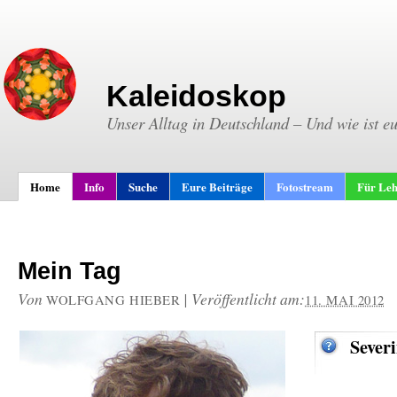
Kaleidoskop
Unser Alltag in Deutschland – Und wie ist e
Home
Info
Suche
Eure Beiträge
Fotostream
Für Leh
Mein Tag
Von
|
Veröffentlicht am:
WOLFGANG HIEBER
11. MAI 2012
Sever