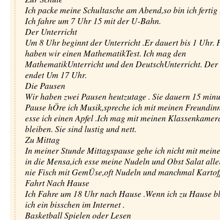
Ich packe meine Schultasche am Abend,so bin ich fertig
Ich fahre um 7 Uhr 15 mit der U-Bahn.
Der Unterricht
Um 8 Uhr beginnt der Unterricht .Er dauert bis 1 Uhr. 
haben wir einen MathematikTest. Ich mag den
MathematikUnterricht und den DeutschUnterricht. Der 
endet Um 17 Uhr.
Die Pausen
Wir haben zwei Pausen heutzutage . Sie dauern 15 minut
Pause hÖre ich Musik,spreche ich mit meinen Freundin
esse ich einen Apfel .Ich mag mit meinen Klassenkame
bleiben. Sie sind lustig und nett.
Zu Mittag
In meiner Stunde Mittagspause gehe ich nicht mit mein
in die Mensa,ich esse meine Nudeln und Obst Salat allei
nie Fisch mit GemÜse,oft Nudeln und manchmal Kartoff
Fahrt Nach Hause
Ich Fahre um 18 Uhr nach Hause .Wenn ich zu Hause ble
ich ein bisschen im Internet .
Basketball Spielen oder Lesen