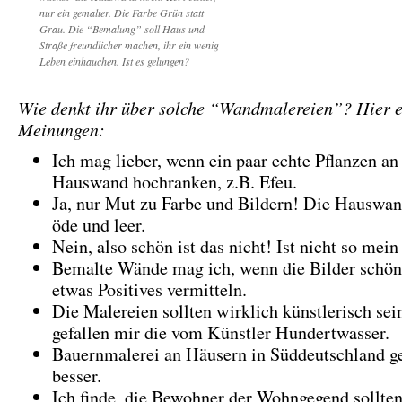
nur ein gemalter. Die Farbe Grün statt
Grau. Die “Bemalung” soll Haus und
Straße freundlicher machen, ihr ein wenig
Leben einhauchen. Ist es gelungen?
Wie denkt ihr über solche “Wandmalereien”? Hier e
Meinungen:
Ich mag lieber, wenn ein paar echte Pflanzen an
Hauswand hochranken, z.B. Efeu.
Ja, nur Mut zu Farbe und Bildern! Die Hauswan
öde und leer.
Nein, also schön ist das nicht! Ist nicht so me
Bemalte Wände mag ich, wenn die Bilder schön 
etwas Positives vermitteln.
Die Malereien sollten wirklich künstlerisch sein
gefallen mir die vom Künstler Hundertwasser.
Bauernmalerei an Häusern in Süddeutschland ge
besser.
Ich finde, die Bewohner der Wohngegend sollte