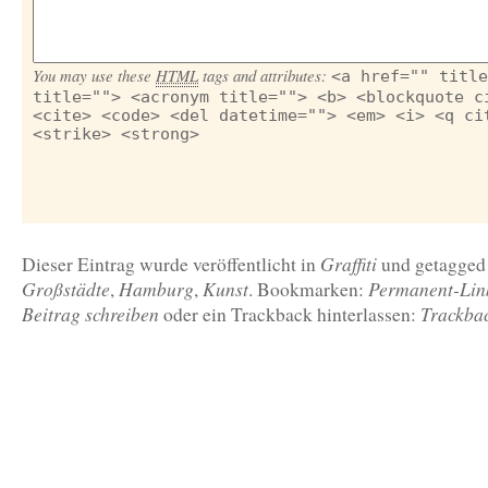
You may use these
HTML
tags and attributes:
<a href="" title
title=""> <acronym title=""> <b> <blockquote c
<cite> <code> <del datetime=""> <em> <i> <q ci
<strike> <strong>
Graffiti
Dieser Eintrag wurde veröffentlicht in
und getagge
Großstädte
Hamburg
Kunst
Permanent-Lin
,
,
. Bookmarken:
Beitrag schreiben
Trackba
oder ein Trackback hinterlassen: