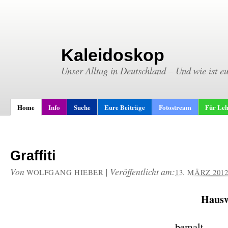
Kaleidoskop
Unser Alltag in Deutschland – Und wie ist e
Home
Info
Suche
Eure Beiträge
Fotostream
Für Leh
Graffiti
Von
|
Veröffentlicht am:
WOLFGANG HIEBER
13. MÄRZ 201
Haus
bemalt.