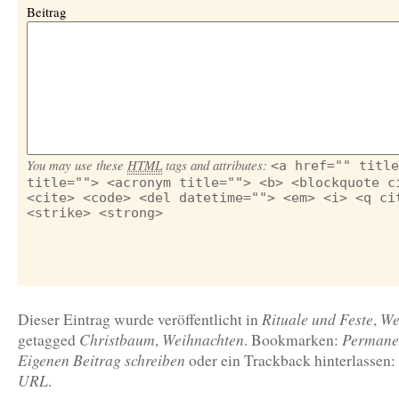
Beitrag
You may use these
HTML
tags and attributes:
<a href="" title
title=""> <acronym title=""> <b> <blockquote c
<cite> <code> <del datetime=""> <em> <i> <q ci
<strike> <strong>
Rituale und Feste
We
Dieser Eintrag wurde veröffentlicht in
,
Christbaum
Weihnachten
Permane
getagged
,
. Bookmarken:
Eigenen Beitrag schreiben
oder ein Trackback hinterlassen:
URL
.