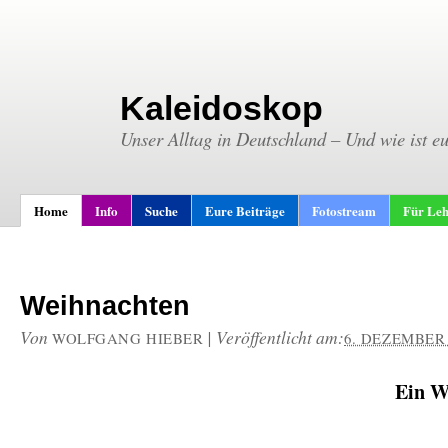
Kaleidoskop
Unser Alltag in Deutschland – Und wie ist e
Home
Info
Suche
Eure Beiträge
Fotostream
Für Leh
Weihnachten
Von
|
Veröffentlicht am:
WOLFGANG HIEBER
6. DEZEMBER 
Ein W