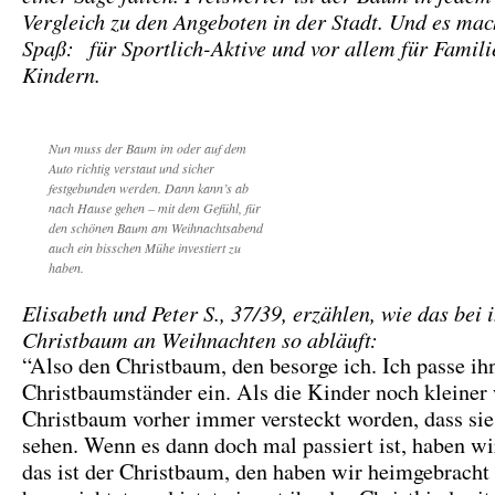
Vergleich zu den Angeboten in der Stadt. Und es ma
Spaß:
für Sportlich-Aktive und vor allem für Famili
Kindern.
Nun muss der Baum im oder auf dem
Auto richtig verstaut und sicher
festgebunden werden. Dann kann’s ab
nach Hause gehen – mit dem Gefühl, für
den schönen Baum am Weihnachtsabend
auch ein bisschen Mühe investiert zu
haben.
Elisabeth und Peter S., 37/39, erzählen, wie das bei
Christbaum an Weihnachten so abläuft:
“Also den Christbaum, den besorge ich. Ich passe ih
Christbaumständer ein. Als die Kinder noch kleiner 
Christbaum vorher immer versteckt worden, dass sie
sehen. Wenn es dann doch mal passiert ist, haben wir
das ist der Christbaum, den haben wir heimgebracht