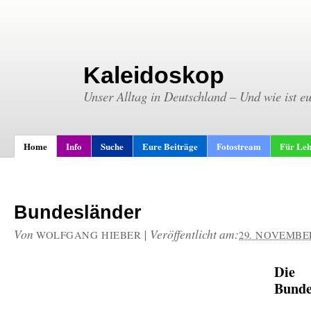
Kaleidoskop
Unser Alltag in Deutschland – Und wie ist e
Home
Info
Suche
Eure Beiträge
Fotostream
Für Leh
Bundesländer
Von
|
Veröffentlicht am:
WOLFGANG HIEBER
29. NOVEMBER
Die
Bunde