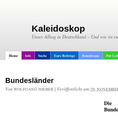
Kaleidoskop
Unser Alltag in Deutschland – Und wie ist e
Home
Info
Suche
Eure Beiträge
Fotostream
Für Leh
Bundesländer
Von
|
Veröffentlicht am:
WOLFGANG HIEBER
29. NOVEMBER
Die
Bunde