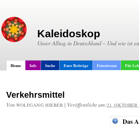
Kaleidoskop
Unser Alltag in Deutschland – Und wie ist e
Home
Info
Suche
Eure Beiträge
Fotostream
Für Leh
Verkehrsmittel
Von
|
Veröffentlicht am:
WOLFGANG HIEBER
21. OKTOBER 
Das A