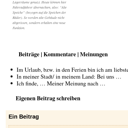
Lagerräume genutzt. Heute können hier
Fahrradfahrer übernachten, also: “Alte
Speiche” (bezogen auf die Speichen der
Räder). So werden alte Gebäude nicht
abgerissen, sondern erhalten eine neue
Funktion.
Beiträge | Kommentare | Meinungen
Im Urlaub, bzw. in den Ferien bin ich am liebs
In meiner Stadt/ in meinem Land: Bei uns …
Ich finde, … Meiner Meinung nach …
Eigenen Beitrag schreiben
Ein
Beitrag