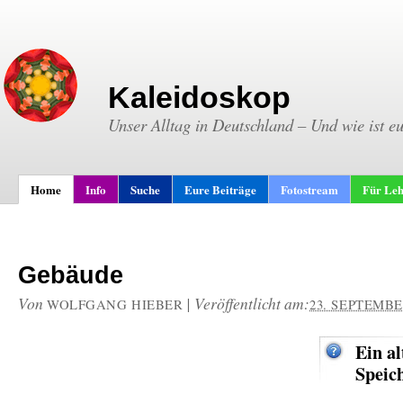
Kaleidoskop
Unser Alltag in Deutschland – Und wie ist e
Home
Info
Suche
Eure Beiträge
Fotostream
Für Leh
Gebäude
Von
|
Veröffentlicht am:
WOLFGANG HIEBER
23. SEPTEMBE
Ein al
Speic