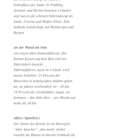
Nebenfluss der Saale. In Frühling,
Sommer und Herbst kommen Urlauber
und nutzen die schönen Fahrradwege an
Saale, Unstrut und Weißer Elster. Eine
liebliche Landschaft, mit Weinbergen und
Burgen.
An der Wand ein Foto
von einem alten Damenfahrrad. Die
kleinen Kissen auf dem Bett sind mit
Fahrrädern bestickt.
Fahrradfahren, auch im Urlaub, wird
immer beliebter. 25 Prozent der
Menschen in mittelgroßen Städten geben
an, sie fahren wöchentlich 10 – 20 km.
18 Prozent der Großstädter sagen, sie
kommen – das Jahr über – pro Woche auf
mehr als 30 km.
Alte(r) Speiche(r)
Der Name des Hotels ist ein Wortspiel.
“Alter Speicher”, das meint: früher
wurden die Räume in diesem Gebäude als