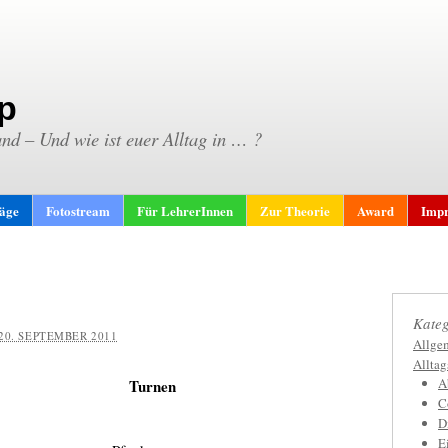
p
and – Und wie ist euer Alltag in … ?
räge
Fotostream
Für LehrerInnen
Zur Theorie
Award
Impr
Kateg
20. SEPTEMBER 2011
Allge
Allta
A
Turnen
C
D
E