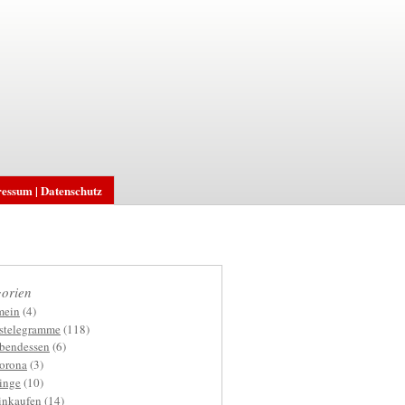
essum | Datenschutz
orien
mein
(4)
gstelegramme
(118)
bendessen
(6)
orona
(3)
inge
(10)
inkaufen
(14)