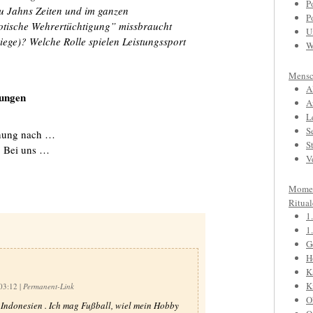
P
u Jahns Zeiten und im ganzen
P
iotische Wehrertüchtigung” missbraucht
U
iege)? Welche Rolle spielen Leistungssport
W
Mensc
A
nungen
A
L
S
inung nach …
S
: Bei uns …
V
Mome
Ritual
1
1
G
H
K
K
 03:12
|
Permanent-Link
O
s Indonesien . Ich mag Fußball, wiel mein Hobby