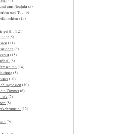
stern
(4)
und ums Neujahr
(5)
terben und Tod
(9)
eihnachten
(15)
r gefällt
(121)
ücher
(5)
erien
(11)
ernsehen
(8)
reizeit
(15)
ußball
(8)
ahreszeiten
(14)
leidung
(5)
örper
(10)
ieblingsessen
(10)
ein Zimmer
(6)
usik
(7)
port
(8)
erkehrsmittel
(12)
isen
(9)