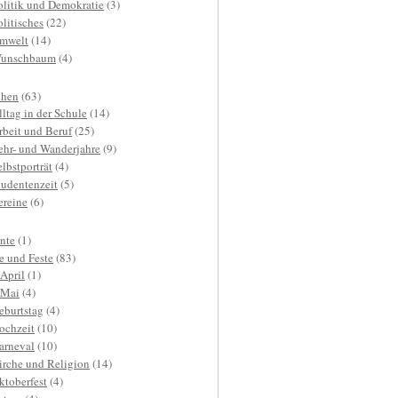
olitik und Demokratie
(3)
olitisches
(22)
mwelt
(14)
unschbaum
(4)
hen
(63)
lltag in der Schule
(14)
rbeit und Beruf
(25)
ehr- und Wanderjahre
(9)
elbstporträt
(4)
tudentenzeit
(5)
ereine
(6)
nte
(1)
e und Feste
(83)
.April
(1)
.Mai
(4)
eburtstag
(4)
ochzeit
(10)
arneval
(10)
irche und Religion
(14)
ktoberfest
(4)