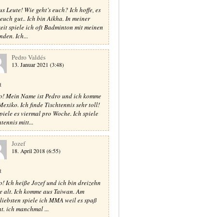
us Leute! Wie geht’s euch? Ich hoffe, es
 euch gut.. Ich bin Aikha. In meiner
zeit spiele ich oft Badminton mit meinen
nden. Ich...
Pedro Valdés
13. Januar 2021 (3:48)
t
o! Mein Name ist Pedro und ich komme
Mexiko. Ich finde Tischtennis sehr toll!
spiele es viermal pro Woche. Ich spiele
tennis mitt...
Jozef
18. April 2018 (6:55)
t
o! Ich heiße Jozef und ich bin dreizehn
e alt. Ich komme aus Taiwan. Am
rliebsten spiele ich MMA weil es spaß
t. ich manchmal ...