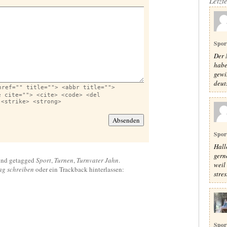
Letzt
Spor
Der 
habe
gewi
deut
href="" title=""> <abbr title="">
e cite=""> <cite> <code> <del
 <strike> <strong>
Spor
Hall
gern
nd getagged
Sport
,
Turnen
,
Turnvater Jahn
.
weil
ag schreiben
oder ein Trackback hinterlassen:
stres
Spor