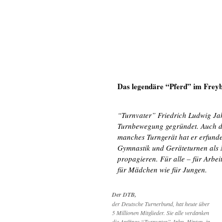
Das legendäre “Pferd” im Fre
“Turnvater” Friedrich Ludwig Ja
Turnbewegung gegründet. Auch d
manches Turngerät hat er erfund
Gymnastik und Geräteturnen als M
propagieren. Für alle – für Arbeit
für Mädchen wie für Jungen.
Der DTB,
der Deutsche Turnerbund, hat heute über
5 Millionen Mitglieder. Sie alle verdanken
die Anfänge “Turnvater” Jahn. Hinten, in