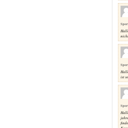
Spor
Hallo
nich
Spor
Hall
ist 
Spor
Hall
jahr
find
Kara