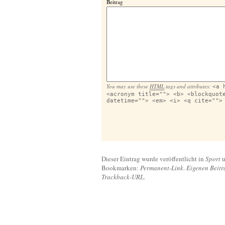
Beitrag
You may use these
HTML
tags and attributes:
<a 
<acronym title=""> <b> <blockquot
datetime=""> <em> <i> <q cite="">
Dieser Eintrag wurde veröffentlicht in
Sport
u
Bookmarken:
Permanent-Link
.
Eigenen Beitr
Trackback-URL
.