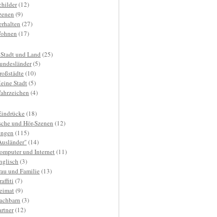
childer
(12)
zenen
(9)
erhalten
(27)
ohnen
(17)
 Stadt und Land
(25)
undesländer
(5)
roßstädte
(10)
eine Stadt
(5)
ahrzeichen
(4)
Eindrücke
(18)
sche und Hör-Szenen
(12)
ngen
(115)
Ausländer"
(14)
omputer und Internet
(11)
nglisch
(3)
rau und Familie
(13)
affiti
(7)
eimat
(9)
achbarn
(3)
artner
(12)