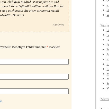
O
reizeit, club Real Madrid ist mein favorite und
R
rum ich liebe Fußball ? Füllen, weil der Ball ist
S
h mag auch musik, die einen strom von metall
ndwidth . Danke :)
W
Antworten
Was mi
B
F
F
F
*
 verteilt. Benötigte Felder sind mit
markiert
F
J
K
K
L
M
M
S
V
Zeitre
se
.