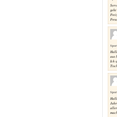
Serv
geht
Frei
Freu
Spor
Hall
aus 
Ich 
Tisch
Spor
Hall
Jahr
alle
mach