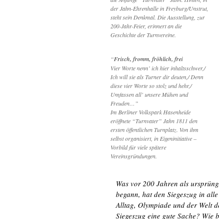
der Jahn-Ehrenhalle in Freyburg/Unstrut,
steht sein Denkmal. Die Ausstellung, zur
200-Jahr-Feier, erinnert an die
Geschichte der Turnvereine.
“
Frisch, fromm, fröhlich, frei
Vier Worte nenn’ ich hier inhaltsschwer,/
Ich will sie als Turner dir deuten,/ Denn
diese vier Worte so stolz und hehr,/
Umfassen all’ unsere Mühen und
Freuden…”
Im Berliner Volkspark Hasenheide
eröffnete “Turnvater” Jahn 1811 den
ersten öffentlichen Turnplatz. Von ihm
selbst organisiert, in Eigeninitiative –
Vorbild für viele spätere
Vereinsgründungen.
Was vor 200 Jahren als ursprüng
begann, hat den Siegeszug in alle
Alltag, Olympiade und der Welt de
Siegeszug eine gute Sache? Wie be