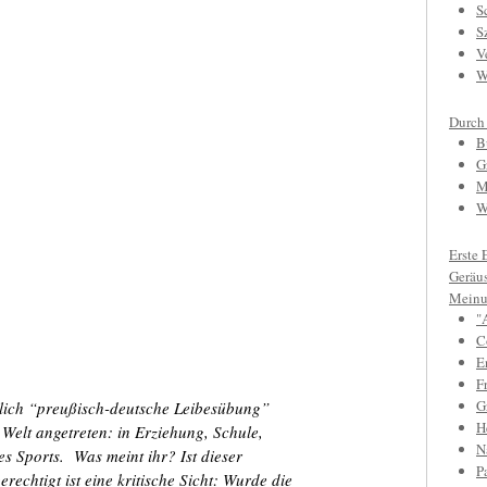
S
S
V
W
Durch
B
G
M
W
Erste 
Geräu
Meinu
"
C
E
F
Gr
lich “preußisch-deutsche Leibesübung”
H
 Welt angetreten: in Erziehung, Schule,
N
s Sports. Was meint ihr? Ist dieser
P
rechtigt ist eine kritische Sicht: Wurde die