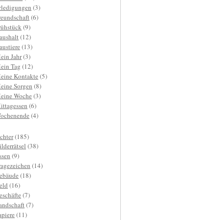
rledigungen
(3)
reundschaft
(6)
rühstück
(9)
aushalt
(12)
austiere
(13)
ein Jahr
(3)
ein Tag
(12)
eine Kontakte
(5)
eine Sorgen
(8)
eine Woche
(3)
ittagessen
(6)
ochenende
(4)
ichter
(185)
ilderrätsel
(38)
ssen
(9)
ragezeichen
(14)
ebäude
(18)
eld
(16)
eschäfte
(7)
andschaft
(7)
apiere
(11)