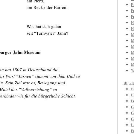
am Pferd,
E
am Reck oder Barren.
F
F
H
Was hat sich getan
H
seit “Turnvater” Jahn?
M
M
M
yburger Jahn-Museum
M
M
M
hn hat 1807 in Deutschland die
W
as Wort “Turnen” stammt von ihm. Und so
en. Sein Ziel war es, Bewegung und
Blitzl
ittel der “Volkserziehung” zu
B
E
erkinder wie für die bürgerliche Schicht,
F
G
G
G
L
P