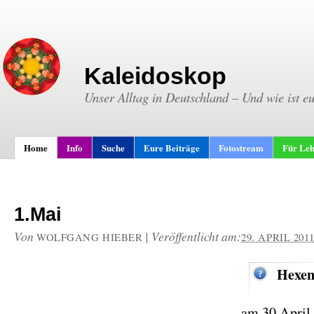
Kaleidoskop
Unser Alltag in Deutschland – Und wie ist e
Home
Info
Suche
Eure Beiträge
Fotostream
Für Leh
1.Mai
Von
|
Veröffentlicht am:
WOLFGANG HIEBER
29. APRIL 201
Hexen
am 30.April,