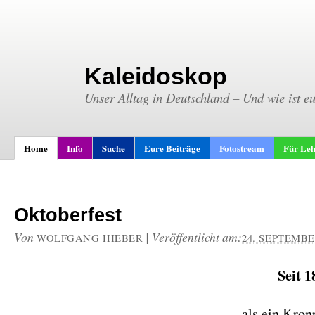
Kaleidoskop
Unser Alltag in Deutschland – Und wie ist e
Home
Info
Suche
Eure Beiträge
Fotostream
Für Leh
Oktoberfest
Von
|
Veröffentlicht am:
WOLFGANG HIEBER
24. SEPTEMBE
Seit 1
als ein Kro