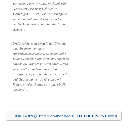
Menschen Platz, draußen nochmal 3000.
Getrunken wird Bier, viel Bier. In
Maßkrügen (1 Liter). Eine Musikkapelle
spielt auf, und nach der dritten oder
vierten Maß wird oft auf den Biertischen
getanzt …
Und so sieht es außerhalb der Bierzelte
aus. An einem sonnigen
Herbstwochenende sind es schon mal 1
Million Besucher. Immer mehr Frauen im
Dirndl, die Männer in Lederhosen – “so
geht man/frau auf die Wiesn”. Sie
drängen sich zwischen Buden, Karussells
und Geisterbahnen. In Gruppen mit
Freunden oder einfach so – allein bleibt
niemand …
Alle Beiträge und Kommentare zu OKTOBERFEST lesen