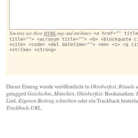
You may use these
HTML
tags and attributes:
<a href="" title
title=""> <acronym title=""> <b> <blockquote c
<cite> <code> <del datetime=""> <em> <i> <q ci
<strike> <strong>
Oktoberfest
Rituale 
Dieser Eintrag wurde veröffentlicht in
,
Geschichte
München
Oktoberfest
getagged
,
,
. Bookmarken:
Link
Eigenen Beitrag schreiben
.
oder ein Trackback hinterla
Trackback-URL
.